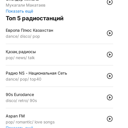
Мукагали Макатаев
Показать ещё
Топ 5 радиостанций
Европа Плюс Казахстан
dance
disco
pop
Қазақ радиосы
pop
news
talk
Радио NS - Национальная Сеть
dance
pop
top40
90s Eurodance
disco
retro
90s
Aspan FM
pop
romantic
love songs
Показать ещё