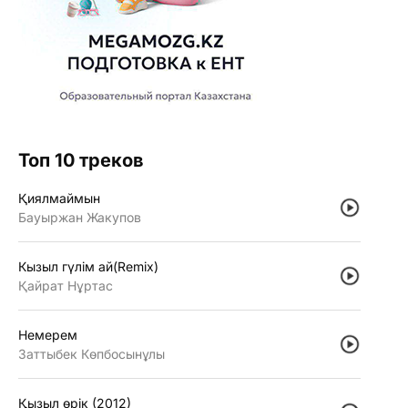
Топ 10 треков
Қиялмаймын
Бауыржан Жакупов
Кызыл гүлiм ай(Remix)
Қайрат Нұртас
Немерем
Заттыбек Көпбосынұлы
Қызыл өрiк (2012)