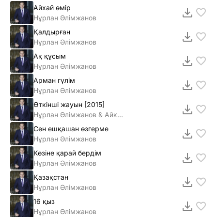
Айхай өмір
Нұрлан Әлімжанов
Қалдырған
Нұрлан Әлімжанов
Ақ құсым
Нұрлан Әлімжанов
Арман гүлім
Нұрлан Әлімжанов
Өткiншi жауын [2015]
Нұрлан Әлiмжанов & Айкерiм Қалаубаева
Сен ешқашан өзгерме
Нұрлан Әлімжанов
Көзіне қарай бердім
Нұрлан Әлімжанов
Қазақстан
Нұрлан Әлімжанов
16 қыз
Нұрлан Әлімжанов