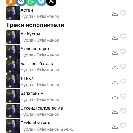
Аспан
Нұрлан Әлiмжанов
Треки исполнителя
Ак Кусым
Нұрлан Әлiмжанов
Өткiншi жауын
Нұрлан Әлiмжанов
Багынды багала
Нұрлан Әлiмжанов
16 кыз
Нұрлан Әлiмжанов
Балапаным
Нұрлан Әлімжанов
Өткенді салма есіме
Нұрлан Әлімжанов
Өткінші жауын
Нұрлан Әлімжанов & Айкерім Қалаубаева