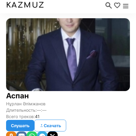
KAZMUZ
Аспан
Нұрлан Әлiмжанов
Длительность:
—:—
Всего треков:
41
Слушать
Скачать