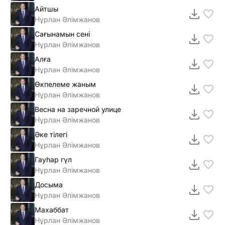
Айтшы
Нұрлан Әлімжанов
Сағынамын сені
Нұрлан Әлімжанов
Алға
Нұрлан Әлімжанов
Өкпелеме жаным
Нұрлан Әлімжанов
Весна на заречной улице
Нұрлан Әлімжанов
Әке тілегі
Нұрлан Әлімжанов
Гауһар гүл
Нұрлан Әлімжанов
Досыма
Нұрлан Әлімжанов
Махаббат
Нұрлан Әлімжанов