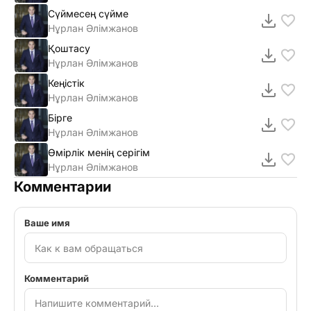
Сүймесең сүйме
Нұрлан Әлімжанов
Қоштасу
Нұрлан Әлімжанов
Кеңicтiк
Нұрлан Әлімжанов
Бірге
Нұрлан Әлімжанов
Өмірлік менің серігім
Нұрлан Әлімжанов
Комментарии
Ваше имя
Комментарий