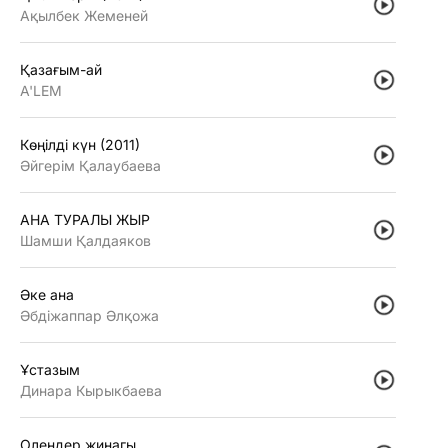
Ақылбек Жеменей
Қазағым-ай
A'LEM
Көңiлдi күн (2011)
Әйгерiм Қалаубаева
АНА ТУРАЛЫ ЖЫР
Шамши Қалдаяков
Әке ана
Әбдiжаппар Әлқожа
Ұстазым
Динара Кырыкбаева
Олендер жинагы