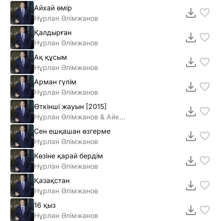
Айхай өмір
Нұрлан Әлімжанов
Қалдырған
Нұрлан Әлімжанов
Ақ құсым
Нұрлан Әлімжанов
Арман гүлім
Нұрлан Әлімжанов
Өткiншi жауын [2015]
Нұрлан Әлiмжанов & Айкерiм Қалаубаева
Сен ешқашан өзгерме
Нұрлан Әлімжанов
Көзіне қарай бердім
Нұрлан Әлімжанов
Қазақстан
Нұрлан Әлімжанов
16 қыз
Нұрлан Әлімжанов