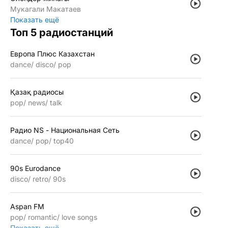
Мукагали Макатаев
Показать ещё
Топ 5 радиостанций
Европа Плюс Казахстан
dance
disco
pop
Қазақ радиосы
pop
news
talk
Радио NS - Национальная Сеть
dance
pop
top40
90s Eurodance
disco
retro
90s
Aspan FM
pop
romantic
love songs
Показать ещё