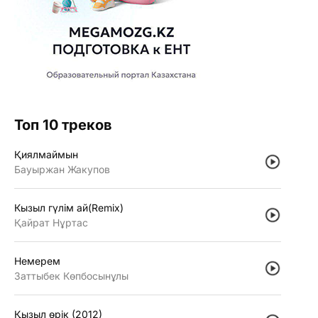
Топ 10 треков
Қиялмаймын
Бауыржан Жакупов
Кызыл гүлiм ай(Remix)
Қайрат Нұртас
Немерем
Заттыбек Көпбосынұлы
Қызыл өрiк (2012)