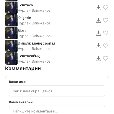
Қоштасу
Нұрлан Әлімжанов
Кеңicтiк
Нұрлан Әлімжанов
Бірге
Нұрлан Әлімжанов
Өмірлік менің серігім
Нұрлан Әлімжанов
Қоштасайық
Нұрлан Әлімжанов
Комментарии
Ваше имя
Комментарий