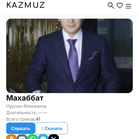
KAZMUZ
Махаббат
Нұрлан Әлімжанов
Длительность:
—:—
Всего треков:
41
Слушать
Скачать