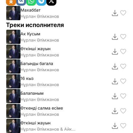
Махаббат
Нұрлан Әлімжанов
Треки исполнителя
Ак Кусым
Нұрлан Әлiмжанов
Өткiншi жауын
Нұрлан Әлiмжанов
Багынды багала
Нұрлан Әлiмжанов
16 кыз
Нұрлан Әлiмжанов
Балапаным
Нұрлан Әлімжанов
Өткенді салма есіме
Нұрлан Әлімжанов
Өткінші жауын
Нұрлан Әлімжанов & Айкерім Қалаубаева