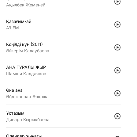
Ақылбек Жеменей
Қазағым-ай
A'LEM
Көңiлдi күн (2011)
Әйгерiм Қалаубаева
АНА ТУРАЛЫ ЖЫР
Шамши Қалдаяков
Әке ана
Әбдiжаппар Әлқожа
Ұстазым
Динара Кырыкбаева
Олендер жинагы