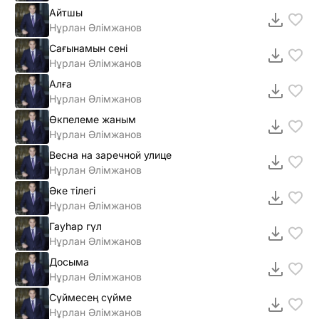
Айтшы
Нұрлан Әлімжанов
Сағынамын сені
Нұрлан Әлімжанов
Алға
Нұрлан Әлімжанов
Өкпелеме жаным
Нұрлан Әлімжанов
Весна на заречной улице
Нұрлан Әлімжанов
Әке тілегі
Нұрлан Әлімжанов
Гауһар гүл
Нұрлан Әлімжанов
Досыма
Нұрлан Әлімжанов
Сүймесең сүйме
Нұрлан Әлімжанов