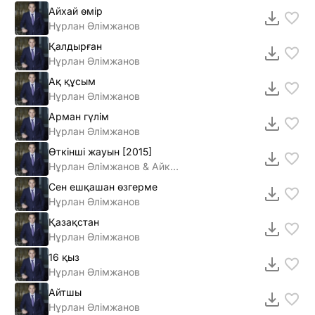
Айхай өмір
Нұрлан Әлімжанов
Қалдырған
Нұрлан Әлімжанов
Ақ құсым
Нұрлан Әлімжанов
Арман гүлім
Нұрлан Әлімжанов
Өткiншi жауын [2015]
Нұрлан Әлiмжанов & Айкерiм Қалаубаева
Сен ешқашан өзгерме
Нұрлан Әлімжанов
Қазақстан
Нұрлан Әлімжанов
16 қыз
Нұрлан Әлімжанов
Айтшы
Нұрлан Әлімжанов