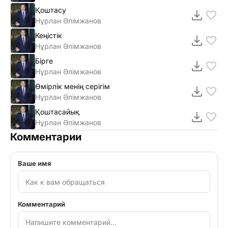
Қоштасу
Нұрлан Әлімжанов
Кеңicтiк
Нұрлан Әлімжанов
Бірге
Нұрлан Әлімжанов
Өмірлік менің серігім
Нұрлан Әлімжанов
Қоштасайық
Нұрлан Әлімжанов
Комментарии
Ваше имя
Комментарий