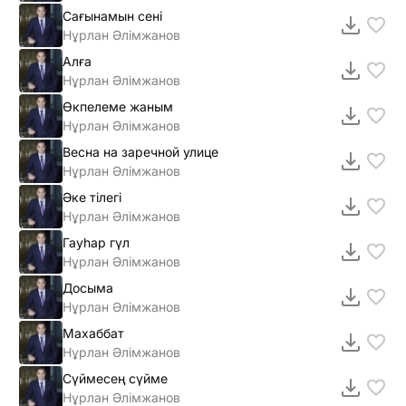
Сағынамын сені
Нұрлан Әлімжанов
Алға
Нұрлан Әлімжанов
Өкпелеме жаным
Нұрлан Әлімжанов
Весна на заречной улице
Нұрлан Әлімжанов
Әке тілегі
Нұрлан Әлімжанов
Гауһар гүл
Нұрлан Әлімжанов
Досыма
Нұрлан Әлімжанов
Махаббат
Нұрлан Әлімжанов
Сүймесең сүйме
Нұрлан Әлімжанов