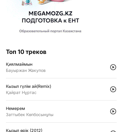
Топ 10 треков
Қиялмаймын
Бауыржан Жакупов
Кызыл гүлiм ай(Remix)
Қайрат Нұртас
Немерем
Заттыбек Көпбосынұлы
Қызыл өрiк (2012)