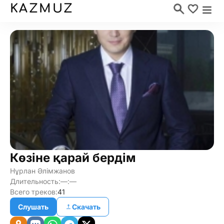
KAZMUZ
Көзіне қарай бердім
Нұрлан Әлімжанов
Длительность:
—:—
Всего треков:
41
Слушать
Скачать