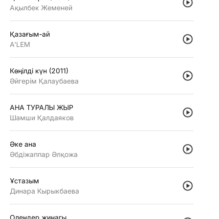
Ақылбек Жеменей
Қазағым-ай
A'LEM
Көңiлдi күн (2011)
Әйгерiм Қалаубаева
АНА ТУРАЛЫ ЖЫР
Шамши Қалдаяков
Әке ана
Әбдiжаппар Әлқожа
Ұстазым
Динара Кырыкбаева
Олендер жинагы