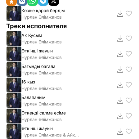
Көзіне қарай бердім
Нұрлан Әлімжанов
Треки исполнителя
Ак Кусым
Нұрлан Әлiмжанов
Өткiншi жауын
Нұрлан Әлiмжанов
Багынды багала
Нұрлан Әлiмжанов
16 кыз
Нұрлан Әлiмжанов
Балапаным
Нұрлан Әлімжанов
Өткенді салма есіме
Нұрлан Әлімжанов
Өткінші жауын
Нұрлан Әлімжанов & Айкерім Қалаубаева