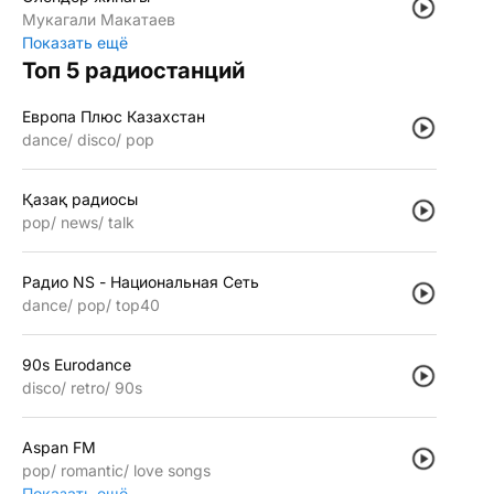
Мукагали Макатаев
Показать ещё
Топ 5 радиостанций
Европа Плюс Казахстан
dance
disco
pop
Қазақ радиосы
pop
news
talk
Радио NS - Национальная Сеть
dance
pop
top40
90s Eurodance
disco
retro
90s
Aspan FM
pop
romantic
love songs
Показать ещё