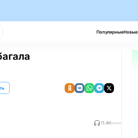
Популярные
Новые
багала
ть
11.4K
—:—