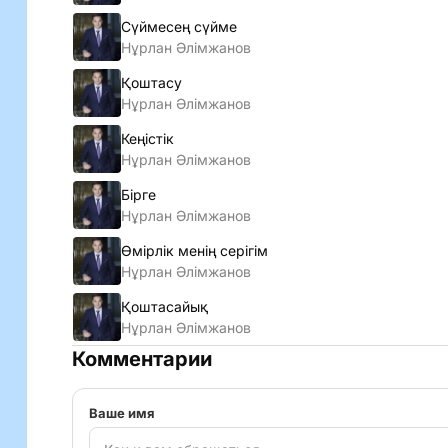
Сүймесең сүйме
Нұрлан Әлімжанов
Қоштасу
Нұрлан Әлімжанов
Кеңicтiк
Нұрлан Әлімжанов
Бірге
Нұрлан Әлімжанов
Өмірлік менің серігім
Нұрлан Әлімжанов
Қоштасайық
Нұрлан Әлімжанов
Комментарии
Ваше имя