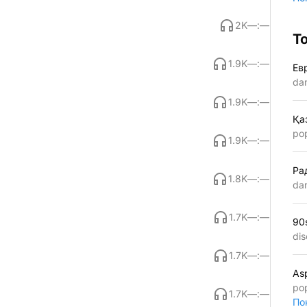
2K
—:—
Т
1.9K
—:—
Ев
da
1.9K
—:—
Қа
po
1.9K
—:—
Ра
1.8K
—:—
da
1.7K
—:—
90
dis
1.7K
—:—
As
po
1.7K
—:—
По