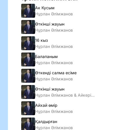
Ак Кусым
Нұрлан Әлiмжанов
Өткiншi жауын
Нұрлан Әлiмжанов
16 кыз
Нұрлан Әлiмжанов
Балапаным
Нұрлан Әлімжанов
Өткенді салма есіме
Нұрлан Әлімжанов
Өткінші жауын
Нұрлан Әлімжанов & Айкерім Қалаубаева
Айхай өмір
Нұрлан Әлімжанов
Қалдырған
Нұрлан Әлімжанов