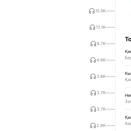
15.5K
—:—
13.1K
—:—
Т
8.7K
—:—
Қи
Ба
4.9K
—:—
Кы
3.8K
—:—
Қа
3.7K
—:—
Не
За
3.7K
—:—
Қы
Ақ
2.9K
—:—