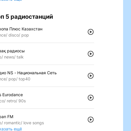
оп 5 радиостанций
ропа Плюс Казахстан
nce
disco
pop
зақ радиосы
p
news
talk
дио NS - Национальная Сеть
nce
pop
top40
s Eurodance
co
retro
90s
pan FM
p
romantic
love songs
казать ещё