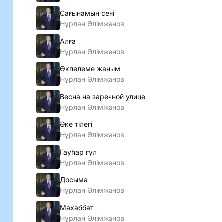
Сағынамын сені
Нұрлан Әлімжанов
Алға
Нұрлан Әлімжанов
Өкпелеме жаным
Нұрлан Әлімжанов
Весна на заречной улице
Нұрлан Әлімжанов
Әке тілегі
Нұрлан Әлімжанов
Гауһар гүл
Нұрлан Әлімжанов
Досыма
Нұрлан Әлімжанов
Махаббат
Нұрлан Әлімжанов