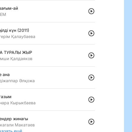
зағым-ай
LEM
iлдi күн (2011)
герiм Қалаубаева
А ТУРАЛЫ ЖЫР
мши Қалдаяков
е ана
дiжаппар Әлқожа
тазым
нара Кырыкбаева
ендер жинагы
кагали Макатаев
казать ещё