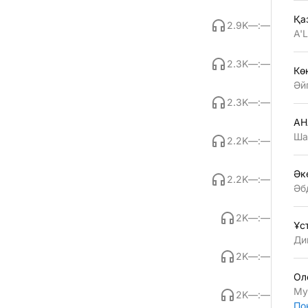
Қа
2.9K
—:—
A'
2.3K
—:—
Көң
Әй
2.3K
—:—
АН
Ша
2.2K
—:—
Әк
2.2K
—:—
Әб
2K
—:—
Ұс
Ди
2K
—:—
Ол
Му
2K
—:—
По