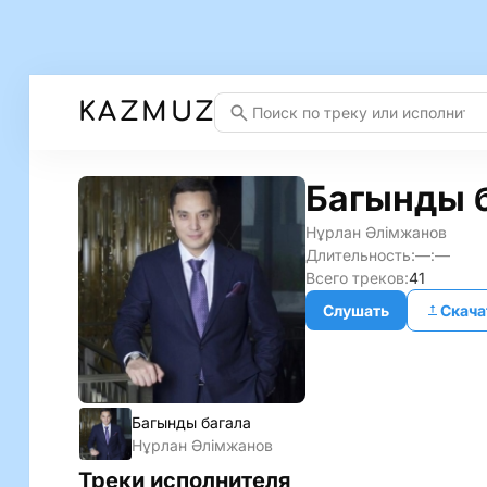
KAZMUZ
Багынды 
Нұрлан Әлiмжанов
Длительность:
—:—
Всего треков:
41
Слушать
Скача
Багынды багала
Нұрлан Әлiмжанов
Треки исполнителя