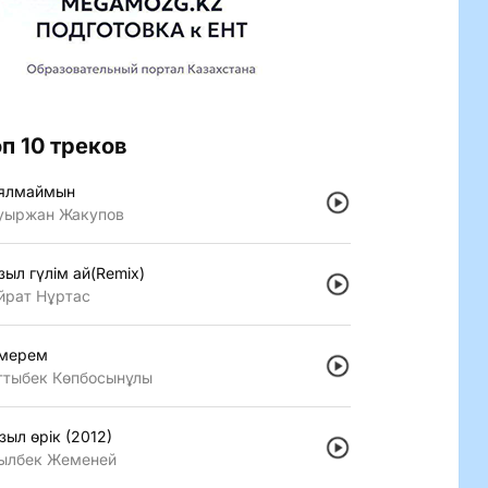
оп 10 треков
ялмаймын
уыржан Жакупов
зыл гүлiм ай(Remix)
йрат Нұртас
мерем
ттыбек Көпбосынұлы
зыл өрiк (2012)
ылбек Жеменей