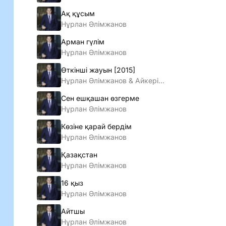
Ақ құсым
Нұрлан Әлімжанов
Арман гүлім
Нұрлан Әлімжанов
Өткiншi жауын [2015]
Нұрлан Әлiмжанов & Айкерiм Қалаубаева
Сен ешқашан өзгерме
Нұрлан Әлімжанов
Көзіне қарай бердім
Нұрлан Әлімжанов
Қазақстан
Нұрлан Әлімжанов
16 қыз
Нұрлан Әлімжанов
Айтшы
Нұрлан Әлімжанов