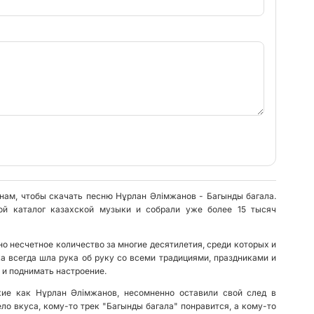
 нам, чтобы скачать песню Нұрлан Әлiмжанов - Багынды багала.
ой каталог казахской музыки и собрали уже более 15 тысяч
о несчетное количество за многие десятилетия, среди которых и
а всегда шла рука об руку со всеми традициями, праздниками и
 и поднимать настроение.
кие как Нұрлан Әлiмжанов, несомненно оставили свой след в
ло вкуса, кому-то трек "Багынды багала" понравится, а кому-то