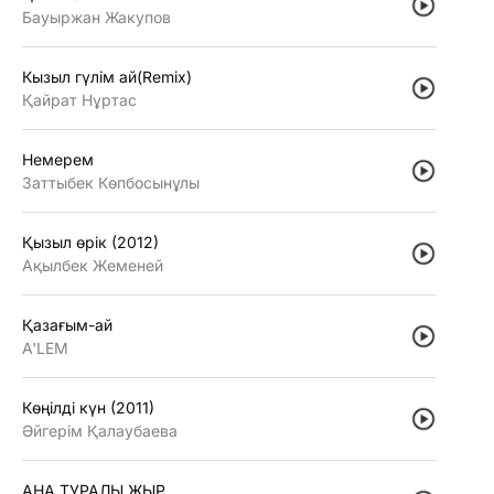
Бауыржан Жакупов
Кызыл гүлiм ай(Remix)
Қайрат Нұртас
Немерем
Заттыбек Көпбосынұлы
Қызыл өрiк (2012)
Ақылбек Жеменей
Қазағым-ай
A'LEM
Көңiлдi күн (2011)
Әйгерiм Қалаубаева
АНА ТУРАЛЫ ЖЫР