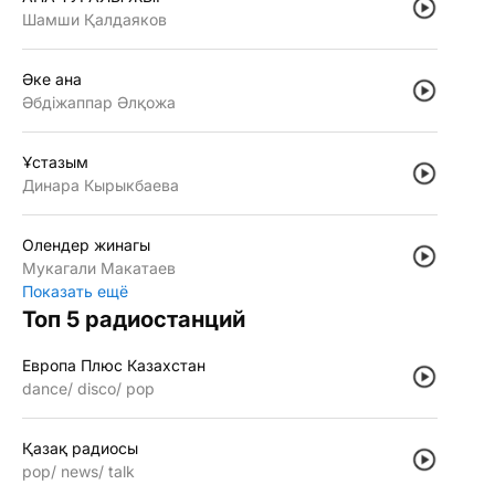
Шамши Қалдаяков
Әке ана
Әбдiжаппар Әлқожа
Ұстазым
Динара Кырыкбаева
Олендер жинагы
Мукагали Макатаев
Показать ещё
Топ 5 радиостанций
Европа Плюс Казахстан
dance
disco
pop
Қазақ радиосы
pop
news
talk