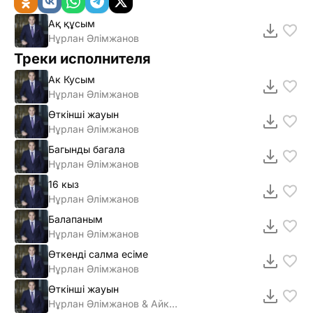
Ақ құсым
Нұрлан Әлімжанов
Треки исполнителя
Ак Кусым
Нұрлан Әлiмжанов
Өткiншi жауын
Нұрлан Әлiмжанов
Багынды багала
Нұрлан Әлiмжанов
16 кыз
Нұрлан Әлiмжанов
Балапаным
Нұрлан Әлімжанов
Өткенді салма есіме
Нұрлан Әлімжанов
Өткінші жауын
Нұрлан Әлімжанов & Айкерім Қалаубаева