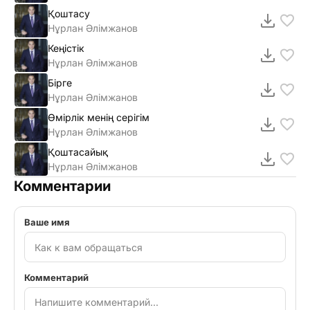
Қоштасу
Нұрлан Әлімжанов
Кеңicтiк
Нұрлан Әлімжанов
Бірге
Нұрлан Әлімжанов
Өмірлік менің серігім
Нұрлан Әлімжанов
Қоштасайық
Нұрлан Әлімжанов
Комментарии
Ваше имя
Комментарий