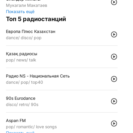
Мукагали Макатаев
Показать ещё
Топ 5 радиостанций
Европа Плюс Казахстан
dance
disco
pop
Қазақ радиосы
pop
news
talk
Радио NS - Национальная Сеть
dance
pop
top40
90s Eurodance
disco
retro
90s
Aspan FM
pop
romantic
love songs
Показать ещё