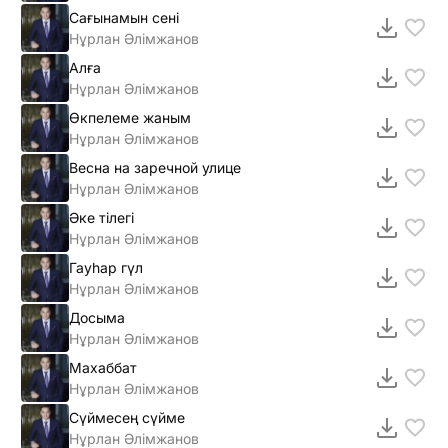
Сағынамын сені
Нұрлан Әлімжанов
Алға
Нұрлан Әлімжанов
Өкпелеме жаным
Нұрлан Әлімжанов
Весна на заречной улице
Нұрлан Әлімжанов
Әке тілегі
Нұрлан Әлімжанов
Гауһар гүл
Нұрлан Әлімжанов
Досыма
Нұрлан Әлімжанов
Махаббат
Нұрлан Әлімжанов
Сүймесең сүйме
Нұрлан Әлімжанов