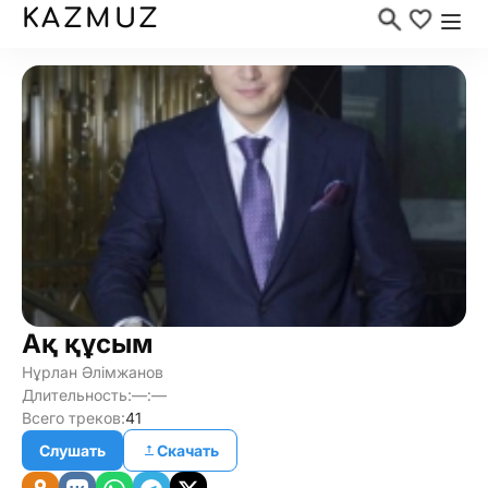
KAZMUZ
Ақ құсым
Нұрлан Әлімжанов
Длительность:
—:—
Всего треков:
41
Слушать
Скачать