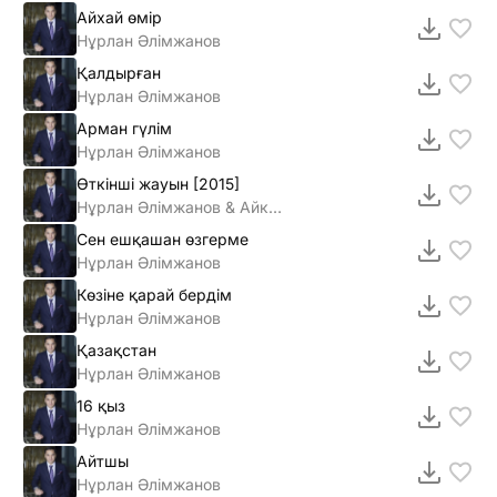
Айхай өмір
Нұрлан Әлімжанов
Қалдырған
Нұрлан Әлімжанов
Арман гүлім
Нұрлан Әлімжанов
Өткiншi жауын [2015]
Нұрлан Әлiмжанов & Айкерiм Қалаубаева
Сен ешқашан өзгерме
Нұрлан Әлімжанов
Көзіне қарай бердім
Нұрлан Әлімжанов
Қазақстан
Нұрлан Әлімжанов
16 қыз
Нұрлан Әлімжанов
Айтшы
Нұрлан Әлімжанов