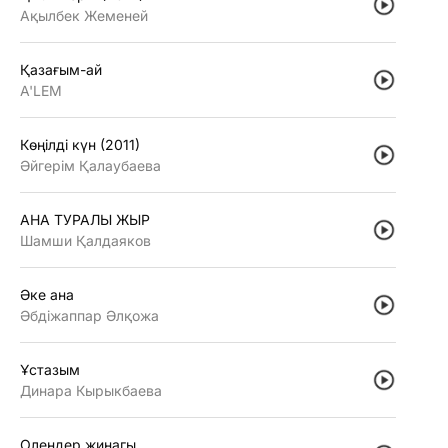
Ақылбек Жеменей
Қазағым-ай
A'LEM
Көңiлдi күн (2011)
Әйгерiм Қалаубаева
АНА ТУРАЛЫ ЖЫР
Шамши Қалдаяков
Әке ана
Әбдiжаппар Әлқожа
Ұстазым
Динара Кырыкбаева
Олендер жинагы