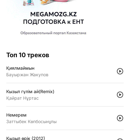
Топ 10 треков
Қиялмаймын
Бауыржан Жакупов
Кызыл гүлiм ай(Remix)
Қайрат Нұртас
Немерем
Заттыбек Көпбосынұлы
Қызыл өрiк (2012)