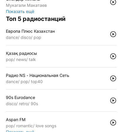
Мукагали Макатаев
Показать ещё
Топ 5 радиостанций
Европа Плюс Казахстан
dance
disco
pop
Қазақ радиосы
pop
news
talk
Радио NS - Национальная Сеть
dance
pop
top40
90s Eurodance
disco
retro
90s
Aspan FM
pop
romantic
love songs
Показать ещё