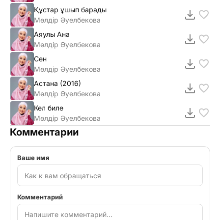
Құстар ұшып барады
Мөлдір Әуелбекова
Аяулы Ана
Мөлдір Әуелбекова
Сен
Мөлдір Әуелбекова
Астана (2016)
Мөлдір Әуелбекова
Кел биле
Мөлдір Әуелбекова
Комментарии
Ваше имя
Комментарий