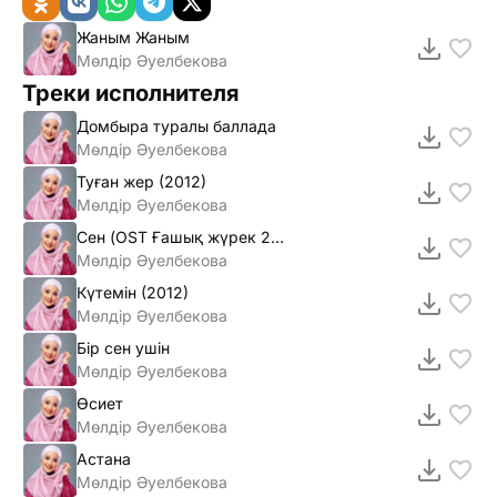
Жаным Жаным
Мөлдір Әуелбекова
Треки исполнителя
Домбыра туралы баллада
Мөлдiр Әуелбекова
Туған жер (2012)
Мөлдiр Әуелбекова
Сен (OST Ғашық жүрек 2) mp3
Мөлдiр Әуелбекова
Күтемiн (2012)
Мөлдiр Әуелбекова
Бiр сен ушiн
Мөлдiр Әуелбекова
Өсиет
Мөлдір Әуелбекова
Астана
Мөлдір Әуелбекова