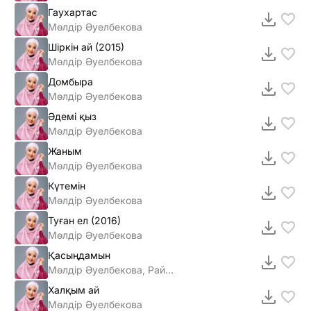
Гаухартас
Мөлдір Әуелбекова
Шiркiн ай (2015)
Мөлдiр Әуелбекова
Домбыра
Мөлдір Әуелбекова
Әдемі қыз
Мөлдір Әуелбекова
Жаным
Мөлдір Әуелбекова
Күтемін
Мөлдір Әуелбекова
Туған ел (2016)
Мөлдір Әуелбекова
Қасыңдамын
Мөлдір Әуелбекова, Райым Уайыс
Халқым ай
Мөлдір Әуелбекова