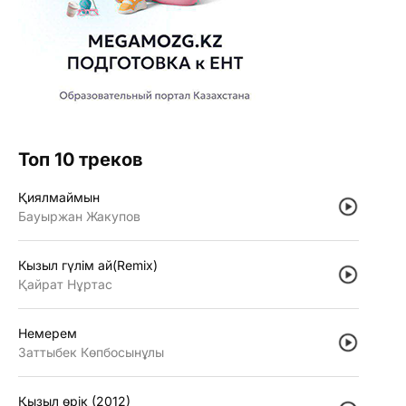
Топ 10 треков
Қиялмаймын
Бауыржан Жакупов
Кызыл гүлiм ай(Remix)
Қайрат Нұртас
Немерем
Заттыбек Көпбосынұлы
Қызыл өрiк (2012)