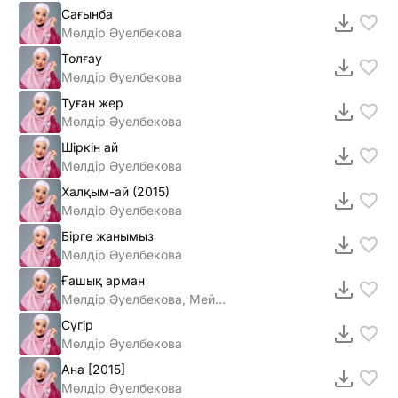
Сағынба
Мөлдір Әуелбекова
Толғау
Мөлдір Әуелбекова
Туған жер
Мөлдір Әуелбекова
Шіркін ай
Мөлдір Әуелбекова
Халқым-ай (2015)
Мөлдiр Әуелбекова
Бiрге жанымыз
Мөлдiр Әуелбекова
Ғашық арман
Мөлдір Әуелбекова, Мейрамбек Беспаев
Сүгір
Мөлдір Әуелбекова
Ана [2015]
Мөлдiр Әуелбекова