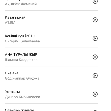
Ақылбек Жеменей
Қазағым-ай
A'LEM
Көңiлдi күн (2011)
Әйгерiм Қалаубаева
АНА ТУРАЛЫ ЖЫР
Шамши Қалдаяков
Әке ана
Әбдiжаппар Әлқожа
Ұстазым
Динара Кырыкбаева
Олендер жинагы