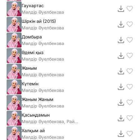
Гаухартас
Мөлдір Әуелбекова
Шiркiн ай (2015)
Мөлдiр Әуелбекова
Домбыра
Мөлдір Әуелбекова
Әдемі қыз
Мөлдір Әуелбекова
Жаным
Мөлдір Әуелбекова
Күтемін
Мөлдір Әуелбекова
Жаным Жаным
Мөлдір Әуелбекова
Қасыңдамын
Мөлдір Әуелбекова, Райым Уайыс
Халқым ай
Мөлдір Әуелбекова