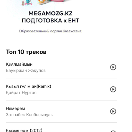
Топ 10 треков
Қиялмаймын
Бауыржан Жакупов
Кызыл гүлiм ай(Remix)
Қайрат Нұртас
Немерем
Заттыбек Көпбосынұлы
Қызыл өрiк (2012)