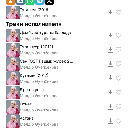
Туған ел (2016)
Мөлдір Әуелбекова
Треки исполнителя
Домбыра туралы баллада
Мөлдiр Әуелбекова
Туған жер (2012)
Мөлдiр Әуелбекова
Сен (OST Ғашық жүрек 2) mp3
Мөлдiр Әуелбекова
Күтемiн (2012)
Мөлдiр Әуелбекова
Бiр сен ушiн
Мөлдiр Әуелбекова
Өсиет
Мөлдір Әуелбекова
Астана
Мөлдір Әуелбекова