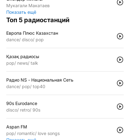
Мукагали Макатаев
Показать ещё
Топ 5 радиостанций
Европа Плюс Казахстан
dance
disco
pop
Қазақ радиосы
pop
news
talk
Радио NS - Национальная Сеть
dance
pop
top40
90s Eurodance
disco
retro
90s
Aspan FM
pop
romantic
love songs
Показать ещё