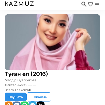
KAZMUZ
Туған ел (2016)
Мөлдір Әуелбекова
Длительность:
—:—
Всего треков:
60
Слушать
Скачать