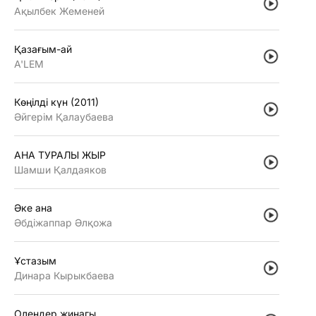
Ақылбек Жеменей
Қазағым-ай
A'LEM
Көңiлдi күн (2011)
Әйгерiм Қалаубаева
АНА ТУРАЛЫ ЖЫР
Шамши Қалдаяков
Әке ана
Әбдiжаппар Әлқожа
Ұстазым
Динара Кырыкбаева
Олендер жинагы