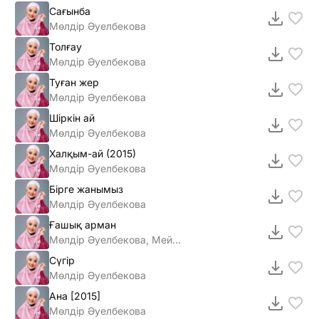
Сағынба
Мөлдір Әуелбекова
Толғау
Мөлдір Әуелбекова
Туған жер
Мөлдір Әуелбекова
Шіркін ай
Мөлдір Әуелбекова
Халқым-ай (2015)
Мөлдiр Әуелбекова
Бiрге жанымыз
Мөлдiр Әуелбекова
Ғашық арман
Мөлдір Әуелбекова, Мейрамбек Беспаев
Сүгір
Мөлдір Әуелбекова
Ана [2015]
Мөлдiр Әуелбекова