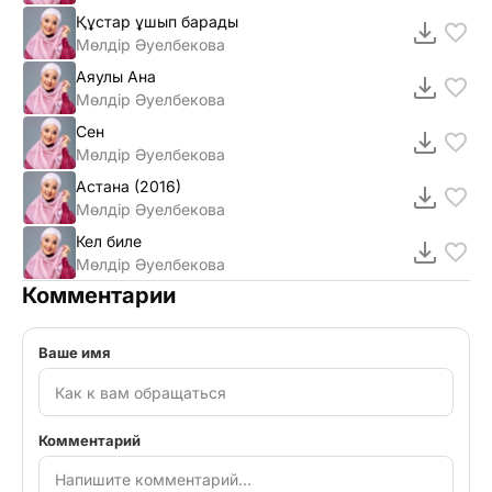
Құстар ұшып барады
Мөлдір Әуелбекова
Аяулы Ана
Мөлдір Әуелбекова
Сен
Мөлдір Әуелбекова
Астана (2016)
Мөлдір Әуелбекова
Кел биле
Мөлдір Әуелбекова
Комментарии
Ваше имя
Комментарий