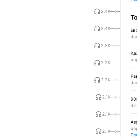
2.4K
—:—
Т
2.4K
—:—
Ев
da
2.2K
—:—
Қа
po
2.2K
—:—
Ра
2.2K
—:—
da
2.1K
—:—
90
dis
2.1K
—:—
As
po
2.1K
—:—
По