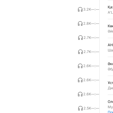
Қа
3.2K
—:—
A'
2.8K
—:—
Көң
Әй
2.7K
—:—
АН
Ша
2.7K
—:—
Әк
2.6K
—:—
Әб
2.6K
—:—
Ұс
Ди
2.6K
—:—
Ол
Му
2.5K
—:—
По