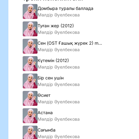
Домбыра туралы баллада
Мөлдiр Әуелбекова
Туған жер (2012)
Мөлдiр Әуелбекова
Сен (OST Ғашық жүрек 2) mp3
Мөлдiр Әуелбекова
Күтемiн (2012)
Мөлдiр Әуелбекова
Бiр сен ушiн
Мөлдiр Әуелбекова
Өсиет
Мөлдір Әуелбекова
Астана
Мөлдір Әуелбекова
Сағынба
Мөлдір Әуелбекова