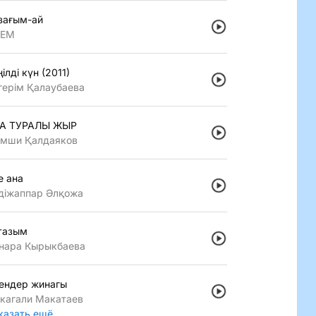
зағым-ай
LEM
iлдi күн (2011)
герiм Қалаубаева
А ТУРАЛЫ ЖЫР
мши Қалдаяков
е ана
дiжаппар Әлқожа
тазым
нара Кырыкбаева
ендер жинагы
кагали Макатаев
казать ещё