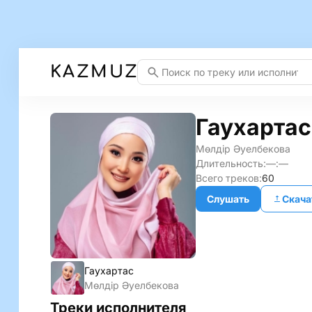
KAZMUZ
Гаухартас
Мөлдір Әуелбекова
Длительность:
—:—
Всего треков:
60
Слушать
Скача
Гаухартас
Мөлдір Әуелбекова
Треки исполнителя