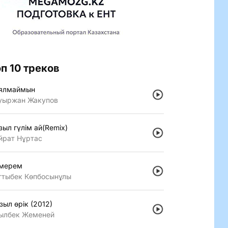
оп 10 треков
ялмаймын
уыржан Жакупов
зыл гүлiм ай(Remix)
йрат Нұртас
мерем
ттыбек Көпбосынұлы
зыл өрiк (2012)
ылбек Жеменей