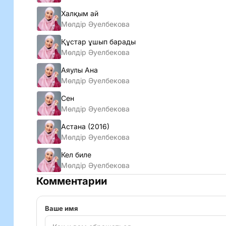
Халқым ай
Мөлдір Әуелбекова
Құстар ұшып барады
Мөлдір Әуелбекова
Аяулы Ана
Мөлдір Әуелбекова
Сен
Мөлдір Әуелбекова
Астана (2016)
Мөлдір Әуелбекова
Кел биле
Мөлдір Әуелбекова
Комментарии
Ваше имя