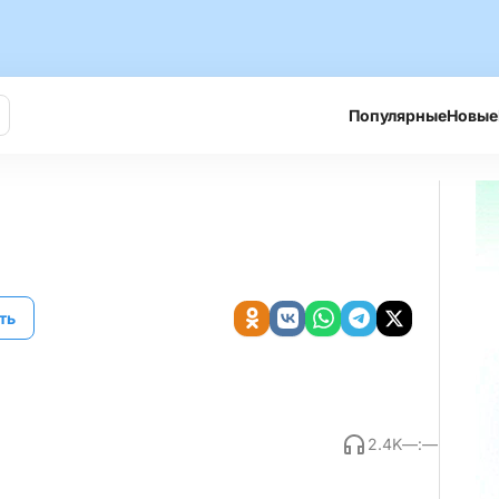
Популярные
Новые
ть
2.4K
—:—