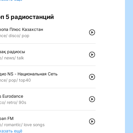
оп 5 радиостанций
ропа Плюс Казахстан
nce
disco
pop
зақ радиосы
p
news
talk
дио NS - Национальная Сеть
nce
pop
top40
s Eurodance
co
retro
90s
pan FM
p
romantic
love songs
казать ещё