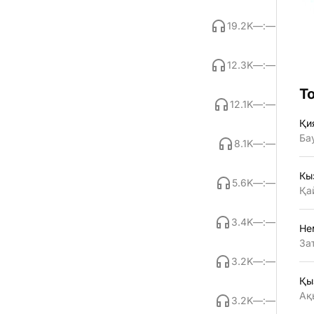
19.2K
—:—
12.3K
—:—
Т
12.1K
—:—
Қи
Ба
8.1K
—:—
Кы
5.6K
—:—
Қа
3.4K
—:—
Не
За
3.2K
—:—
Қы
Ақ
3.2K
—:—