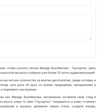
нам, чтобы скачать песню Мөлдір Әуелбекова - Гаухартас. Цель
казахской музыки и собрали уже более 15 тысяч аудикомпозиций!
о несчетное количество за многие десятилетия, среди которых и
всегда шла рука об руку со всеми традициями, праздниками и
 и поднимать настроение.
кие как Мөлдір Әуелбекова, несомненно оставили свой след в
ло вкуса, кому-то трек "Гаухартас" понравится, а кому-то может
нообразия в музыки, добавили новые стили, создали жанры,