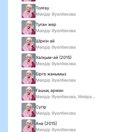
Толғау
Мөлдір Әуелбекова
Туған жер
Мөлдір Әуелбекова
Шіркін ай
Мөлдір Әуелбекова
Халқым-ай (2015)
Мөлдiр Әуелбекова
Бiрге жанымыз
Мөлдiр Әуелбекова
Ғашық арман
Мөлдір Әуелбекова, Мейрамбек Беспаев
Сүгір
Мөлдір Әуелбекова
Ана [2015]
Мөлдiр Әуелбекова