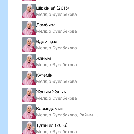
Шiркiн ай (2015)
Мөлдiр Әуелбекова
Домбыра
Мөлдір Әуелбекова
Әдемі қыз
Мөлдір Әуелбекова
Жаным
Мөлдір Әуелбекова
Күтемін
Мөлдір Әуелбекова
Жаным Жаным
Мөлдір Әуелбекова
Қасыңдамын
Мөлдір Әуелбекова, Райым Уайыс
Туған ел (2016)
Мөлдір Әуелбекова