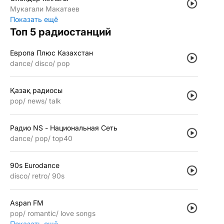
Мукагали Макатаев
Показать ещё
Топ 5 радиостанций
Европа Плюс Казахстан
dance
disco
pop
Қазақ радиосы
pop
news
talk
Радио NS - Национальная Сеть
dance
pop
top40
90s Eurodance
disco
retro
90s
Aspan FM
pop
romantic
love songs
Показать ещё