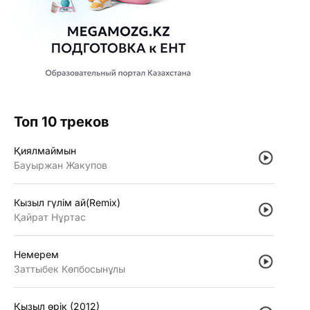
Топ 10 треков
Қиялмаймын
Бауыржан Жакупов
Кызыл гүлiм ай(Remix)
Қайрат Нұртас
Немерем
Заттыбек Көпбосынұлы
Қызыл өрiк (2012)