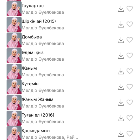
Гаухартас
Мөлдір Әуелбекова
Шiркiн ай (2015)
Мөлдiр Әуелбекова
Домбыра
Мөлдір Әуелбекова
Әдемі қыз
Мөлдір Әуелбекова
Жаным
Мөлдір Әуелбекова
Күтемін
Мөлдір Әуелбекова
Жаным Жаным
Мөлдір Әуелбекова
Туған ел (2016)
Мөлдір Әуелбекова
Қасыңдамын
Мөлдір Әуелбекова, Райым Уайыс