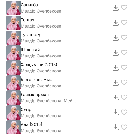
Сағынба
Мөлдір Әуелбекова
Толғау
Мөлдір Әуелбекова
Туған жер
Мөлдір Әуелбекова
Шіркін ай
Мөлдір Әуелбекова
Халқым-ай (2015)
Мөлдiр Әуелбекова
Бiрге жанымыз
Мөлдiр Әуелбекова
Ғашық арман
Мөлдір Әуелбекова, Мейрамбек Беспаев
Сүгір
Мөлдір Әуелбекова
Ана [2015]
Мөлдiр Әуелбекова