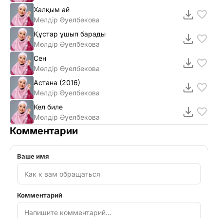
Халқым ай
Мөлдір Әуелбекова
Құстар ұшып барады
Мөлдір Әуелбекова
Сен
Мөлдір Әуелбекова
Астана (2016)
Мөлдір Әуелбекова
Кел биле
Мөлдір Әуелбекова
Комментарии
Ваше имя
Комментарий