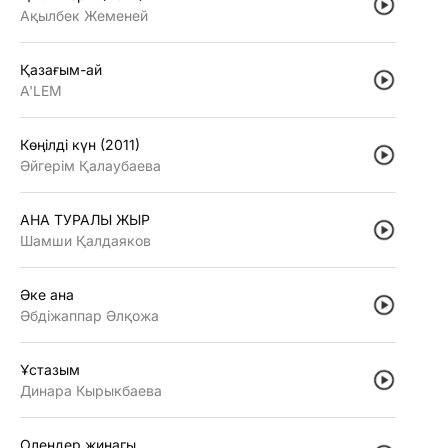
Ақылбек Жеменей
Қазағым-ай
A'LEM
Көңiлдi күн (2011)
Әйгерiм Қалаубаева
АНА ТУРАЛЫ ЖЫР
Шамши Қалдаяков
Әке ана
Әбдiжаппар Әлқожа
Ұстазым
Динара Кырыкбаева
Олендер жинагы