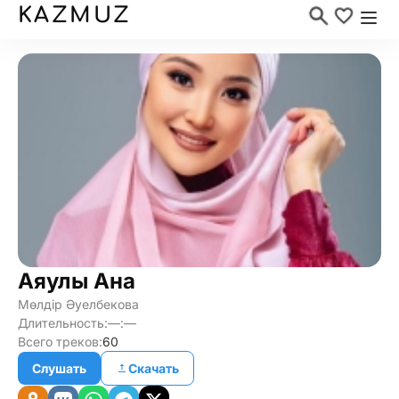
KAZMUZ
Аяулы Ана
Мөлдір Әуелбекова
Длительность:
—:—
Всего треков:
60
Слушать
Скачать