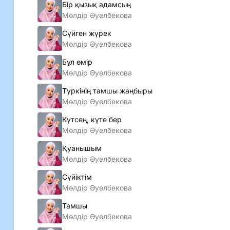
Бір қызық адамсың
Мөлдiр Әуелбекова
Сүйген жүрек
Мөлдiр Әуелбекова
Бұл өмір
Мөлдiр Әуелбекова
Түркінің тамшы жаңбыры
Мөлдiр Әуелбекова
Күтсең, күте бер
Мөлдiр Әуелбекова
Қуанышым
Мөлдiр Әуелбекова
Сүйіктім
Мөлдiр Әуелбекова
Тамшы
Мөлдiр Әуелбекова