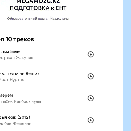
оп 10 треков
ялмаймын
уыржан Жакупов
зыл гүлiм ай(Remix)
йрат Нұртас
мерем
ттыбек Көпбосынұлы
зыл өрiк (2012)
ылбек Жеменей