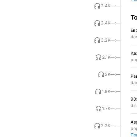
2.4K
—:—
Т
2.4K
—:—
Ев
da
3.2K
—:—
Қа
2.1K
—:—
po
2K
—:—
Ра
da
1.9K
—:—
90
dis
1.7K
—:—
As
2.2K
—:—
po
По