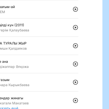
зағым-ай
LEM
iлдi күн (2011)
герiм Қалаубаева
А ТУРАЛЫ ЖЫР
мши Қалдаяков
е ана
дiжаппар Әлқожа
тазым
нара Кырыкбаева
ендер жинагы
кагали Макатаев
казать ещё