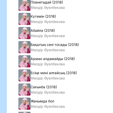
Планетадай (2018)
Мөлдiр Әуелбекова
Күтемін (2018)
Мөлдiр Әуелбекова
Абайла (2018)
Мөлдiр Әуелбекова
Бақытың сені тосады (2018)
Мөлдiр Әуелбекова
Арман алдамайды (2018)
Мөлдiр Әуелбекова
Есіңе мені алғайсың (2018)
Мөлдiр Әуелбекова
Сағынба (2018)
Мөлдiр Әуелбекова
Жанымда бол
Мөлдiр Әуелбекова