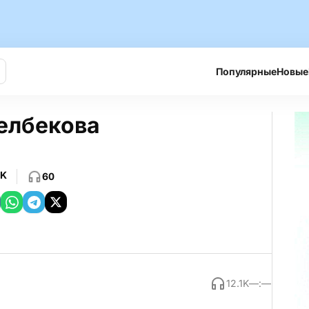
Популярные
Новые
елбекова
9K
60
12.1K
—:—