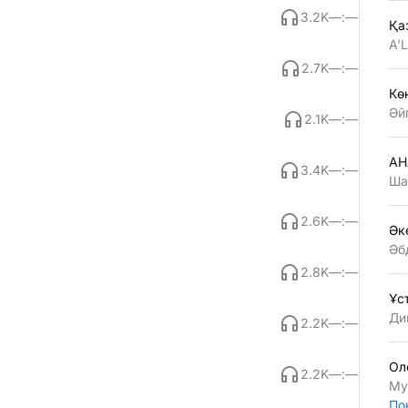
3.2K
—:—
Қа
A'
2.7K
—:—
Көң
Әй
2.1K
—:—
АН
3.4K
—:—
Ша
2.6K
—:—
Әк
Әб
2.8K
—:—
Ұс
Ди
2.2K
—:—
Ол
2.2K
—:—
Му
По