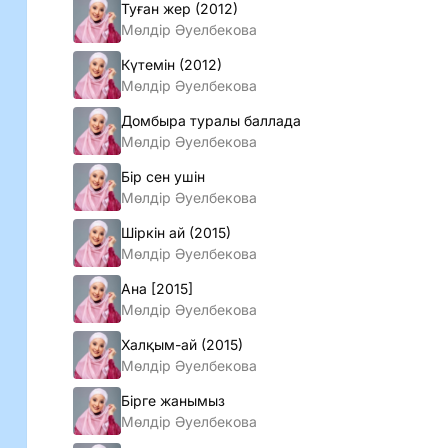
Туған жер (2012)
Мөлдiр Әуелбекова
Күтемiн (2012)
Мөлдiр Әуелбекова
Домбыра туралы баллада
Мөлдiр Әуелбекова
Бiр сен ушiн
Мөлдiр Әуелбекова
Шiркiн ай (2015)
Мөлдiр Әуелбекова
Ана [2015]
Мөлдiр Әуелбекова
Халқым-ай (2015)
Мөлдiр Әуелбекова
Бiрге жанымыз
Мөлдiр Әуелбекова