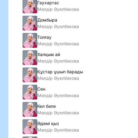
Гаухартас
Мөлдір Әуелбекова
Домбыра
Мөлдір Әуелбекова
Толғау
Мөлдір Әуелбекова
Халқым ай
Мөлдір Әуелбекова
Құстар ұшып барады
Мөлдір Әуелбекова
Сен
Мөлдір Әуелбекова
Кел биле
Мөлдір Әуелбекова
Әдемі қыз
Мөлдір Әуелбекова