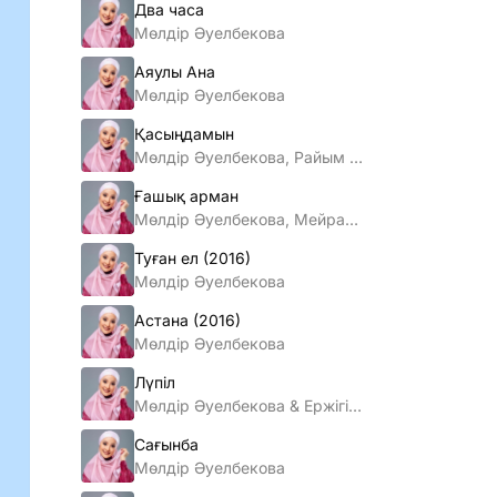
Два часа
Мөлдір Әуелбекова
Аяулы Ана
Мөлдір Әуелбекова
Қасыңдамын
Мөлдір Әуелбекова, Райым Уайыс
Ғашық арман
Мөлдір Әуелбекова, Мейрамбек Беспаев
Туған ел (2016)
Мөлдір Әуелбекова
Астана (2016)
Мөлдір Әуелбекова
Лүпіл
Мөлдір Әуелбекова & Ержігіт Асанхан
Сағынба
Мөлдір Әуелбекова