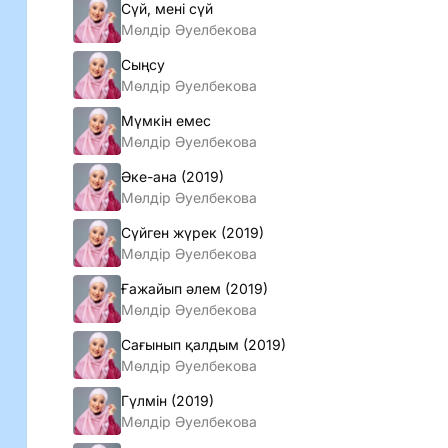
Сүй, мені сүй
Мөлдiр Әуелбекова
Сыңсу
Мөлдiр Әуелбекова
Мүмкін емес
Мөлдiр Әуелбекова
Әке-ана (2019)
Мөлдiр Әуелбекова
Сүйген жүрек (2019)
Мөлдiр Әуелбекова
Ғажайып әлем (2019)
Мөлдiр Әуелбекова
Сағынып қалдым (2019)
Мөлдiр Әуелбекова
Гүлмін (2019)
Мөлдiр Әуелбекова