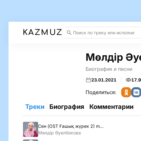
KAZMUZ
Мөлдiр Әу
Биография и песни
23.01.2021
17.
Поделиться:
Треки
Биография
Комментарии
Сен (OST Ғашық жүрек 2) mp3
Мөлдiр Әуелбекова