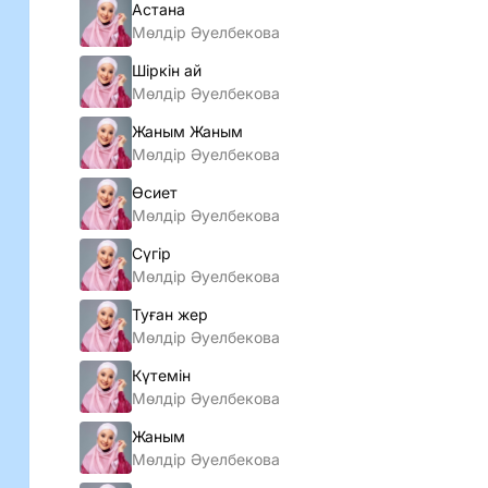
Астана
Мөлдір Әуелбекова
Шіркін ай
Мөлдір Әуелбекова
Жаным Жаным
Мөлдір Әуелбекова
Өсиет
Мөлдір Әуелбекова
Сүгір
Мөлдір Әуелбекова
Туған жер
Мөлдір Әуелбекова
Күтемін
Мөлдір Әуелбекова
Жаным
Мөлдір Әуелбекова