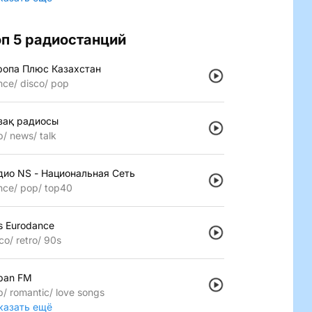
оп 5 радиостанций
ропа Плюс Казахстан
nce
disco
pop
зақ радиосы
p
news
talk
дио NS - Национальная Сеть
nce
pop
top40
s Eurodance
co
retro
90s
pan FM
p
romantic
love songs
казать ещё