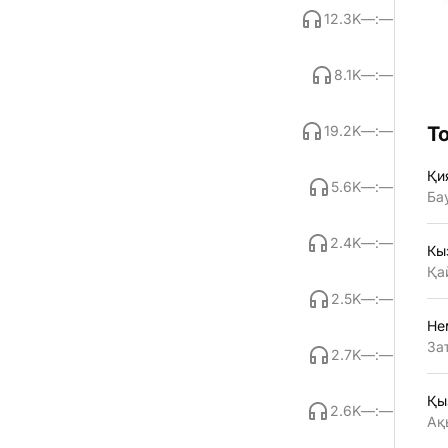
12.3K
—:—
8.1K
—:—
19.2K
—:—
Т
Қи
5.6K
—:—
Ба
2.4K
—:—
Кы
Қа
2.5K
—:—
Не
За
2.7K
—:—
Қы
2.6K
—:—
Ақ