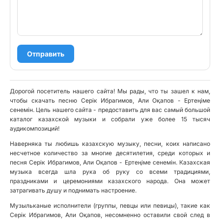
Отправить
Дорогой посетитель нашего сайта! Мы рады, что ты зашел к нам,
чтобы скачать песню Серік Ибрагимов, Али Оқапов - Ертеңіме
сенемін. Цель нашего сайта - предоставить для вас самый большой
каталог казахской музыки и собрали уже более 15 тысяч
аудикомпозиций!
Наверняка ты любишь казахскую музыку, песни, коих написано
несчетное количество за многие десятилетия, среди которых и
песня Серік Ибрагимов, Али Оқапов - Ертеңіме сенемін. Казахская
музыка всегда шла рука об руку со всеми традициями,
праздниками и церемониями казахского народа. Она может
затрагивать душу и поднимать настроение.
Музыльканые исполнители (группы, певцы или певицы), такие как
Серік Ибрагимов, Али Оқапов, несомненно оставили свой след в