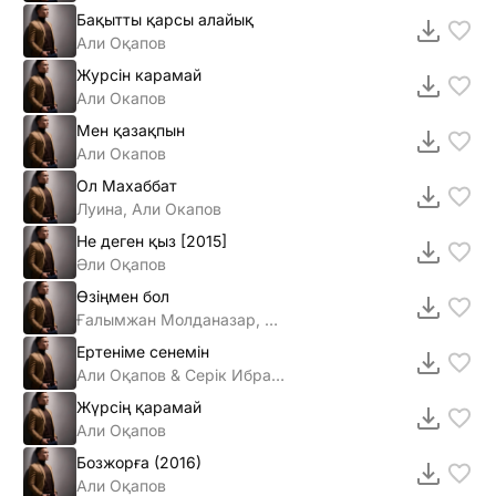
Бақытты қарсы алайық
Али Оқапов
Журсiн карамай
Али Окапов
Мен қазақпын
Али Окапов
Ол Махаббат
Луина, Али Окапов
Не деген қыз [2015]
Әли Оқапов
Өзіңмен бол
Ғалымжан Молданазар, Диас Аблаев & Али Оқапов
Ертеніме сенемін
Али Оқапов & Серік Ибрагимов
Жүрсің қарамай
Али Оқапов
Бозжорға (2016)
Али Оқапов