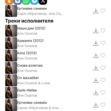
Ертеңіме сенемін
Серік Ибрагимов, Али Оқапов
Треки исполнителя
Наши дни (2012)
Али Окапов
Арманға (2012)
Али Окапов
Алға (2013)
Али Окапов
Снова взлетаю
Али Окапов
Ол махаббат
Али Окапов & Luina
Еңлiк-Кебек
Әли Оқапов
Ертенiме сенемiн
Серик Ибрагимов & Али Окапов