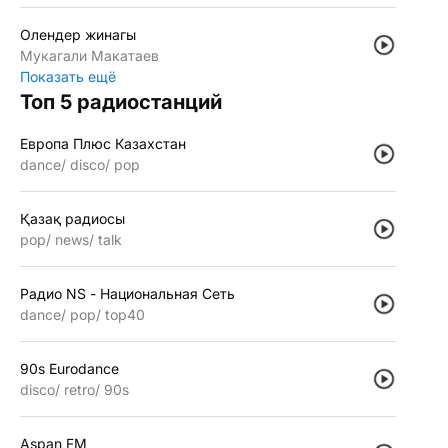
Олендер жинагы
Мукагали Макатаев
Показать ещё
Топ 5 радиостанций
Европа Плюс Казахстан
dance
disco
pop
Қазақ радиосы
pop
news
talk
Радио NS - Национальная Сеть
dance
pop
top40
90s Eurodance
disco
retro
90s
Aspan FM