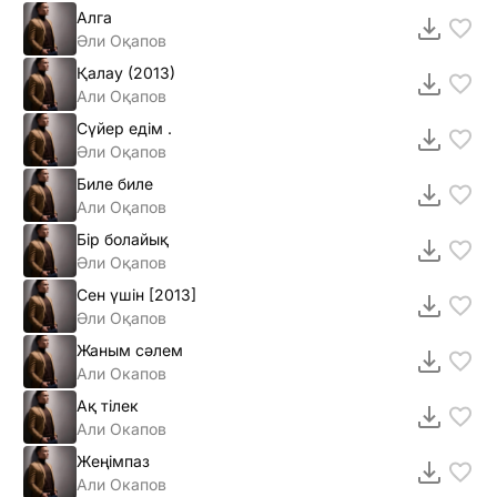
Алга
Әли Оқапов
Қалау (2013)
Али Оқапов
Сүйер едiм .
Әли Оқапов
Биле биле
Али Оқапов
Бiр болайық
Әли Оқапов
Сен үшiн [2013]
Әли Оқапов
Жаным сәлем
Али Окапов
Ақ тiлек
Али Окапов
Жеңімпаз
Али Окапов