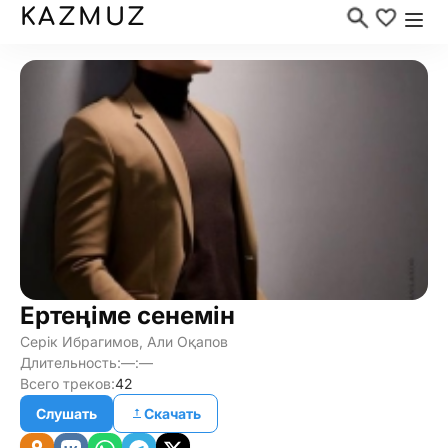
KAZMUZ
Ертеңіме сенемін
Серік Ибрагимов, Али Оқапов
Длительность:
—:—
Всего треков:
42
Слушать
Скачать