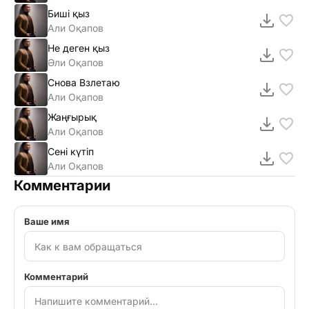
Биші қыз
Али Оқапов
Не деген қыз
Әли Оқапов
Снова Взлетаю
Али Оқапов
Жаңғырық
Али Оқапов
Сені күтіп
Али Оқапов
Комментарии
Ваше имя
Комментарий