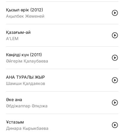
Қызыл өрiк (2012)
Ақылбек Жеменей
Қазағым-ай
A'LEM
Көңiлдi күн (2011)
Әйгерiм Қалаубаева
АНА ТУРАЛЫ ЖЫР
Шамши Қалдаяков
Әке ана
Әбдiжаппар Әлқожа
Ұстазым
Динара Кырыкбаева