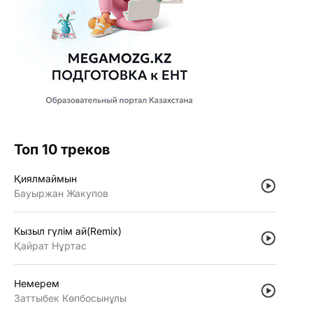
Топ 10 треков
Қиялмаймын
Бауыржан Жакупов
Кызыл гүлiм ай(Remix)
Қайрат Нұртас
Немерем
Заттыбек Көпбосынұлы