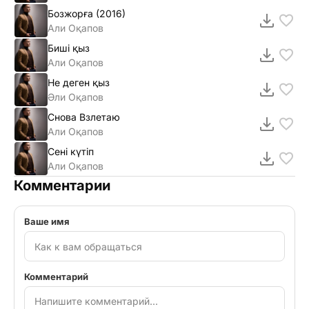
Бозжорға (2016)
Али Оқапов
Биші қыз
Али Оқапов
Не деген қыз
Әли Оқапов
Снова Взлетаю
Али Оқапов
Сені күтіп
Али Оқапов
Комментарии
Ваше имя
Комментарий