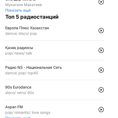
Мукагали Макатаев
Показать ещё
Топ 5 радиостанций
Европа Плюс Казахстан
dance
disco
pop
Қазақ радиосы
pop
news
talk
Радио NS - Национальная Сеть
dance
pop
top40
90s Eurodance
disco
retro
90s
Aspan FM
pop
romantic
love songs
Показать ещё