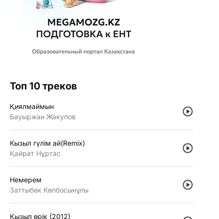
Топ 10 треков
Қиялмаймын
Бауыржан Жакупов
Кызыл гүлiм ай(Remix)
Қайрат Нұртас
Немерем
Заттыбек Көпбосынұлы
Қызыл өрiк (2012)