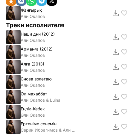
Жаңғырық
Али Оқапов
Треки исполнителя
Наши дни (2012)
Али Окапов
Арманға (2012)
Али Окапов
Алға (2013)
Али Окапов
Снова взлетаю
Али Окапов
Ол махаббат
Али Окапов & Luina
Еңлiк-Кебек
Әли Оқапов
Ертенiме сенемiн
Серик Ибрагимов & Али Окапов