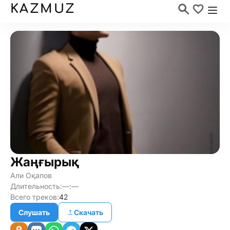
KAZMUZ
Жаңғырық
Али Оқапов
Длительность:
—:—
Всего треков:
42
Слушать
Скачать