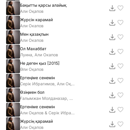
Бақытты қарсы алайық
Али Оқапов
Журсiн карамай
Али Окапов
Мен қазақпын
Али Окапов
Ол Махаббат
Луина, Али Окапов
Не деген қыз [2015]
Әли Оқапов
Ертеңіме сенемін
Серік Ибрагимов, Али Оқапов
Өзіңмен бол
Ғалымжан Молданазар, Диас Аблаев & Али Оқапов
Ертеніме сенемін
Али Оқапов & Серік Ибрагимов
Жүрсің қарамай
Али Оқапов