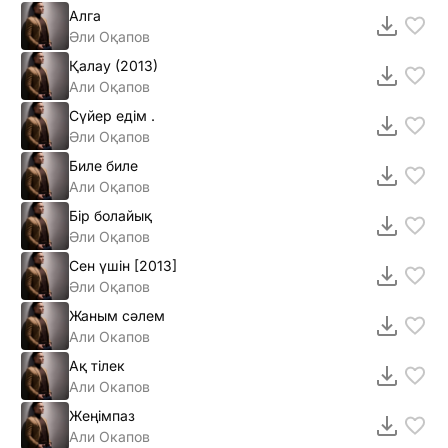
Алга
Әли Оқапов
Қалау (2013)
Али Оқапов
Сүйер едiм .
Әли Оқапов
Биле биле
Али Оқапов
Бiр болайық
Әли Оқапов
Сен үшiн [2013]
Әли Оқапов
Жаным сәлем
Али Окапов
Ақ тiлек
Али Окапов
Жеңімпаз
Али Окапов