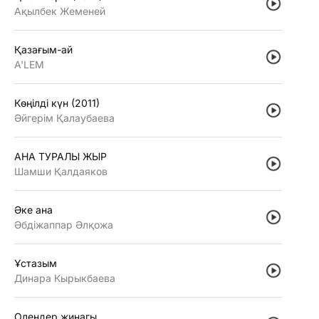
Ақылбек Жеменей
Қазағым-ай
A'LEM
Көңiлдi күн (2011)
Әйгерiм Қалаубаева
АНА ТУРАЛЫ ЖЫР
Шамши Қалдаяков
Әке ана
Әбдiжаппар Әлқожа
Ұстазым
Динара Кырыкбаева
Олендер жинагы