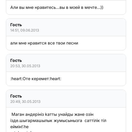
Али вы мне нравитесь...вы в моей в мечте...))
Гость
14:51, 09.06.2013
али мне нравится все твои песни
Гость
20:53, 30.05.2013
:heart:Оте керемет:heart:
Гость
20:49, 30.05.2013
 Mаган андерiнiз kатты унайды жане озiн

iзде.шыгармашылык жумысынызга  саттiлiк тiл

еймiн!:he
