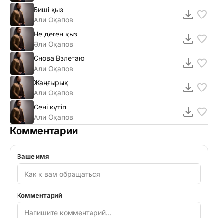
Биші қыз
Али Оқапов
Не деген қыз
Әли Оқапов
Снова Взлетаю
Али Оқапов
Жаңғырық
Али Оқапов
Сені күтіп
Али Оқапов
Комментарии
Ваше имя
Комментарий