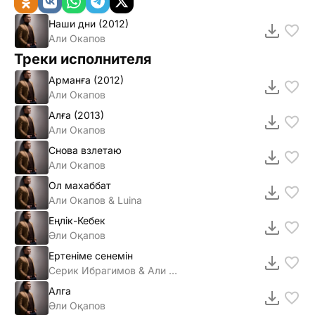
Наши дни (2012)
Али Окапов
Треки исполнителя
Арманға (2012)
Али Окапов
Алға (2013)
Али Окапов
Снова взлетаю
Али Окапов
Ол махаббат
Али Окапов & Luina
Еңлiк-Кебек
Әли Оқапов
Ертенiме сенемiн
Серик Ибрагимов & Али Окапов
Алга
Әли Оқапов