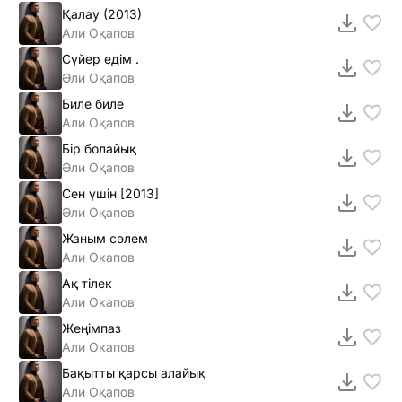
Қалау (2013)
Али Оқапов
Сүйер едiм .
Әли Оқапов
Биле биле
Али Оқапов
Бiр болайық
Әли Оқапов
Сен үшiн [2013]
Әли Оқапов
Жаным сәлем
Али Окапов
Ақ тiлек
Али Окапов
Жеңімпаз
Али Окапов
Бақытты қарсы алайық
Али Оқапов