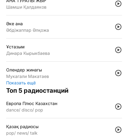
АНА ТУРАЛЫ ЖЫР
Шамши Қалдаяков
Әке ана
Әбдiжаппар Әлқожа
Ұстазым
Динара Кырыкбаева
Олендер жинагы
Мукагали Макатаев
Показать ещё
Топ 5 радиостанций
Европа Плюс Казахстан
dance
disco
pop
Қазақ радиосы
pop
news
talk