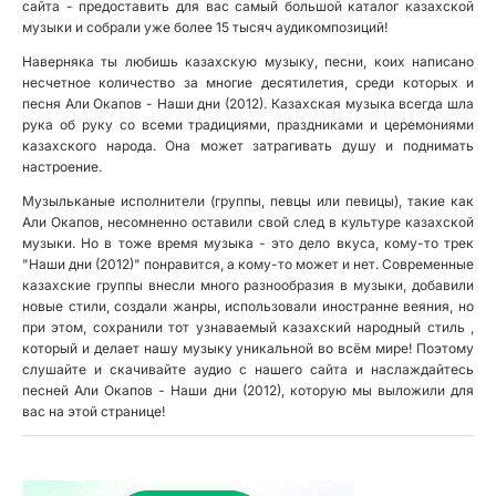
сайта - предоставить для вас самый большой каталог казахской
музыки и собрали уже более 15 тысяч аудикомпозиций!
Наверняка ты любишь казахскую музыку, песни, коих написано
несчетное количество за многие десятилетия, среди которых и
песня Али Окапов - Наши дни (2012). Казахская музыка всегда шла
рука об руку со всеми традициями, праздниками и церемониями
казахского народа. Она может затрагивать душу и поднимать
настроение.
Музыльканые исполнители (группы, певцы или певицы), такие как
Али Окапов, несомненно оставили свой след в культуре казахской
музыки. Но в тоже время музыка - это дело вкуса, кому-то трек
"Наши дни (2012)" понравится, а кому-то может и нет. Современные
казахские группы внесли много разнообразия в музыки, добавили
новые стили, создали жанры, использовали иностранне веяния, но
при этом, сохранили тот узнаваемый казахский народный стиль ,
который и делает нашу музыку уникальной во всём мире! Поэтому
слушайте и скачивайте аудио с нашего сайта и наслаждайтесь
песней Али Окапов - Наши дни (2012), которую мы выложили для
вас на этой странице!