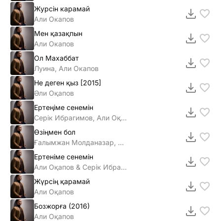
Журсiн карамай
Али Окапов
Мен қазақпын
Али Окапов
Ол Махаббат
Луина, Али Окапов
Не деген қыз [2015]
Әли Оқапов
Ертеңіме сенемін
Серік Ибрагимов, Али Оқапов
Өзіңмен бол
Ғалымжан Молданазар, Диас Аблаев & Али Оқапов
Ертеніме сенемін
Али Оқапов & Серік Ибрагимов
Жүрсің қарамай
Али Оқапов
Бозжорға (2016)
Али Оқапов