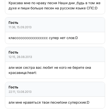
Красава мне по нраву песня Наши дни ,будь в том же 
духе и пиши больше песен на русском языке СПС:D
Гость
11:36, 15.09.2013
классссссссссссссссс супер нет слов:D
Гость
12:15, 28.08.2013
али моя сестра вас любит не кого не берите она 
красавица:heart:
Гость
22:11, 13.08.2013
али мне нравяться твои песни!они суперские:D