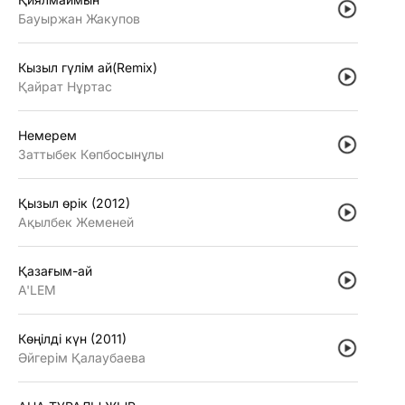
Бауыржан Жакупов
Кызыл гүлiм ай(Remix)
Қайрат Нұртас
Немерем
Заттыбек Көпбосынұлы
Қызыл өрiк (2012)
Ақылбек Жеменей
Қазағым-ай
A'LEM
Көңiлдi күн (2011)
Әйгерiм Қалаубаева