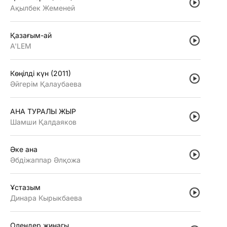
Ақылбек Жеменей
Қазағым-ай
A'LEM
Көңiлдi күн (2011)
Әйгерiм Қалаубаева
АНА ТУРАЛЫ ЖЫР
Шамши Қалдаяков
Әке ана
Әбдiжаппар Әлқожа
Ұстазым
Динара Кырыкбаева
Олендер жинагы