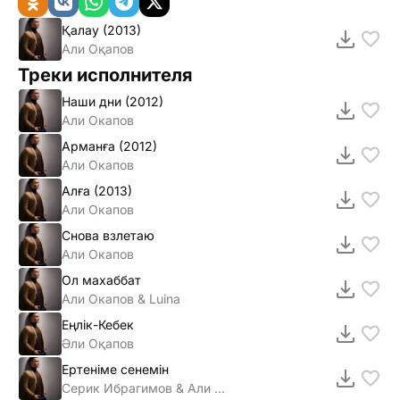
Қалау (2013)
Али Оқапов
Треки исполнителя
Наши дни (2012)
Али Окапов
Арманға (2012)
Али Окапов
Алға (2013)
Али Окапов
Снова взлетаю
Али Окапов
Ол махаббат
Али Окапов & Luina
Еңлiк-Кебек
Әли Оқапов
Ертенiме сенемiн
Серик Ибрагимов & Али Окапов