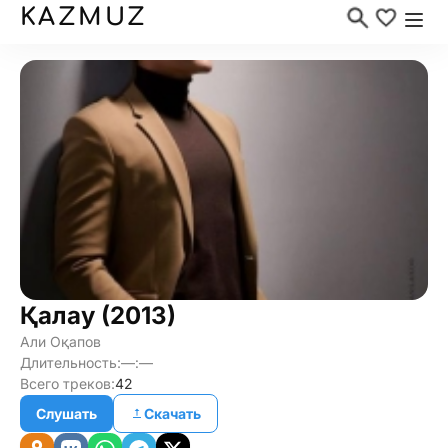
KAZMUZ
Қалау (2013)
Али Оқапов
Длительность:
—:—
Всего треков:
42
Слушать
Скачать