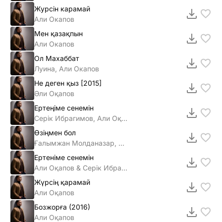
Журсiн карамай
Али Окапов
Мен қазақпын
Али Окапов
Ол Махаббат
Луина, Али Окапов
Не деген қыз [2015]
Әли Оқапов
Ертеңіме сенемін
Серік Ибрагимов, Али Оқапов
Өзіңмен бол
Ғалымжан Молданазар, Диас Аблаев & Али Оқапов
Ертеніме сенемін
Али Оқапов & Серік Ибрагимов
Жүрсің қарамай
Али Оқапов
Бозжорға (2016)
Али Оқапов