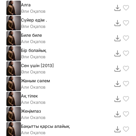
Алга
Әли Оқапов
Сүйер едiм .
Әли Оқапов
Биле биле
Али Оқапов
Бiр болайық
Әли Оқапов
Сен үшiн [2013]
Әли Оқапов
Жаным сәлем
Али Окапов
Ақ тiлек
Али Окапов
Жеңімпаз
Али Окапов
Бақытты қарсы алайық
Али Оқапов