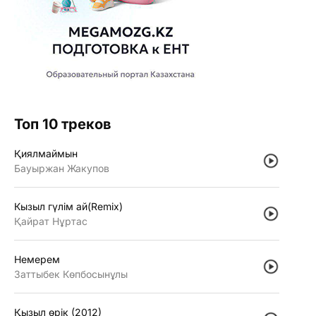
Топ 10 треков
Қиялмаймын
Бауыржан Жакупов
Кызыл гүлiм ай(Remix)
Қайрат Нұртас
Немерем
Заттыбек Көпбосынұлы
Қызыл өрiк (2012)