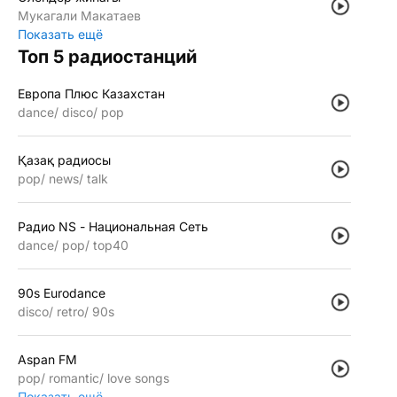
Мукагали Макатаев
Показать ещё
Топ 5 радиостанций
Европа Плюс Казахстан
dance
disco
pop
Қазақ радиосы
pop
news
talk
Радио NS - Национальная Сеть
dance
pop
top40
90s Eurodance
disco
retro
90s
Aspan FM
pop
romantic
love songs
Показать ещё