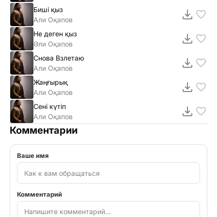
Биші қыз
Али Оқапов
Не деген қыз
Әли Оқапов
Снова Взлетаю
Али Оқапов
Жаңғырық
Али Оқапов
Сені күтіп
Али Оқапов
Комментарии
Ваше имя
Комментарий