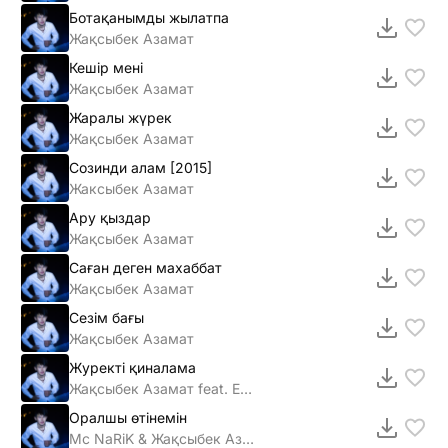
Ботақанымды жылатпа
Жақсыбек Азамат
Кешір мені
Жақсыбек Азамат
Жаралы жүрек
Жақсыбек Азамат
Созинди алам [2015]
Жаксыбек Азамат
Ару қыздар
Жақсыбек Азамат
Саған деген махаббат
Жақсыбек Азамат
Сезім бағы
Жақсыбек Азамат
Журекті қиналама
Жақсыбек Азамат feat. Еламан Абдрасилов
Оралшы өтiнемiн
Mc NaRiK & Жақсыбек Азамат