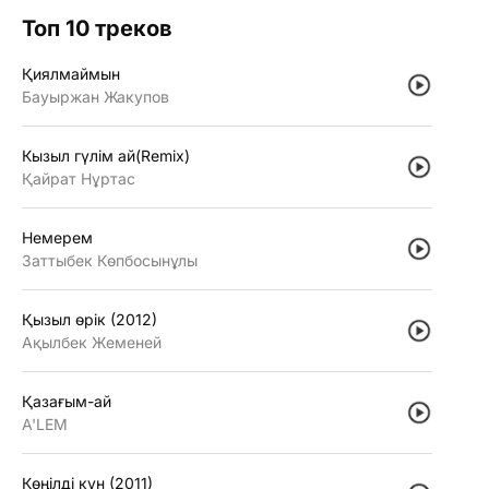
Топ 10 треков
Қиялмаймын
Бауыржан Жакупов
Кызыл гүлiм ай(Remix)
Қайрат Нұртас
Немерем
Заттыбек Көпбосынұлы
Қызыл өрiк (2012)
Ақылбек Жеменей
Қазағым-ай
A'LEM
Көңiлдi күн (2011)