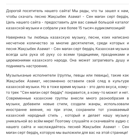
Дорогой посетитель нашего сайта! Мы рады, что ты зашел к нам,
чтобы скачать песню Жақсыбек Азамат - Сен маған серт бердің.
Цель нашего сайта - предоставить для вас самый большой каталог
казахской музыки и собрали уже более 15 тысяч аудикомпозиций!
Наверняка ты любишь казахскую музыку, песни, коих написано
несчетное количество за многие десятилетия, среди которых и
песня Жақсыбек Азамат - Сен маған серт бердің. Казахская музыка
всегда шла рука об руку со всеми традициями, праздниками и
церемониями казахского народа. Она может затрагивать душу и
поднимать настроение.
Музыльканые исполнители (группы, певцы или певицы), такие как
Жақсыбек Азамат, несомненно оставили свой след в культуре
казахской музыки. Но в тоже время музыка - это дело вкуса, кому-
то трек "Сен маған серт бердің" понравится, а кому-то может и нет.
Современные казахские группы внесли много разнообразия в
музыки, добавили новые стили, создали жанры, использовали
иностранне веяния, но при этом, сохранили тот узнаваемый
казахский народный стиль , который и делает нашу музыку
уникальной во всём мире! Поэтому слушайте и скачивайте аудио с
нашего сайта и наслаждайтесь песней Жақсыбек Азамат - Сен
маған серт бердің, которую мы выложили для вас на этой странице!