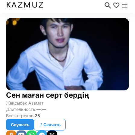
KAZMUZ
Сен маған серт бердің
Жақсыбек Азамат
Длительность:
—:—
Всего треков:
28
Слушать
Скачать