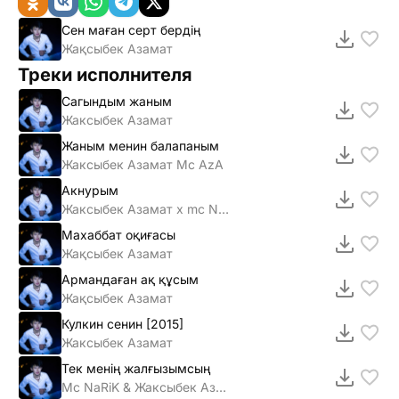
Сен маған серт бердің
Жақсыбек Азамат
Треки исполнителя
Сагындым жаным
Жаксыбек Азамат
Жаным менин балапаным
Жаксыбек Азамат Mc AzA
Акнурым
Жаксыбек Азамат х mc NaRi
Махаббат оқиғасы
Жақсыбек Азамат
Армандаған ақ құсым
Жақсыбек Азамат
Кулкин сенин [2015]
Жаксыбек Азамат
Тек менің жалғызымсың
Mc NaRiK & Жаксыбек Азамат