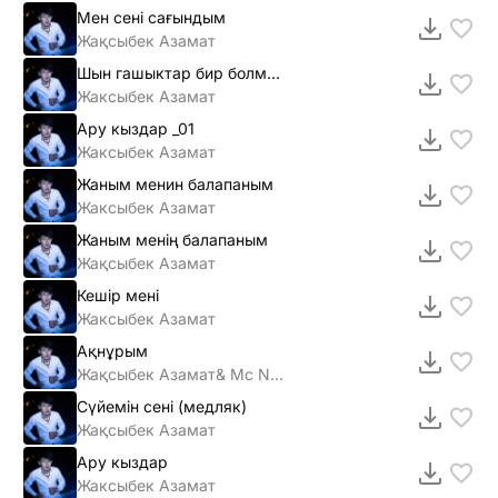
Мен сені сағындым
Жақсыбек Азамат
Шын гашыктар бир болмайды
Жаксыбек Азамат
Ару кыздар _01
Жаксыбек Азамат
Жаным менин балапаным
Жаксыбек Азамат
Жаным менің балапаным
Жақсыбек Азамат
Кешiр менi
Жаксыбек Азамат
Ақнұрым
Жақсыбек Азамат& Mc NaRiK
Сүйемін сені (медляк)
Жақсыбек Азамат
Ару кыздар
Жаксыбек Азамат