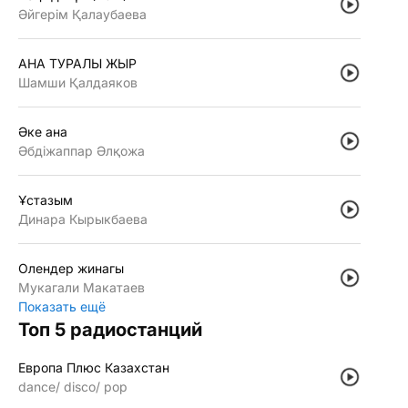
Әйгерiм Қалаубаева
АНА ТУРАЛЫ ЖЫР
Шамши Қалдаяков
Әке ана
Әбдiжаппар Әлқожа
Ұстазым
Динара Кырыкбаева
Олендер жинагы
Мукагали Макатаев
Показать ещё
Топ 5 радиостанций
Европа Плюс Казахстан
dance
disco
pop