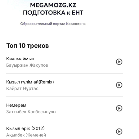
Топ 10 треков
Қиялмаймын
Бауыржан Жакупов
Кызыл гүлiм ай(Remix)
Қайрат Нұртас
Немерем
Заттыбек Көпбосынұлы
Қызыл өрiк (2012)
Ақылбек Жеменей