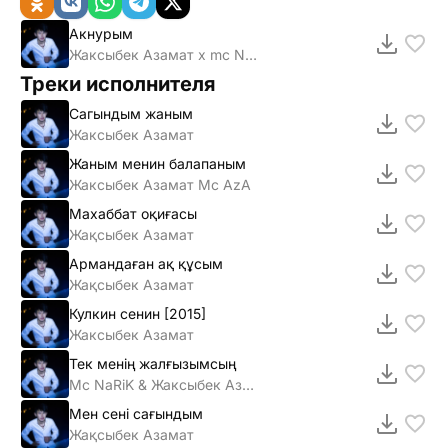
Акнурым
Жаксыбек Азамат х mc NaRi
Треки исполнителя
Сагындым жаным
Жаксыбек Азамат
Жаным менин балапаным
Жаксыбек Азамат Mc AzA
Махаббат оқиғасы
Жақсыбек Азамат
Армандаған ақ құсым
Жақсыбек Азамат
Кулкин сенин [2015]
Жаксыбек Азамат
Тек менің жалғызымсың
Mc NaRiK & Жаксыбек Азамат
Мен сені сағындым
Жақсыбек Азамат