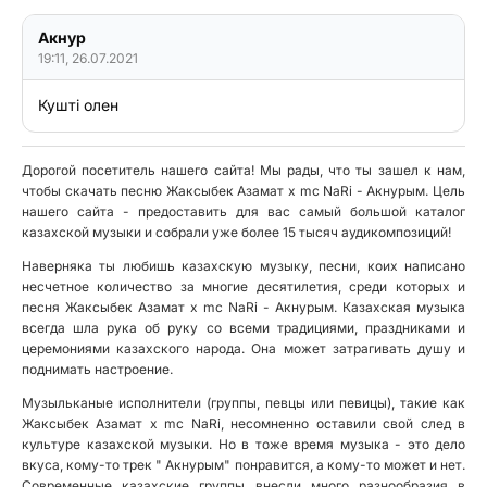
Акнур
19:11, 26.07.2021
Кушті олен
Дорогой посетитель нашего сайта! Мы рады, что ты зашел к нам,
чтобы скачать песню Жаксыбек Азамат х mc NaRi - Акнурым. Цель
нашего сайта - предоставить для вас самый большой каталог
казахской музыки и собрали уже более 15 тысяч аудикомпозиций!
Наверняка ты любишь казахскую музыку, песни, коих написано
несчетное количество за многие десятилетия, среди которых и
песня Жаксыбек Азамат х mc NaRi - Акнурым. Казахская музыка
всегда шла рука об руку со всеми традициями, праздниками и
церемониями казахского народа. Она может затрагивать душу и
поднимать настроение.
Музыльканые исполнители (группы, певцы или певицы), такие как
Жаксыбек Азамат х mc NaRi, несомненно оставили свой след в
культуре казахской музыки. Но в тоже время музыка - это дело
вкуса, кому-то трек " Акнурым" понравится, а кому-то может и нет.
Современные казахские группы внесли много разнообразия в