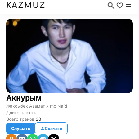
KAZMUZ
Акнурым
Жаксыбек Азамат х mc NaRi
Длительность:
—:—
Всего треков:
28
Слушать
Скачать