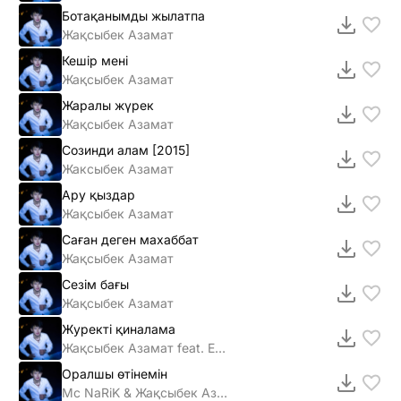
Ботақанымды жылатпа
Жақсыбек Азамат
Кешір мені
Жақсыбек Азамат
Жаралы жүрек
Жақсыбек Азамат
Созинди алам [2015]
Жаксыбек Азамат
Ару қыздар
Жақсыбек Азамат
Саған деген махаббат
Жақсыбек Азамат
Сезім бағы
Жақсыбек Азамат
Журекті қиналама
Жақсыбек Азамат feat. Еламан Абдрасилов
Оралшы өтiнемiн
Mc NaRiK & Жақсыбек Азамат