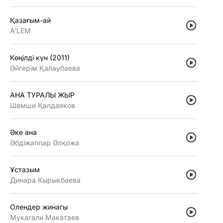
Қазағым-ай
A'LEM
Көңiлдi күн (2011)
Әйгерiм Қалаубаева
АНА ТУРАЛЫ ЖЫР
Шамши Қалдаяков
Әке ана
Әбдiжаппар Әлқожа
Ұстазым
Динара Кырыкбаева
Олендер жинагы
Мукагали Макатаев