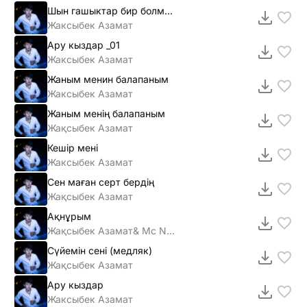
Шын гашыктар бир болмайды
Жаксыбек Азамат
Ару кыздар _01
Жаксыбек Азамат
Жаным менин балапаным
Жаксыбек Азамат
Жаным менің балапаным
Жақсыбек Азамат
Кешiр менi
Жаксыбек Азамат
Сен маған серт бердің
Жақсыбек Азамат
Ақнұрым
Жақсыбек Азамат& Mc NaRiK
Сүйемін сені (медляк)
Жақсыбек Азамат
Ару кыздар
Жаксыбек Азамат