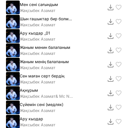
Мен сені сағындым
Жақсыбек Азамат
Шын гашыктар бир болмайды
Жаксыбек Азамат
Ару кыздар _01
Жаксыбек Азамат
Жаным менин балапаным
Жаксыбек Азамат
Жаным менің балапаным
Жақсыбек Азамат
Сен маған серт бердің
Жақсыбек Азамат
Ақнұрым
Жақсыбек Азамат& Mc NaRiK
Сүйемін сені (медляк)
Жақсыбек Азамат
Ару кыздар
Жаксыбек Азамат