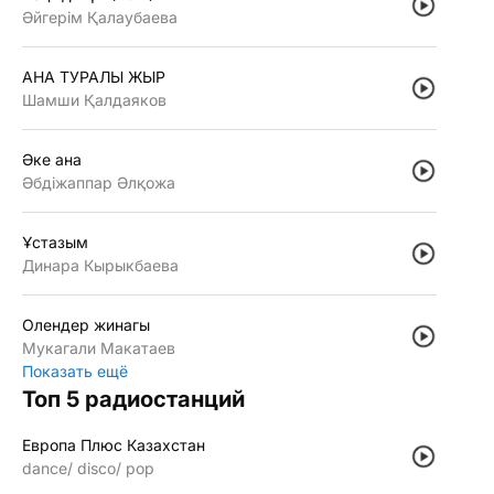
Әйгерiм Қалаубаева
АНА ТУРАЛЫ ЖЫР
Шамши Қалдаяков
Әке ана
Әбдiжаппар Әлқожа
Ұстазым
Динара Кырыкбаева
Олендер жинагы
Мукагали Макатаев
Показать ещё
Топ 5 радиостанций
Европа Плюс Казахстан
dance
disco
pop