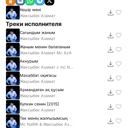
Кешiр менi
Жаксыбек Азамат
Треки исполнителя
Сагындым жаным
Жаксыбек Азамат
Жаным менин балапаным
Жаксыбек Азамат Mc AzA
Акнурым
Жаксыбек Азамат х mc NaRi
Махаббат оқиғасы
Жақсыбек Азамат
Армандаған ақ құсым
Жақсыбек Азамат
Кулкин сенин [2015]
Жаксыбек Азамат
Тек менің жалғызымсың
Mc NaRiK & Жаксыбек Азамат