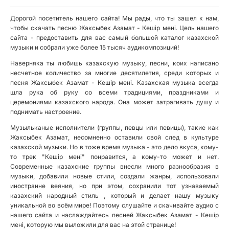
Дорогой посетитель нашего сайта! Мы рады, что ты зашел к нам,
чтобы скачать песню Жаксыбек Азамат - Кешiр менi. Цель нашего
сайта - предоставить для вас самый большой каталог казахской
музыки и собрали уже более 15 тысяч аудикомпозиций!
Наверняка ты любишь казахскую музыку, песни, коих написано
несчетное количество за многие десятилетия, среди которых и
песня Жаксыбек Азамат - Кешiр менi. Казахская музыка всегда
шла рука об руку со всеми традициями, праздниками и
церемониями казахского народа. Она может затрагивать душу и
поднимать настроение.
Музыльканые исполнители (группы, певцы или певицы), такие как
Жаксыбек Азамат, несомненно оставили свой след в культуре
казахской музыки. Но в тоже время музыка - это дело вкуса, кому-
то трек "Кешiр менi" понравится, а кому-то может и нет.
Современные казахские группы внесли много разнообразия в
музыки, добавили новые стили, создали жанры, использовали
иностранне веяния, но при этом, сохранили тот узнаваемый
казахский народный стиль , который и делает нашу музыку
уникальной во всём мире! Поэтому слушайте и скачивайте аудио с
нашего сайта и наслаждайтесь песней Жаксыбек Азамат - Кешiр
менi, которую мы выложили для вас на этой странице!