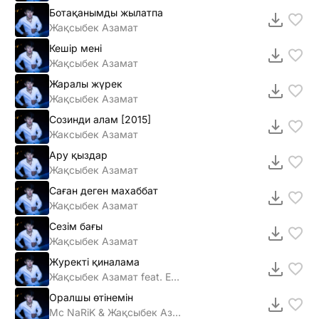
Ботақанымды жылатпа
Жақсыбек Азамат
Кешір мені
Жақсыбек Азамат
Жаралы жүрек
Жақсыбек Азамат
Созинди алам [2015]
Жаксыбек Азамат
Ару қыздар
Жақсыбек Азамат
Саған деген махаббат
Жақсыбек Азамат
Сезім бағы
Жақсыбек Азамат
Журекті қиналама
Жақсыбек Азамат feat. Еламан Абдрасилов
Оралшы өтiнемiн
Mc NaRiK & Жақсыбек Азамат