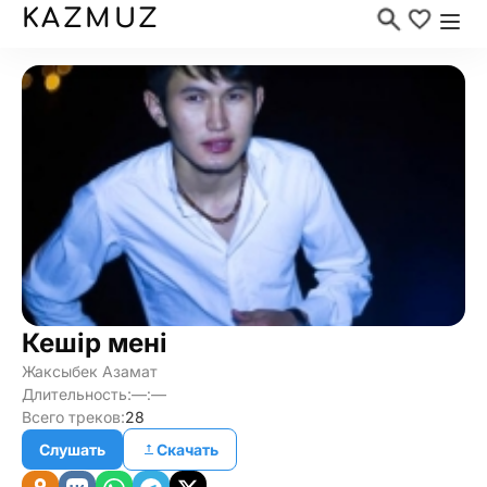
KAZMUZ
Кешiр менi
Жаксыбек Азамат
Длительность:
—:—
Всего треков:
28
Слушать
Скачать