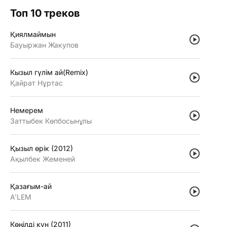
Топ 10 треков
Қиялмаймын
Бауыржан Жакупов
Кызыл гүлiм ай(Remix)
Қайрат Нұртас
Немерем
Заттыбек Көпбосынұлы
Қызыл өрiк (2012)
Ақылбек Жеменей
Қазағым-ай
A'LEM
Көңiлдi күн (2011)