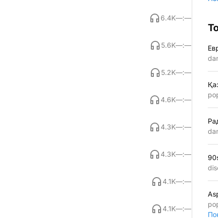
6.4K
—:—
Т
5.6K
—:—
Ев
da
5.2K
—:—
Қа
po
4.6K
—:—
Ра
4.3K
—:—
da
4.3K
—:—
90
dis
4.1K
—:—
As
po
4.1K
—:—
По