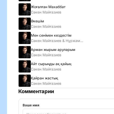
Жоғалған Махаббат
Сәкен Майғазиев
Әкешім
Сәкен Майғазиев
Мен сенiмен кездестiм
Сәкен Майғазиев & Нұржамал Үсенбаева
Арман жырым аруларым
Сәкен Майғазиев
Айт сырыңды ақ қайың
Сәкен Майғазиев
Қайран жастық
Сәкен Майғазиев
Комментарии
Ваше имя