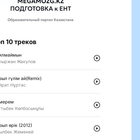
оп 10 треков
ялмаймын
уыржан Жакупов
зыл гүлiм ай(Remix)
йрат Нұртас
мерем
ттыбек Көпбосынұлы
зыл өрiк (2012)
ылбек Жеменей