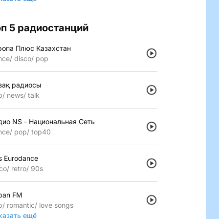
оп 5 радиостанций
ропа Плюс Казахстан
nce
disco
pop
зақ радиосы
p
news
talk
дио NS - Национальная Сеть
nce
pop
top40
s Eurodance
co
retro
90s
pan FM
p
romantic
love songs
казать ещё