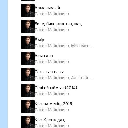
Арманым-ай
Сакен Майгазиев
Биле, биле, жастық шақ
Сәкен Майғазиев
Өмір
Сәкен Майғазиев, Меломен тобы
Асыл ана
Сәкен Майғазиев
Сағыныш сазы
Сәкен Майғазиев, Алтынай Жорабаева
Сенi ойлаймын (2014)
Сәкен Майғазиев
Қызым менiң [2015]
Сәкен Майғазиев
Қыз Қызғалдақ
Сәкен Майғазиев