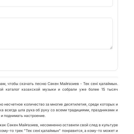
нам, чтобы скачать песню Сәкен Майғазиев - Тек сені қалаймын.
ой каталог казахской музыки и собрали уже более 15 тысяч
о несчетное количество за многие десятилетия, среди которых и
ка всегда шла рука об руку со всеми традициями, праздниками и
 и поднимать настроение.
как Сәкен Майғазиев, несомненно оставили свой след в культуре
кому-то трек "Тек сені қалаймын" понравится, а кому-то может и