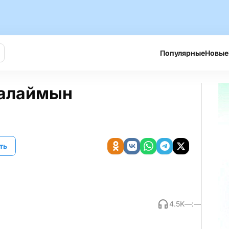
Популярные
Новые
қалаймын
ть
4.5K
—:—