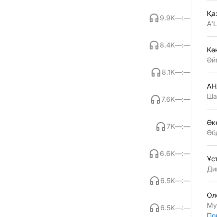
Қа
9.9K
—:—
A'
8.4K
—:—
Көң
Әй
8.1K
—:—
АН
Ша
7.6K
—:—
Әк
7K
—:—
Әб
6.6K
—:—
Ұс
Ди
6.5K
—:—
Ол
Му
6.5K
—:—
По