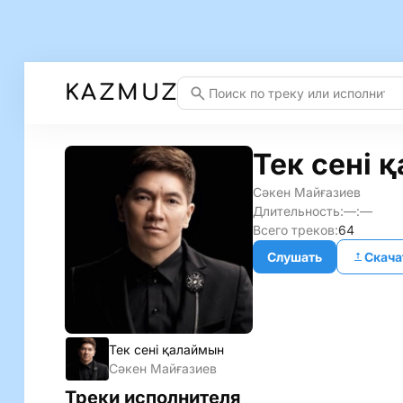
KAZMUZ
Тек сені 
Сәкен Майғазиев
Длительность:
—:—
Всего треков:
64
Слушать
Скача
Тек сені қалаймын
Сәкен Майғазиев
Треки исполнителя