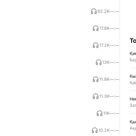
92.2K
—:—
17.8K
—:—
Т
17.2K
—:—
Қи
Ба
13K
—:—
Кы
11.8K
—:—
Қа
11.3K
—:—
Не
За
11K
—:—
Қы
Ақ
10.2K
—:—