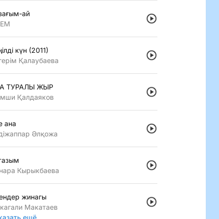
зағым-ай
LEM
iлдi күн (2011)
герiм Қалаубаева
А ТУРАЛЫ ЖЫР
мши Қалдаяков
е ана
дiжаппар Әлқожа
тазым
нара Кырыкбаева
ендер жинагы
кагали Макатаев
казать ещё