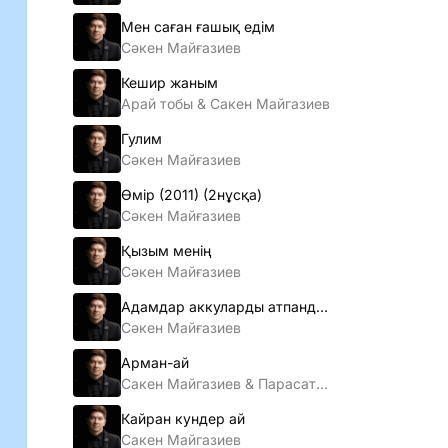
Мен саған ғашық едiм
Сәкен Майғазиев
Кешир жаным
Арай тобы & Сакен Майгазиев
Гулим
Сәкен Майғазиев
Өмiр (2011) (2нұсқа)
Сәкен Майғазиев
Қызым менің
Сәкен Майғазиев
Адамдар аккуларды атпандаршы
Сәкен Майғазиев
Арман-ай
Сакен Майгазиев & Парасат тобы
Кайран кундер ай
Сакен Майгазиев