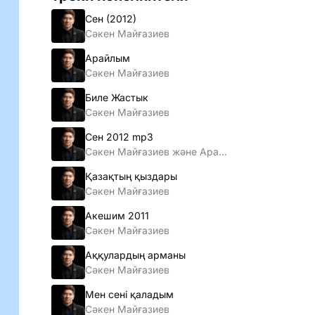
Сен (2012)
Сәкен Майғазиев
Арайлым
Сәкен Майғазиев
Биле Жастык
Сәкен Майғазиев
Сен 2012 mp3
Сәкен Майғазиев және Арай тобы
Қазақтың қыздары
Сәкен Майғазиев
Акешим 2011
Сәкен Майғазиев
Аққулардың арманы
Сәкен Майғазиев
Мен сенi қаладым
Сәкен Майғазиев