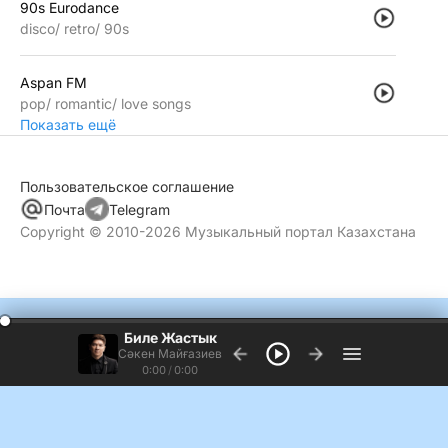
90s Eurodance
disco
retro
90s
Aspan FM
pop
romantic
love songs
Показать ещё
Пользовательское соглашение
Почта
Telegram
Copyright © 2010-2026 Музыкальный портал Казахстана
Биле Жастык
Сәкен Майғазиев
0:00
/
0:00