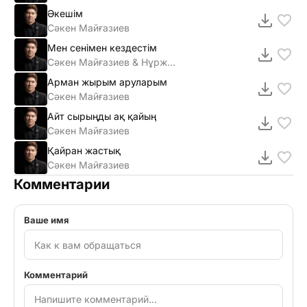
Әкешім
Сәкен Майғазиев
Мен сенiмен кездестiм
Сәкен Майғазиев & Нұржамал Үсенбаева
Арман жырым аруларым
Сәкен Майғазиев
Айт сырыңды ақ қайың
Сәкен Майғазиев
Қайран жастық
Сәкен Майғазиев
Комментарии
Ваше имя
Комментарий