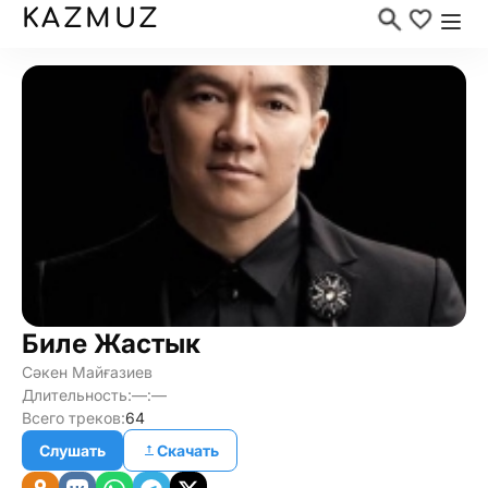
KAZMUZ
Биле Жастык
Сәкен Майғазиев
Длительность:
—:—
Всего треков:
64
Слушать
Скачать