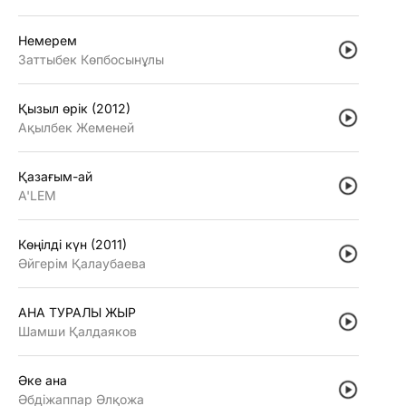
Немерем
Заттыбек Көпбосынұлы
Қызыл өрiк (2012)
Ақылбек Жеменей
Қазағым-ай
A'LEM
Көңiлдi күн (2011)
Әйгерiм Қалаубаева
АНА ТУРАЛЫ ЖЫР
Шамши Қалдаяков
Әке ана
Әбдiжаппар Әлқожа