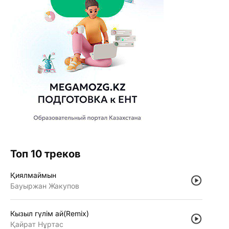
Топ 10 треков
Қиялмаймын
Бауыржан Жакупов
Кызыл гүлiм ай(Remix)
Қайрат Нұртас