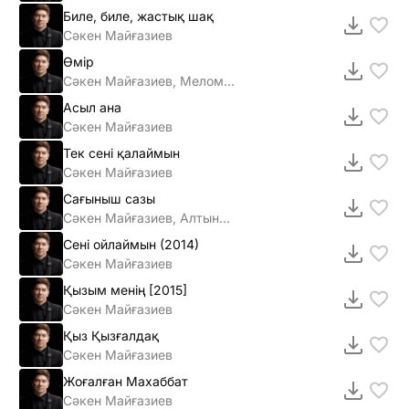
Биле, биле, жастық шақ
Сәкен Майғазиев
Өмір
Сәкен Майғазиев, Меломен тобы
Асыл ана
Сәкен Майғазиев
Тек сені қалаймын
Сәкен Майғазиев
Сағыныш сазы
Сәкен Майғазиев, Алтынай Жорабаева
Сенi ойлаймын (2014)
Сәкен Майғазиев
Қызым менiң [2015]
Сәкен Майғазиев
Қыз Қызғалдақ
Сәкен Майғазиев
Жоғалған Махаббат
Сәкен Майғазиев