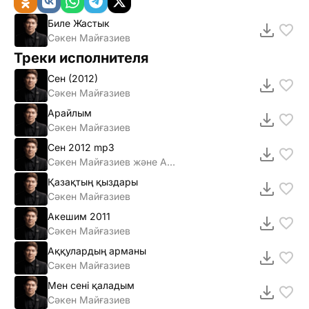
Биле Жастык
Сәкен Майғазиев
Треки исполнителя
Сен (2012)
Сәкен Майғазиев
Арайлым
Сәкен Майғазиев
Сен 2012 mp3
Сәкен Майғазиев және Арай тобы
Қазақтың қыздары
Сәкен Майғазиев
Акешим 2011
Сәкен Майғазиев
Аққулардың арманы
Сәкен Майғазиев
Мен сенi қаладым
Сәкен Майғазиев