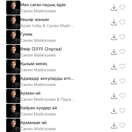
Мен саған ғашық едiм
Сәкен Майғазиев
Кешир жаным
Арай тобы & Сакен Майгазиев
Гулим
Сәкен Майғазиев
Өмiр (2011) (2нұсқа)
Сәкен Майғазиев
Қызым менің
Сәкен Майғазиев
Адамдар аккуларды атпандаршы
Сәкен Майғазиев
Арман-ай
Сакен Майгазиев & Парасат тобы
Кайран кундер ай
Сакен Майгазиев
Арманым-ай
Сакен Майгазиев