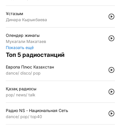
Ұстазым
Динара Кырыкбаева
Олендер жинагы
Мукагали Макатаев
Показать ещё
Топ 5 радиостанций
Европа Плюс Казахстан
dance
disco
pop
Қазақ радиосы
pop
news
talk
Радио NS - Национальная Сеть
dance
pop
top40