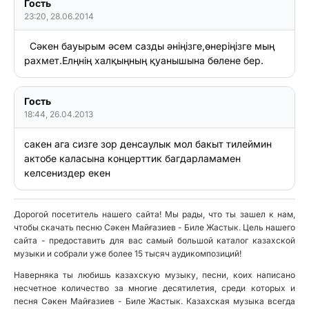
Гость
23:20, 28.06.2014
  Сәкен бауырым әсем сазды әнiңiзге,өнерiңiзге мың 
рахмет.Елңнiң халқыңның қуанышына бөлене бер.
Гость
18:44, 26.04.2013
сакен ага сизге зор денсаулык мол бакыт тилеймин 
актобе каласына концерттик багдарламамен 
Дорогой посетитель нашего сайта! Мы рады, что ты зашел к нам,
чтобы скачать песню Сәкен Майғазиев - Биле Жастык. Цель нашего
сайта - предоставить для вас самый большой каталог казахской
музыки и собрали уже более 15 тысяч аудикомпозиций!
Наверняка ты любишь казахскую музыку, песни, коих написано
несчетное количество за многие десятилетия, среди которых и
песня Сәкен Майғазиев - Биле Жастык. Казахская музыка всегда