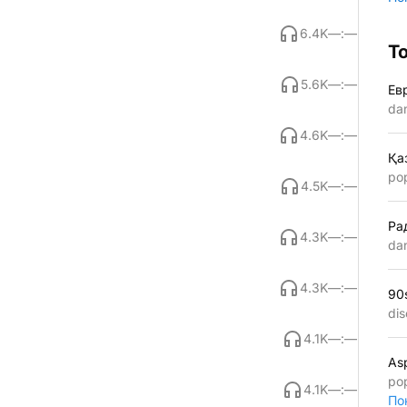
6.4K
—:—
Т
5.6K
—:—
Ев
da
4.6K
—:—
Қа
po
4.5K
—:—
Ра
4.3K
—:—
da
4.3K
—:—
90
dis
4.1K
—:—
As
po
4.1K
—:—
По