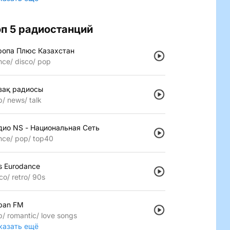
оп 5 радиостанций
ропа Плюс Казахстан
nce
disco
pop
зақ радиосы
p
news
talk
дио NS - Национальная Сеть
nce
pop
top40
s Eurodance
co
retro
90s
pan FM
p
romantic
love songs
казать ещё