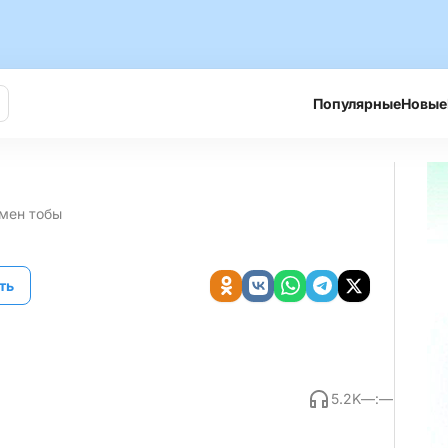
Популярные
Новые
мен тобы
ть
5.2K
—:—