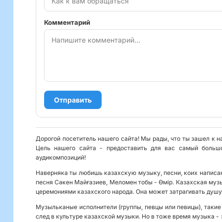
Комментарий
Отправить
Дорогой посетитель нашего сайта! Мы рады, что ты зашел к н
Цель нашего сайта - предоставить для вас самый больш
аудикомпозиций!
Наверняка ты любишь казахскую музыку, песни, коих написан
песня Сәкен Майғазиев, Меломен тобы - Өмір. Казахская музы
церемониями казахского народа. Она может затрагивать душу
Музыльканые исполнители (группы, певцы или певицы), такие
след в культуре казахской музыки. Но в тоже время музыка - 