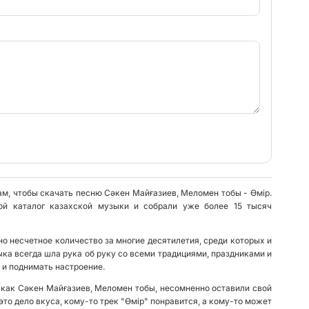
ам, чтобы скачать песню Сәкен Майғазиев, Меломен тобы - Өмір.
ой каталог казахской музыки и собрали уже более 15 тысяч
о несчетное количество за многие десятилетия, среди которых и
ка всегда шла рука об руку со всеми традициями, праздниками и
 и поднимать настроение.
 как Сәкен Майғазиев, Меломен тобы, несомненно оставили свой
это дело вкуса, кому-то трек "Өмір" понравится, а кому-то может