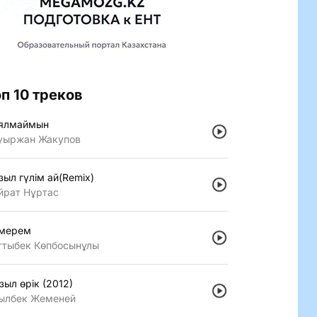
оп 10 треков
ялмаймын
уыржан Жакупов
зыл гүлiм ай(Remix)
йрат Нұртас
мерем
ттыбек Көпбосынұлы
зыл өрiк (2012)
ылбек Жеменей