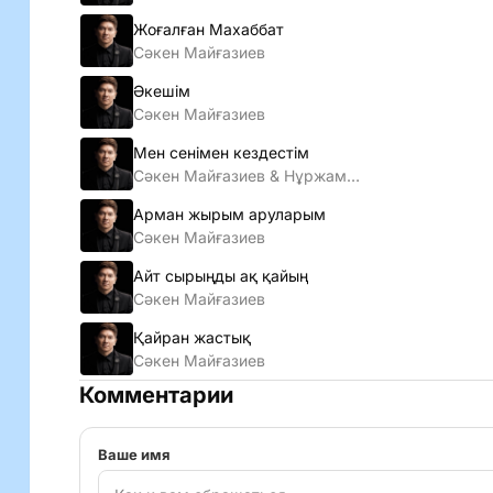
Жоғалған Махаббат
Сәкен Майғазиев
Әкешім
Сәкен Майғазиев
Мен сенiмен кездестiм
Сәкен Майғазиев & Нұржамал Үсенбаева
Арман жырым аруларым
Сәкен Майғазиев
Айт сырыңды ақ қайың
Сәкен Майғазиев
Қайран жастық
Сәкен Майғазиев
Комментарии
Ваше имя