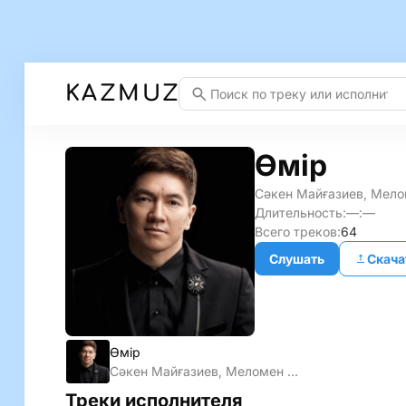
KAZMUZ
Өмір
Сәкен Майғазиев, Мело
Длительность:
—:—
Всего треков:
64
Слушать
Скача
Өмір
Сәкен Майғазиев, Меломен тобы
Треки исполнителя