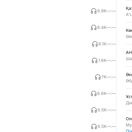
Қа
9.9K
—:—
A'
8.4K
—:—
Көң
Әй
8.1K
—:—
АН
Ша
7.6K
—:—
Әк
7K
—:—
Әб
6.6K
—:—
Ұс
Ди
6.5K
—:—
Ол
Му
6.5K
—:—
По