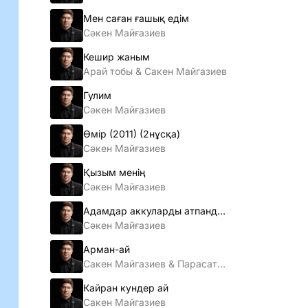
Мен саған ғашық едiм
Сәкен Майғазиев
Кешир жаным
Арай тобы & Сакен Майгазиев
Гулим
Сәкен Майғазиев
Өмiр (2011) (2нұсқа)
Сәкен Майғазиев
Қызым менің
Сәкен Майғазиев
Адамдар аккуларды атпандаршы
Сәкен Майғазиев
Арман-ай
Сакен Майгазиев & Парасат тобы
Кайран кундер ай
Сакен Майгазиев