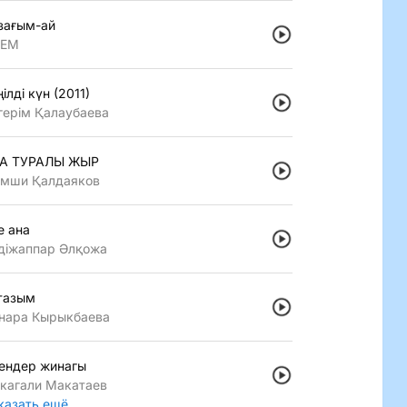
зағым-ай
LEM
iлдi күн (2011)
герiм Қалаубаева
А ТУРАЛЫ ЖЫР
мши Қалдаяков
е ана
дiжаппар Әлқожа
тазым
нара Кырыкбаева
ендер жинагы
кагали Макатаев
казать ещё