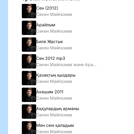
Сен (2012)
Сәкен Майғазиев
Арайлым
Сәкен Майғазиев
Биле Жастык
Сәкен Майғазиев
Сен 2012 mp3
Сәкен Майғазиев және Арай тобы
Қазақтың қыздары
Сәкен Майғазиев
Акешим 2011
Сәкен Майғазиев
Аққулардың арманы
Сәкен Майғазиев
Мен сенi қаладым
Сәкен Майғазиев