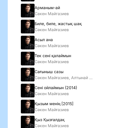
Арманым-ай
Сакен Майгазиев
Биле, биле, жастық шақ
Сәкен Майғазиев
Асыл ана
Сәкен Майғазиев
Тек сені қалаймын
Сәкен Майғазиев
Сағыныш сазы
Сәкен Майғазиев, Алтынай Жорабаева
Сенi ойлаймын (2014)
Сәкен Майғазиев
Қызым менiң [2015]
Сәкен Майғазиев
Қыз Қызғалдақ
Сәкен Майғазиев