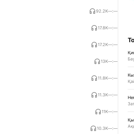
92.2K
—:—
17.8K
—:—
Т
17.2K
—:—
Қи
Ба
13K
—:—
Кы
11.8K
—:—
Қа
11.3K
—:—
Не
За
11K
—:—
Қы
Ақ
10.3K
—:—