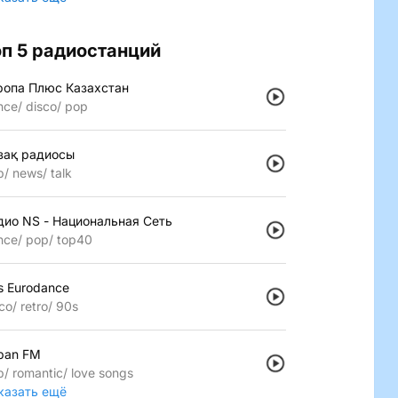
оп 5 радиостанций
ропа Плюс Казахстан
nce
disco
pop
зақ радиосы
p
news
talk
дио NS - Национальная Сеть
nce
pop
top40
s Eurodance
co
retro
90s
pan FM
p
romantic
love songs
казать ещё