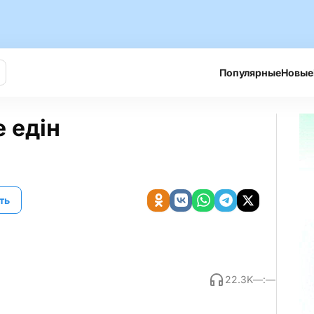
Популярные
Новые
е едiн
ть
22.3K
—:—