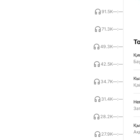
91.5K
—:—
71.3K
—:—
Т
49.3K
—:—
Қи
Ба
42.5K
—:—
Кы
34.7K
—:—
Қа
31.4K
—:—
Не
За
28.2K
—:—
Қы
Ақ
27.9K
—:—