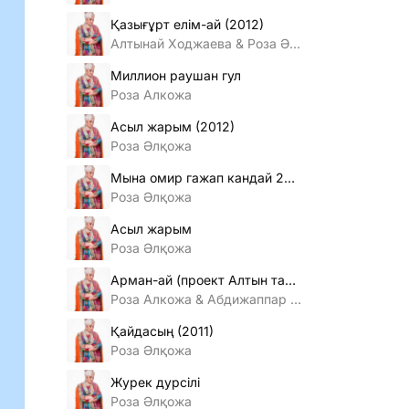
Қазығұрт елiм-ай (2012)
Алтынай Ходжаева & Роза Әлқожа
Миллион раушан гул
Роза Алкожа
Асыл жарым (2012)
Роза Әлқожа
Мына омир гажап кандай 2011
Роза Әлқожа
Асыл жарым
Роза Әлқожа
Арман-ай (проект Алтын таспа)
Роза Алкожа & Абдижаппар Алкожа
Қайдасың (2011)
Роза Әлқожа
Журек дурсiлi
Роза Әлқожа