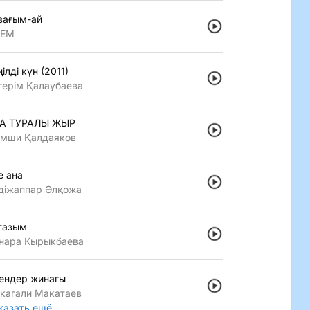
зағым-ай
LEM
iлдi күн (2011)
герiм Қалаубаева
А ТУРАЛЫ ЖЫР
мши Қалдаяков
е ана
дiжаппар Әлқожа
тазым
нара Кырыкбаева
ендер жинагы
кагали Макатаев
казать ещё