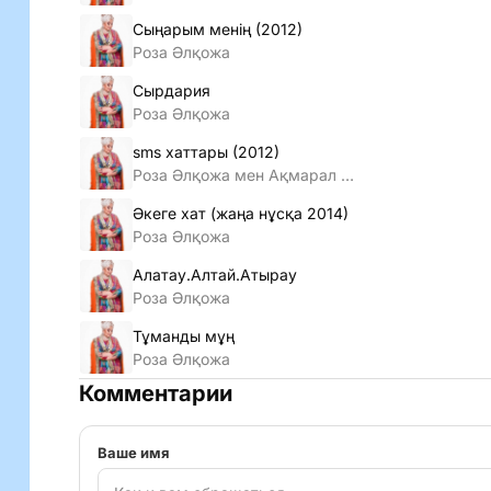
Сыңарым менiң (2012)
Роза Әлқожа
Сырдария
Роза Әлқожа
sms хаттары (2012)
Роза Әлқожа мен Ақмарал Леубаеваның
Әкеге хат (жаңа нұсқа 2014)
Роза Әлқожа
Алатау.Алтай.Атырау
Роза Әлқожа
Тұманды мұң
Роза Әлқожа
Комментарии
Ваше имя