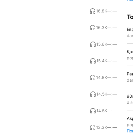
16.8K
—:—
Т
16.3K
—:—
Ев
da
15.6K
—:—
Қа
po
15.4K
—:—
Ра
14.8K
—:—
da
14.5K
—:—
90
dis
14.5K
—:—
As
po
13.3K
—:—
По