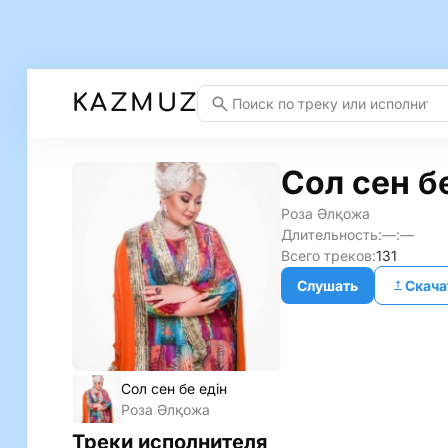
KAZMUZ
Сол сен б
Роза Әлқожа
Длительность:
—:—
Всего треков:
131
Слушать
Скача
Сол сен бе едiн
Роза Әлқожа
Треки исполнителя