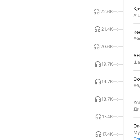
Қа
22.6K
—:—
A'
21.4K
—:—
Көң
Әй
20.6K
—:—
АН
Ша
19.7K
—:—
Әк
19.7K
—:—
Әб
18.7K
—:—
Ұс
Ди
17.4K
—:—
Ол
Му
17.4K
—:—
По