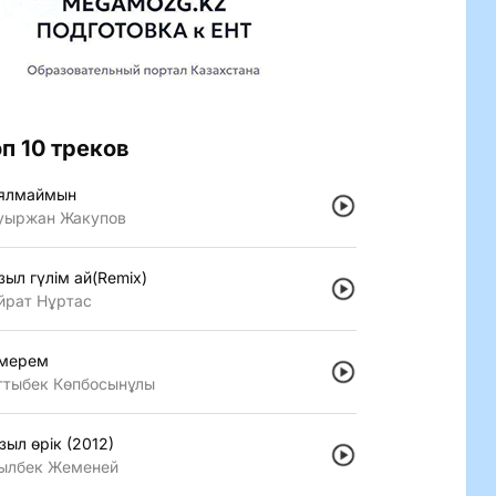
оп 10 треков
ялмаймын
уыржан Жакупов
зыл гүлiм ай(Remix)
йрат Нұртас
мерем
ттыбек Көпбосынұлы
зыл өрiк (2012)
ылбек Жеменей