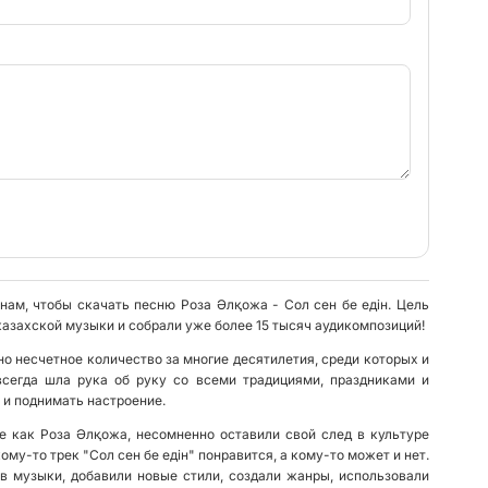
нам, чтобы скачать песню Роза Әлқожа - Сол сен бе едiн. Цель
казахской музыки и собрали уже более 15 тысяч аудикомпозиций!
о несчетное количество за многие десятилетия, среди которых и
всегда шла рука об руку со всеми традициями, праздниками и
 и поднимать настроение.
е как Роза Әлқожа, несомненно оставили свой след в культуре
ому-то трек "Сол сен бе едiн" понравится, а кому-то может и нет.
в музыки, добавили новые стили, создали жанры, использовали