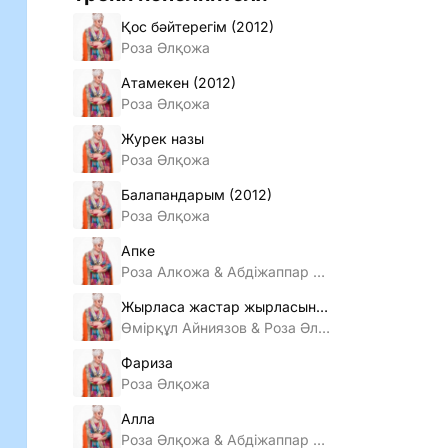
Қос бәйтерегiм (2012)
Роза Әлқожа
Атамекен (2012)
Роза Әлқожа
Журек назы
Роза Әлқожа
Балапандарым (2012)
Роза Әлқожа
Апке
Роза Алкожа & Абдiжаппар Алкожа
Жырласа жастар жырласын (2011)
Өмiрқұл Айниязов & Роза Әлқожа
Фариза
Роза Әлқожа
Алла
Роза Әлқожа & Абдiжаппар Алкожа