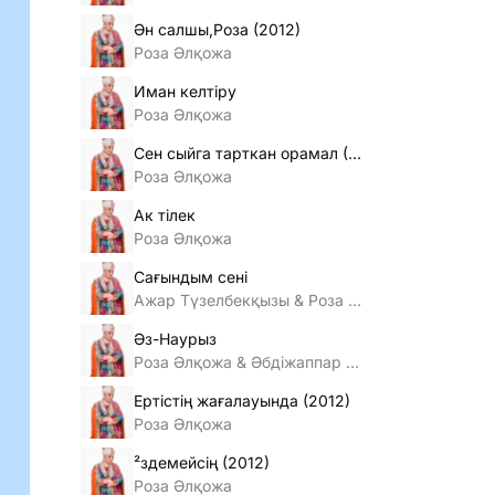
Ән салшы,Роза (2012)
Роза Әлқожа
Иман келтiру
Роза Әлқожа
Сен сыйга тарткан орамал (2012)
Роза Әлқожа
Ак тiлек
Роза Әлқожа
Сағындым сенi
Ажар Түзелбекқызы & Роза Әлқожа
Әз-Наурыз
Роза Әлқожа & Әбдiжаппар Әлқожа
Ертiстiң жағалауында (2012)
Роза Әлқожа
²здемейсiң (2012)
Роза Әлқожа