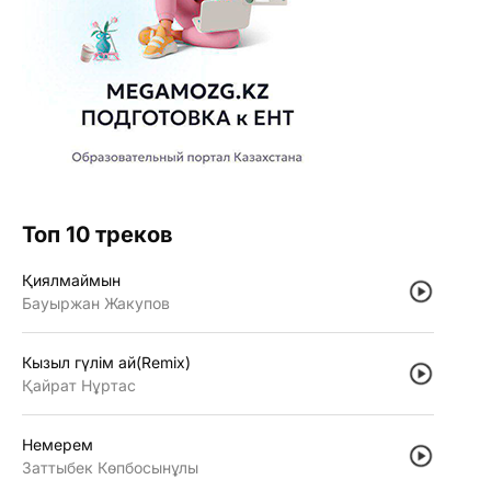
Топ 10 треков
Қиялмаймын
Бауыржан Жакупов
Кызыл гүлiм ай(Remix)
Қайрат Нұртас
Немерем
Заттыбек Көпбосынұлы