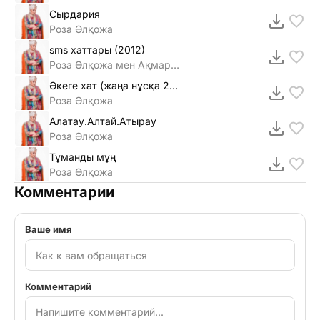
Сырдария
Роза Әлқожа
sms хаттары (2012)
Роза Әлқожа мен Ақмарал Леубаеваның
Әкеге хат (жаңа нұсқа 2014)
Роза Әлқожа
Алатау.Алтай.Атырау
Роза Әлқожа
Тұманды мұң
Роза Әлқожа
Комментарии
Ваше имя
Комментарий