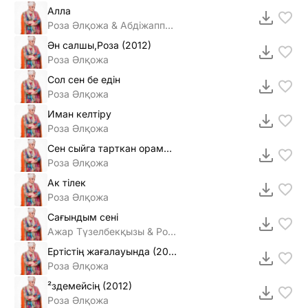
Алла
Роза Әлқожа & Абдiжаппар Алкожа
Ән салшы,Роза (2012)
Роза Әлқожа
Сол сен бе едiн
Роза Әлқожа
Иман келтiру
Роза Әлқожа
Сен сыйга тарткан орамал (2012)
Роза Әлқожа
Ак тiлек
Роза Әлқожа
Сағындым сенi
Ажар Түзелбекқызы & Роза Әлқожа
Ертiстiң жағалауында (2012)
Роза Әлқожа
²здемейсiң (2012)
Роза Әлқожа