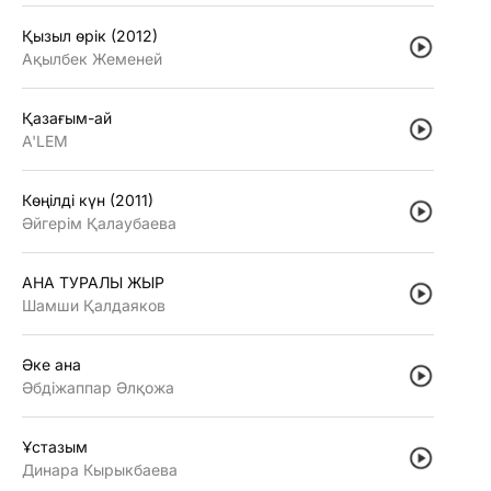
Қызыл өрiк (2012)
Ақылбек Жеменей
Қазағым-ай
A'LEM
Көңiлдi күн (2011)
Әйгерiм Қалаубаева
АНА ТУРАЛЫ ЖЫР
Шамши Қалдаяков
Әке ана
Әбдiжаппар Әлқожа
Ұстазым
Динара Кырыкбаева