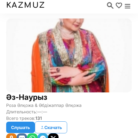
KAZMUZ
Әз-Наурыз
Роза Әлқожа & Әбдiжаппар Әлқожа
Длительность:
—:—
Всего треков:
131
Слушать
Скачать