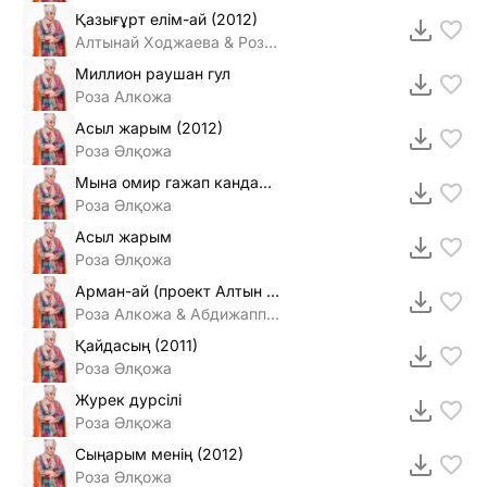
Қазығұрт елiм-ай (2012)
Алтынай Ходжаева & Роза Әлқожа
Миллион раушан гул
Роза Алкожа
Асыл жарым (2012)
Роза Әлқожа
Мына омир гажап кандай 2011
Роза Әлқожа
Асыл жарым
Роза Әлқожа
Арман-ай (проект Алтын таспа)
Роза Алкожа & Абдижаппар Алкожа
Қайдасың (2011)
Роза Әлқожа
Журек дурсiлi
Роза Әлқожа
Сыңарым менiң (2012)
Роза Әлқожа