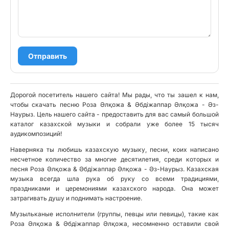
Отправить
Дорогой посетитель нашего сайта! Мы рады, что ты зашел к нам,
чтобы скачать песню Роза Әлқожа & Әбдiжаппар Әлқожа - Әз-
Наурыз. Цель нашего сайта - предоставить для вас самый большой
каталог казахской музыки и собрали уже более 15 тысяч
аудикомпозиций!
Наверняка ты любишь казахскую музыку, песни, коих написано
несчетное количество за многие десятилетия, среди которых и
песня Роза Әлқожа & Әбдiжаппар Әлқожа - Әз-Наурыз. Казахская
музыка всегда шла рука об руку со всеми традициями,
праздниками и церемониями казахского народа. Она может
затрагивать душу и поднимать настроение.
Музыльканые исполнители (группы, певцы или певицы), такие как
Роза Әлқожа & Әбдiжаппар Әлқожа, несомненно оставили свой