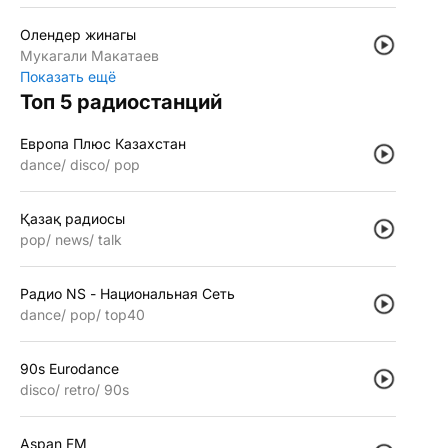
Олендер жинагы
Мукагали Макатаев
Показать ещё
Топ 5 радиостанций
Европа Плюс Казахстан
dance
disco
pop
Қазақ радиосы
pop
news
talk
Радио NS - Национальная Сеть
dance
pop
top40
90s Eurodance
disco
retro
90s
Aspan FM