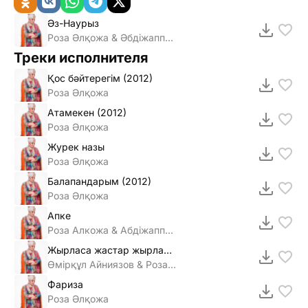
Әз-Наурыз
Роза Әлқожа & Әбдiжаппар Әлқожа
Треки исполнителя
Қос бәйтерегiм (2012)
Роза Әлқожа
Атамекен (2012)
Роза Әлқожа
Журек назы
Роза Әлқожа
Балапандарым (2012)
Роза Әлқожа
Апке
Роза Алкожа & Абдiжаппар Алкожа
Жырласа жастар жырласын (2011)
Өмiрқұл Айниязов & Роза Әлқожа
Фариза
Роза Әлқожа