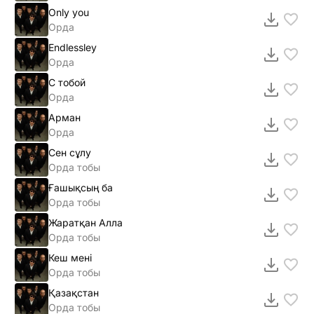
Only you
Орда
Endlessley
Орда
С тобой
Орда
Арман
Орда
Сен сұлу
Орда тобы
Ғашықсың ба
Орда тобы
Жаратқан Алла
Орда тобы
Кеш менi
Орда тобы
Қазақстан
Орда тобы