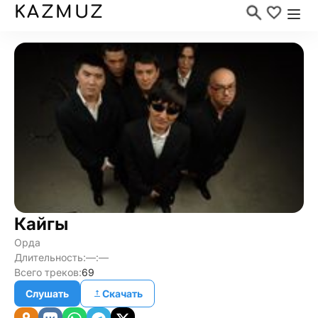
KAZMUZ
Кайгы
Орда
Длительность:
—:—
Всего треков:
69
Слушать
Скачать