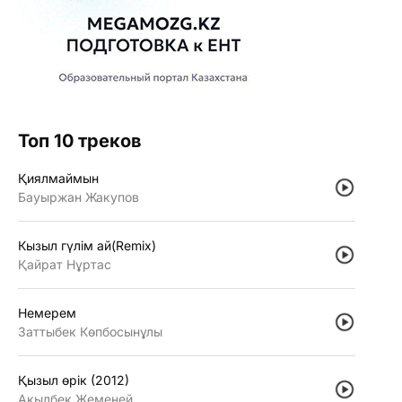
Топ 10 треков
Қиялмаймын
Бауыржан Жакупов
Кызыл гүлiм ай(Remix)
Қайрат Нұртас
Немерем
Заттыбек Көпбосынұлы
Қызыл өрiк (2012)
Ақылбек Жеменей