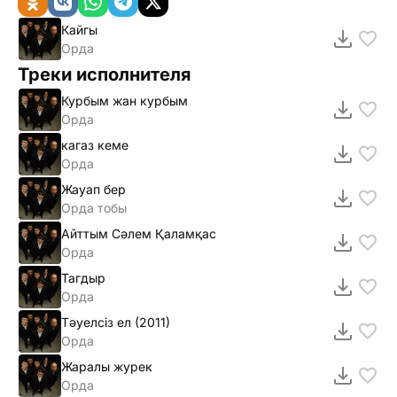
Кайгы
Орда
Треки исполнителя
Курбым жан курбым
Орда
кагаз кеме
Орда
Жауап бер
Орда тобы
Айттым Сәлем Қаламқас
Орда
Тагдыр
Орда
Тәуелсiз ел (2011)
Орда
Жаралы журек
Орда