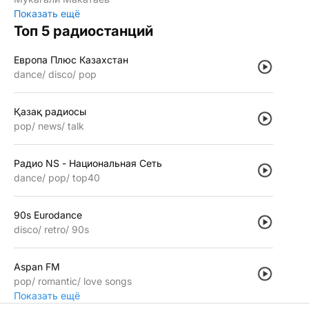
Показать ещё
Топ 5 радиостанций
Европа Плюс Казахстан
dance
disco
pop
Қазақ радиосы
pop
news
talk
Радио NS - Национальная Сеть
dance
pop
top40
90s Eurodance
disco
retro
90s
Aspan FM
pop
romantic
love songs
Показать ещё