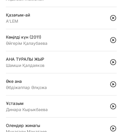
Қазағым-ай
A'LEM
Көңiлдi күн (2011)
Әйгерiм Қалаубаева
АНА ТУРАЛЫ ЖЫР
Шамши Қалдаяков
Әке ана
Әбдiжаппар Әлқожа
Ұстазым
Динара Кырыкбаева
Олендер жинагы
Мукагали Макатаев