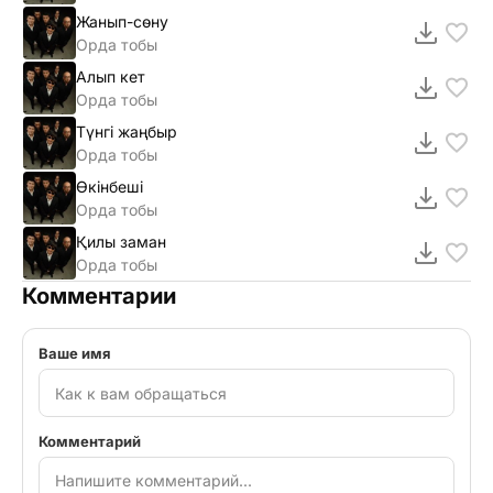
Жанып-сөну
Орда тобы
Алып кет
Орда тобы
Түнгі жаңбыр
Орда тобы
Өкінбеші
Орда тобы
Қилы заман
Орда тобы
Комментарии
Ваше имя
Комментарий