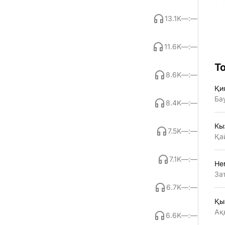
13.1K
—:—
11.6K
—:—
Т
8.6K
—:—
Қи
Ба
8.4K
—:—
Кы
7.5K
—:—
Қа
7.1K
—:—
Не
За
6.7K
—:—
Қы
Ақ
6.6K
—:—