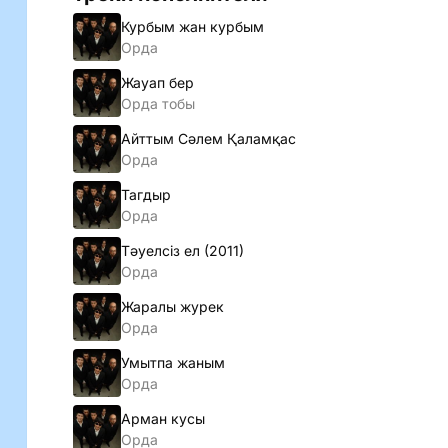
Курбым жан курбым
Орда
Жауап бер
Орда тобы
Айттым Сәлем Қаламқас
Орда
Тагдыр
Орда
Тәуелсiз ел (2011)
Орда
Жаралы журек
Орда
Умытпа жаным
Орда
Арман кусы
Орда