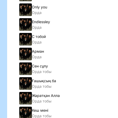
Only you
Орда
Endlessley
Орда
С тобой
Орда
Арман
Орда
Сен сұлу
Орда тобы
Ғашықсың ба
Орда тобы
Жаратқан Алла
Орда тобы
Кеш менi
Орда тобы