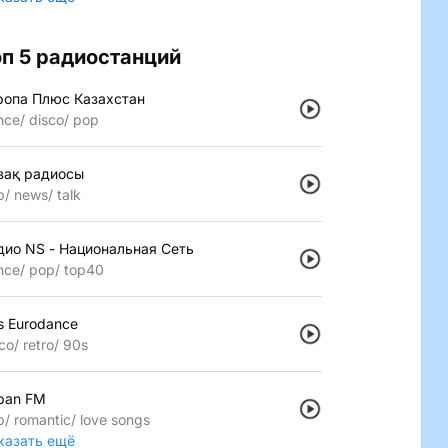
оп 5 радиостанций
ропа Плюс Казахстан
nce
disco
pop
зақ радиосы
p
news
talk
дио NS - Национальная Сеть
nce
pop
top40
s Eurodance
co
retro
90s
pan FM
p
romantic
love songs
казать ещё