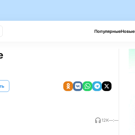
Популярные
Новые
е
ть
12K
—:—