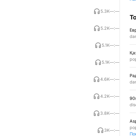
5.3K
—:—
Т
5.2K
—:—
Ев
da
5.1K
—:—
Қа
po
5.1K
—:—
Ра
4.6K
—:—
da
4.2K
—:—
90
dis
3.8K
—:—
As
po
3K
—:—
По