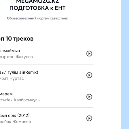
оп 10 треков
ялмаймын
уыржан Жакупов
зыл гүлiм ай(Remix)
йрат Нұртас
мерем
ттыбек Көпбосынұлы
зыл өрiк (2012)
ылбек Жеменей