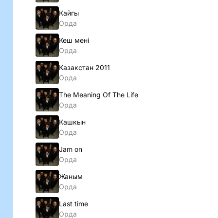
Кайгы
Орда
Кеш менi
Орда
Казакстан 2011
Орда
The Meaning Of The Life
Орда
Кашкын
Орда
Jam on
Орда
Жаным
Орда
Last time
Орда