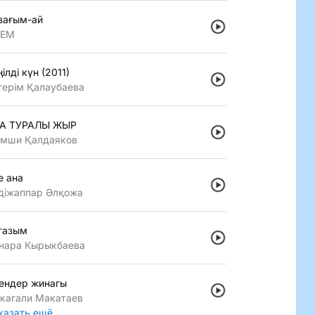
зағым-ай
LEM
iлдi күн (2011)
герiм Қалаубаева
А ТУРАЛЫ ЖЫР
мши Қалдаяков
е ана
дiжаппар Әлқожа
тазым
нара Кырыкбаева
ендер жинагы
кагали Макатаев
казать ещё