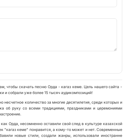
ам, чтобы скачать песню Орда - кагаз кеме. Цель нашего сайта -
и и собрали уже более 15 тысяч аудикомпозиций!
о несчетное количество за многие десятилетия, среди которых и
ука об руку со всеми традициями, праздниками и церемониями
настроение.
 как Орда, несомненно оставили свой след в культуре казахской
ек "кагаз кеме" понравится, а кому-то может и нет. Современные
бавили новые стили, создали жанры, использовали иностранне