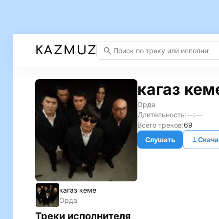
KAZMUZ
кагаз кем
Орда
Длительность:
—:—
Всего треков:
69
Слушать
Скача
кагаз кеме
Орда
Треки исполнителя