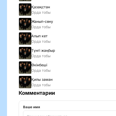
Қазақстан
Орда тобы
Жанып-сөну
Орда тобы
Алып кет
Орда тобы
Түнгі жаңбыр
Орда тобы
Өкінбеші
Орда тобы
Қилы заман
Орда тобы
Комментарии
Ваше имя