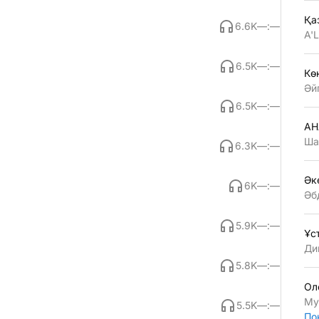
Қа
6.6K
—:—
A'
6.5K
—:—
Көң
Әй
6.5K
—:—
АН
Ша
6.3K
—:—
Әк
6K
—:—
Әб
5.9K
—:—
Ұс
Ди
5.8K
—:—
Ол
Му
5.5K
—:—
По