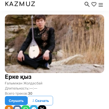
KAZMUZ
Ерке қыз
Ғалымжан Жолдасбай
Длительность:
—:—
Всего треков:
30
Слушать
Скачать