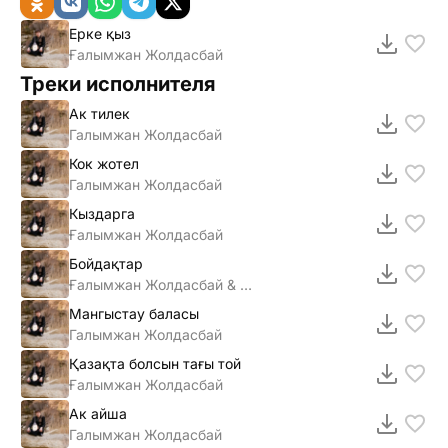
Ерке қыз
Ғалымжан Жолдасбай
Треки исполнителя
Ак тилек
Галымжан Жолдасбай
Кок жотел
Галымжан Жолдасбай
Кыздарга
Ғалымжан Жолдасбай
Бойдақтар
Ғалымжан Жолдасбай & Жақау
Мангыстау баласы
Галымжан Жолдасбай
Қазақта болсын тағы той
Ғалымжан Жолдасбай
Ак айша
Галымжан Жолдасбай