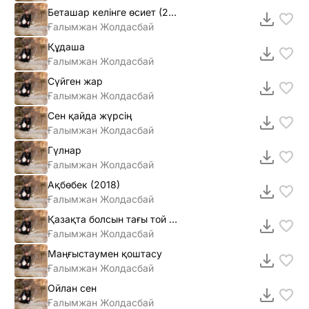
Беташар келінге өсиет (2016)
Ғалымжан Жолдасбай
Құдаша
Ғалымжан Жолдасбай
Сүйген жар
Ғалымжан Жолдасбай
Сен қайда жүрсің
Ғалымжан Жолдасбай
Гүлнар
Ғалымжан Жолдасбай
Ақбөбек (2018)
Ғалымжан Жолдасбай
Қазақта болсын тағы той (2015)
Ғалымжан Жолдасбай
Маңғыстаумен қоштасу
Ғалымжан Жолдасбай
Ойлан сен
Ғалымжан Жолдасбай