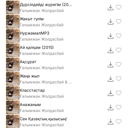
Дүрсілдейді жүрегім (2016)
Ғалымжан Жолдасбай
Жакыт гулiм
Галымжан Жолдасбай
НуржамалMP3
Галымжан Жолдасбай
Ай қалқам (2015)
Ғалымжан Жолдасбай
Ақсұрат
Ғалымжан Жолдасбай
Жаңа жыл
Ғалымжан Жолдасбай & Дегдар Жолдасбай
Класстастар
Ғалымжан Жолдасбай
Анажаным
Ғалымжан Жолдасбай
Сен Қазақтың қызысың!
Ғалымжан Жолдасбай