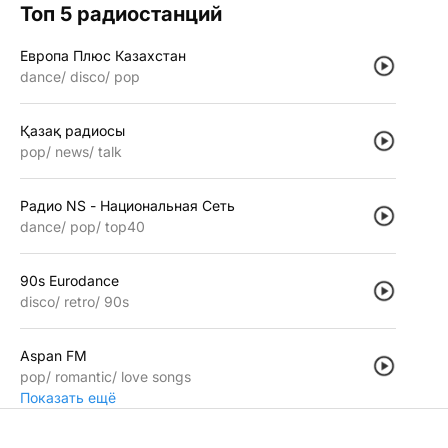
Топ 5 радиостанций
Европа Плюс Казахстан
dance
disco
pop
Қазақ радиосы
pop
news
talk
Радио NS - Национальная Сеть
dance
pop
top40
90s Eurodance
disco
retro
90s
Aspan FM
pop
romantic
love songs
Показать ещё