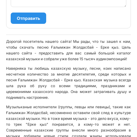
Отправить
Дорогой посетитель нашего сайта! Мы рады, что ты зашел к нам,
чтобы скачать песню Ғалымжан Жолдасбай - Ерке қыз. Цель
нашего сайта - предоставить для вас самый большой каталог
казахской музыки и собрали уже более 15 тысяч аудикомпозиций!
Наверняка ты любишь казахскую музыку, песни, коих написано
несчетное количество за многие десятилетия, среди которых и
песня Ғалымжан Жолдасбай - Ерке қыз. Казахская музыка всегда
шла рука об руку со всеми традициями, праздниками и
церемониями казахского народа. Она может затрагивать душу и
поднимать настроение.
Музыльканые исполнители (группы, певцы или певицы), такие как
Ғалымжан Жолдасбай, несомненно оставили свой след в культуре
казахской музыки. Но в тоже время музыка - это дело вкуса, кому-
то трек "Ерке қыз" понравится, а кому-то может и нет.
Современные казахские группы внесли много разнообразия в
музыки, добавили новые стили, создали жанры, использовали