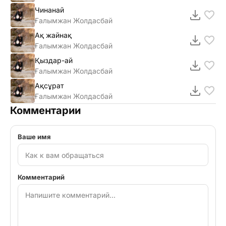
Чинанай
Ғалымжан Жолдасбай
Ақ жайнақ
Ғалымжан Жолдасбай
Қыздар-ай
Ғалымжан Жолдасбай
Ақсұрат
Ғалымжан Жолдасбай
Комментарии
Ваше имя
Комментарий