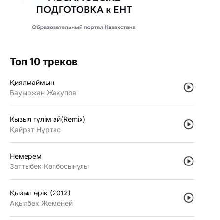
Топ 10 треков
Қиялмаймын
Бауыржан Жакупов
Кызыл гүлiм ай(Remix)
Қайрат Нұртас
Немерем
Заттыбек Көпбосынұлы
Қызыл өрiк (2012)
Ақылбек Жеменей