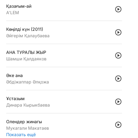
Қазағым-ай
A'LEM
Көңiлдi күн (2011)
Әйгерiм Қалаубаева
АНА ТУРАЛЫ ЖЫР
Шамши Қалдаяков
Әке ана
Әбдiжаппар Әлқожа
Ұстазым
Динара Кырыкбаева
Олендер жинагы
Мукагали Макатаев
Показать ещё