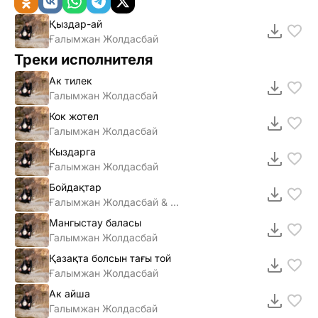
Қыздар-ай
Ғалымжан Жолдасбай
Треки исполнителя
Ак тилек
Галымжан Жолдасбай
Кок жотел
Галымжан Жолдасбай
Кыздарга
Ғалымжан Жолдасбай
Бойдақтар
Ғалымжан Жолдасбай & Жақау
Мангыстау баласы
Галымжан Жолдасбай
Қазақта болсын тағы той
Ғалымжан Жолдасбай
Ак айша
Галымжан Жолдасбай