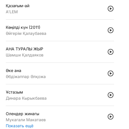
Қазағым-ай
A'LEM
Көңiлдi күн (2011)
Әйгерiм Қалаубаева
АНА ТУРАЛЫ ЖЫР
Шамши Қалдаяков
Әке ана
Әбдiжаппар Әлқожа
Ұстазым
Динара Кырыкбаева
Олендер жинагы
Мукагали Макатаев
Показать ещё