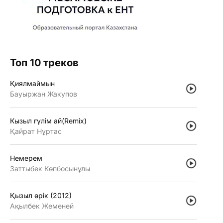
Топ 10 треков
Қиялмаймын
Бауыржан Жакупов
Кызыл гүлiм ай(Remix)
Қайрат Нұртас
Немерем
Заттыбек Көпбосынұлы
Қызыл өрiк (2012)
Ақылбек Жеменей