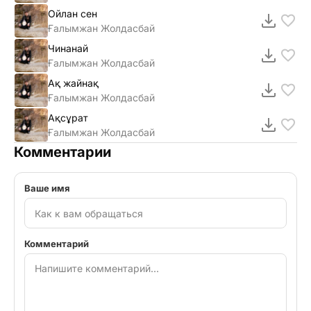
Ойлан сен
Ғалымжан Жолдасбай
Чинанай
Ғалымжан Жолдасбай
Ақ жайнақ
Ғалымжан Жолдасбай
Ақсұрат
Ғалымжан Жолдасбай
Комментарии
Ваше имя
Комментарий