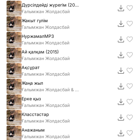
Дүрсілдейді жүрегім (2016)
Ғалымжан Жолдасбай
Жакыт гулiм
Галымжан Жолдасбай
НуржамалMP3
Галымжан Жолдасбай
Ай қалқам (2015)
Ғалымжан Жолдасбай
Ақсұрат
Ғалымжан Жолдасбай
Жаңа жыл
Ғалымжан Жолдасбай & Дегдар Жолдасбай
Ерке қыз
Ғалымжан Жолдасбай
Класстастар
Ғалымжан Жолдасбай
Анажаным
Ғалымжан Жолдасбай