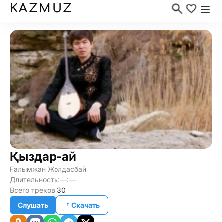
KAZMUZ
Қыздар-ай
Ғалымжан Жолдасбай
Длительность:
—:—
Всего треков:
30
Слушать
Скачать