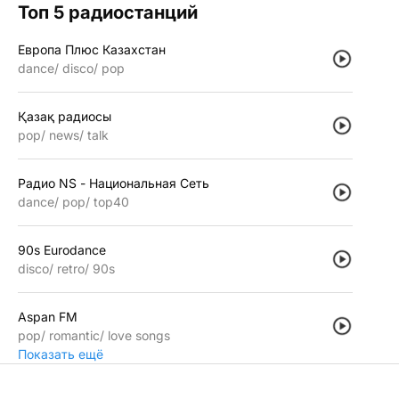
Топ 5 радиостанций
Европа Плюс Казахстан
dance
disco
pop
Қазақ радиосы
pop
news
talk
Радио NS - Национальная Сеть
dance
pop
top40
90s Eurodance
disco
retro
90s
Aspan FM
pop
romantic
love songs
Показать ещё