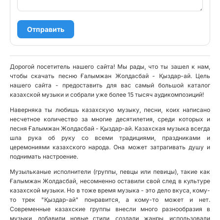
Отправить
Дорогой посетитель нашего сайта! Мы рады, что ты зашел к нам,
чтобы скачать песню Ғалымжан Жолдасбай - Қыздар-ай. Цель
нашего сайта - предоставить для вас самый большой каталог
казахской музыки и собрали уже более 15 тысяч аудикомпозиций!
Наверняка ты любишь казахскую музыку, песни, коих написано
несчетное количество за многие десятилетия, среди которых и
песня Ғалымжан Жолдасбай - Қыздар-ай. Казахская музыка всегда
шла рука об руку со всеми традициями, праздниками и
церемониями казахского народа. Она может затрагивать душу и
поднимать настроение.
Музыльканые исполнители (группы, певцы или певицы), такие как
Ғалымжан Жолдасбай, несомненно оставили свой след в культуре
казахской музыки. Но в тоже время музыка - это дело вкуса, кому-
то трек "Қыздар-ай" понравится, а кому-то может и нет.
Современные казахские группы внесли много разнообразия в
музыки, добавили новые стили, создали жанры, использовали