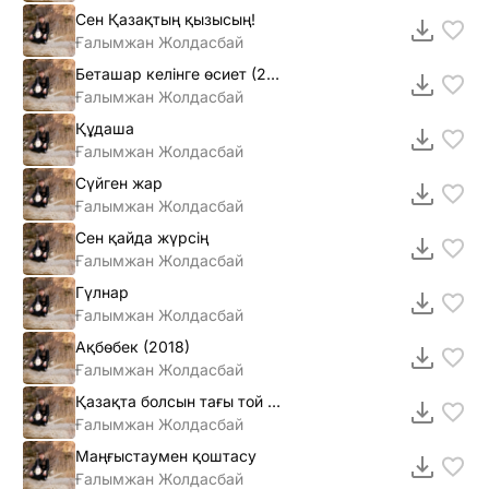
Сен Қазақтың қызысың!
Ғалымжан Жолдасбай
Беташар келінге өсиет (2016)
Ғалымжан Жолдасбай
Құдаша
Ғалымжан Жолдасбай
Сүйген жар
Ғалымжан Жолдасбай
Сен қайда жүрсің
Ғалымжан Жолдасбай
Гүлнар
Ғалымжан Жолдасбай
Ақбөбек (2018)
Ғалымжан Жолдасбай
Қазақта болсын тағы той (2015)
Ғалымжан Жолдасбай
Маңғыстаумен қоштасу
Ғалымжан Жолдасбай