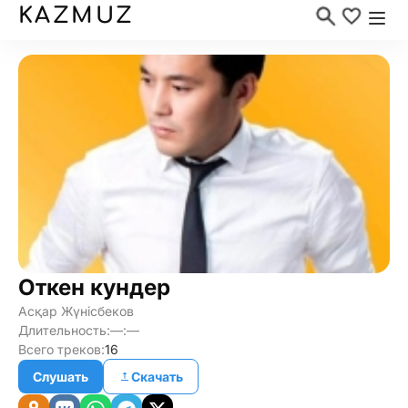
KAZMUZ
Откен кундер
Асқар Жүнiсбеков
Длительность:
—:—
Всего треков:
16
Слушать
Скачать