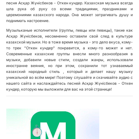
песня Асқар Жүнiсбеков - Откен кундер. Казахская музыка всегда
шла рука об руку со всеми традициями, праздниками и
церемониями казахского народа. Она может затрагивать душу и
поднимать настроение.
Музыльканые исполнители (группы, певцы или певицы), такие как
Асқар Жүнiсбеков, несомненно оставили свой след в культуре
казахской музыки. Но в тоже время музыка - это дело вкуса, кому-
то трек "Откен кундер" понравится, а кому-то может и нет.
Современные казахские группы внесли много разнообразия в
музыки, добавили новые стили, создали жанры, использовали
иностранне веяния, но при этом, сохранили тот узнаваемый
казахский народный стиль , который и делает нашу музыку
уникальной во всём мире! Поэтому слушайте и скачивайте аудио с
нашего сайта и наслаждайтесь песней Асқар Жүнiсбеков - Откен
кундер, которую мы выложили для вас на этой странице!