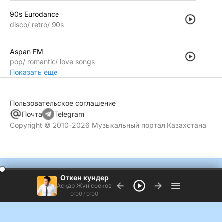
90s Eurodance
disco
retro
90s
Aspan FM
pop
romantic
love songs
Показать ещё
Пользовательское соглашение
Почта
Telegram
Copyright © 2010-2026 Музыкальный портал Казахстана
Откен кундер
Асқар Жүнiсбеков
0:00
/
0:00