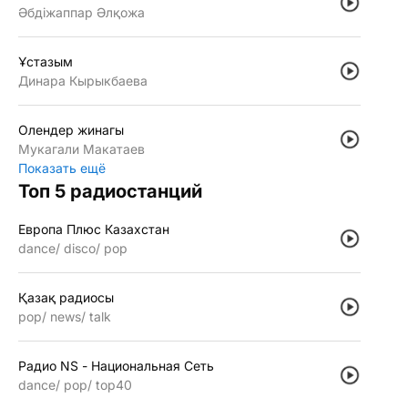
Әбдiжаппар Әлқожа
Ұстазым
Динара Кырыкбаева
Олендер жинагы
Мукагали Макатаев
Показать ещё
Топ 5 радиостанций
Европа Плюс Казахстан
dance
disco
pop
Қазақ радиосы
pop
news
talk
Радио NS - Национальная Сеть
dance
pop
top40