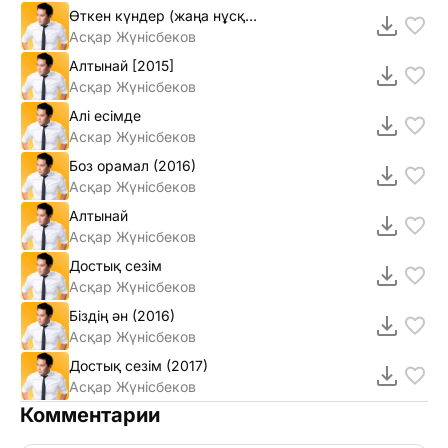
Өткен күндер (жаңа нұсқа)
Асқар Жүнiсбеков
Алтынай [2015]
Асқар Жүнiсбеков
Алi есiмде
Аскар Жунiсбеков
Боз орамал (2016)
Асқар Жүнісбеков
Алтынай
Асқар Жүнісбеков
Достық сезім
Асқар Жүнісбеков
Біздің ән (2016)
Асқар Жүнісбеков
Достық сезім (2017)
Асқар Жүнiсбеков
Комментарии