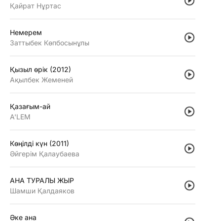
Қайрат Нұртас
Немерем
Заттыбек Көпбосынұлы
Қызыл өрiк (2012)
Ақылбек Жеменей
Қазағым-ай
A'LEM
Көңiлдi күн (2011)
Әйгерiм Қалаубаева
АНА ТУРАЛЫ ЖЫР
Шамши Қалдаяков
Әке ана