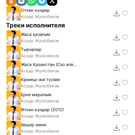
Откен кундер
Асқар Жүнiсбеков
Треки исполнителя
Жаса қазағым
Асқар Жүнiсбеков
Тырналар
Асқар Жүнiсбеков
Жаса Қазакстан (Cаз әлемi)
Асқар Жүнiсбеков
Кiрмешi жиi түсiме
Асқар Жүнiсбеков
Ерке маралым
Асқар Жүнiсбеков
Өткен күндер (2012)
Асқар Жүнiсбеков
Кешир мени
Асқар Жүнiсбеков