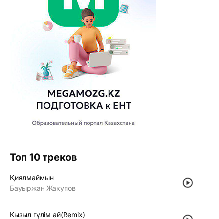
Топ 10 треков
Қиялмаймын
Бауыржан Жакупов
Кызыл гүлiм ай(Remix)