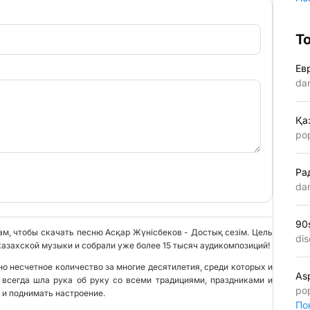
Т
Ев
da
Қа
po
Ра
da
90
ам, чтобы скачать песню Асқар Жүнісбеков - Достық сезім. Цель
dis
казахской музыки и собрали уже более 15 тысяч аудикомпозиций!
о несчетное количество за многие десятилетия, среди которых и
As
 всегда шла рука об руку со всеми традициями, праздниками и
po
 и поднимать настроение.
По