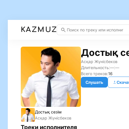
KAZMUZ
Достық с
Асқар Жүнісбеков
Длительность:
—:—
Всего треков:
16
Слушать
Скача
Достық сезім
Асқар Жүнісбеков
Треки исполнителя