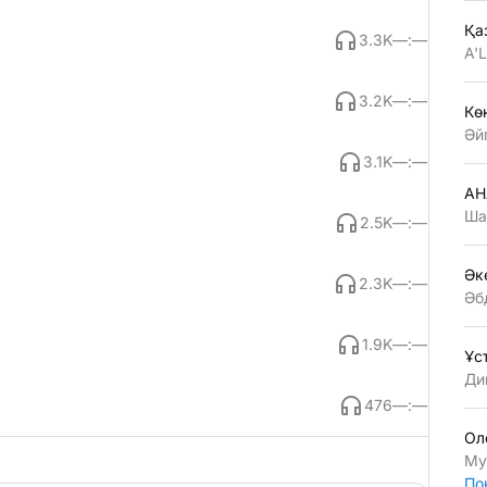
Қа
3.3K
—:—
A'
3.2K
—:—
Көң
Әй
3.1K
—:—
АН
Ша
2.5K
—:—
Әк
2.3K
—:—
Әб
1.9K
—:—
Ұс
Ди
476
—:—
Ол
Му
По