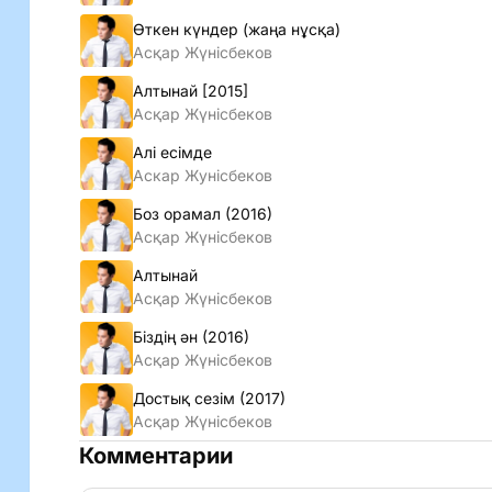
Өткен күндер (жаңа нұсқа)
Асқар Жүнiсбеков
Алтынай [2015]
Асқар Жүнiсбеков
Алi есiмде
Аскар Жунiсбеков
Боз орамал (2016)
Асқар Жүнісбеков
Алтынай
Асқар Жүнісбеков
Біздің ән (2016)
Асқар Жүнісбеков
Достық сезім (2017)
Асқар Жүнiсбеков
Комментарии