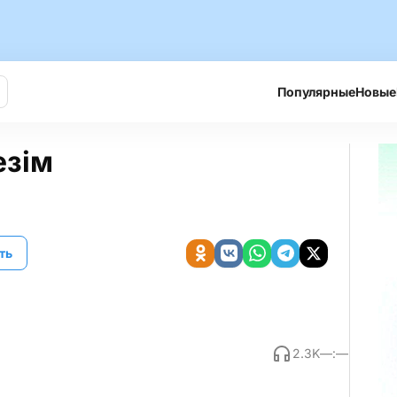
Популярные
Новые
езім
ть
2.3K
—:—