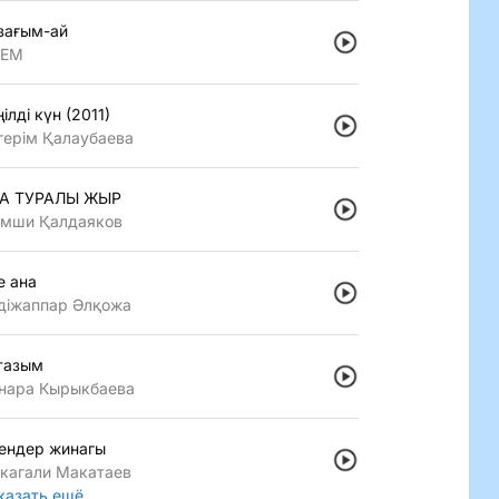
зағым-ай
LEM
iлдi күн (2011)
герiм Қалаубаева
А ТУРАЛЫ ЖЫР
мши Қалдаяков
е ана
дiжаппар Әлқожа
тазым
нара Кырыкбаева
ендер жинагы
кагали Макатаев
казать ещё