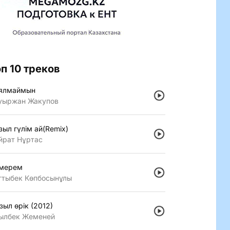
оп 10 треков
ялмаймын
уыржан Жакупов
зыл гүлiм ай(Remix)
йрат Нұртас
мерем
ттыбек Көпбосынұлы
зыл өрiк (2012)
ылбек Жеменей