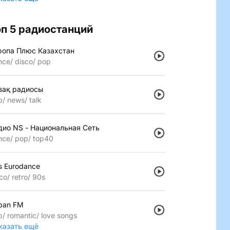
оп 5 радиостанций
ропа Плюс Казахстан
nce
disco
pop
зақ радиосы
p
news
talk
дио NS - Национальная Сеть
nce
pop
top40
s Eurodance
co
retro
90s
pan FM
p
romantic
love songs
казать ещё