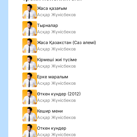
Жаса қазағым
Асқар Жүнiсбеков
Тырналар
Асқар Жүнiсбеков
Жаса Қазакстан (Cаз әлемi)
Асқар Жүнiсбеков
Кiрмешi жиi түсiме
Асқар Жүнiсбеков
Ерке маралым
Асқар Жүнiсбеков
Өткен күндер (2012)
Асқар Жүнiсбеков
Кешир мени
Асқар Жүнiсбеков
Откен кундер
Асқар Жүнiсбеков