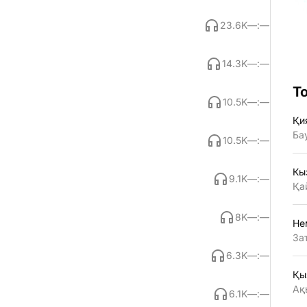
23.6K
—:—
14.3K
—:—
Т
10.5K
—:—
Қи
Ба
10.5K
—:—
Кы
9.1K
—:—
Қа
8K
—:—
Не
За
6.3K
—:—
Қы
Ақ
6.1K
—:—