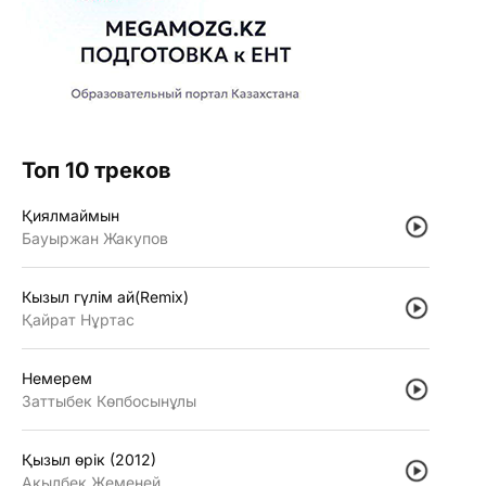
Топ 10 треков
Қиялмаймын
Бауыржан Жакупов
Кызыл гүлiм ай(Remix)
Қайрат Нұртас
Немерем
Заттыбек Көпбосынұлы
Қызыл өрiк (2012)
Ақылбек Жеменей