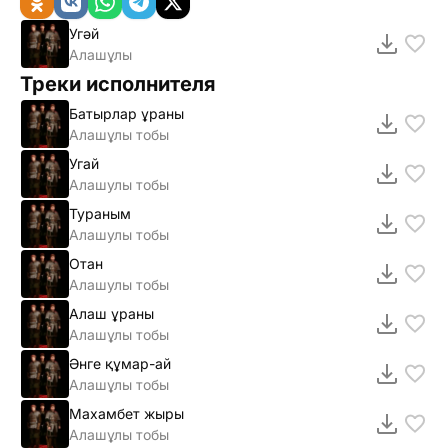
Угәй
Алашұлы
Треки исполнителя
Батырлар ұраны
Алашұлы тобы
Угай
Алашулы тобы
Тураным
Алашулы тобы
Отан
Алашулы тобы
Алаш ұраны
Алашұлы тобы
Әнге құмар-ай
Алашұлы тобы
Махамбет жыры
Алашұлы тобы