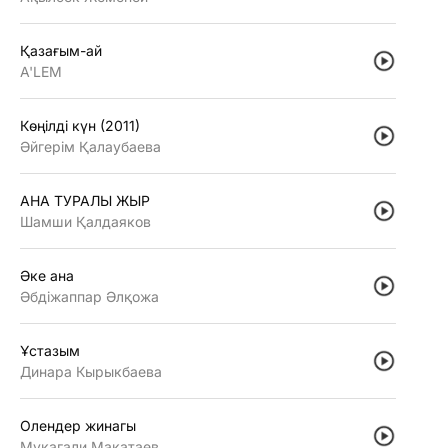
Қазағым-ай
A'LEM
Көңiлдi күн (2011)
Әйгерiм Қалаубаева
АНА ТУРАЛЫ ЖЫР
Шамши Қалдаяков
Әке ана
Әбдiжаппар Әлқожа
Ұстазым
Динара Кырыкбаева
Олендер жинагы
Мукагали Макатаев