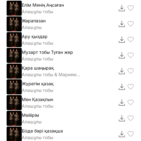
Елім Менің Аңсаған
Алашұлы тобы
Жарапазан
Алашұлы
Ару қыздар
Алашұлы тобы
Музарт тобы Туған жер
Алашұлы тобы
Қара шаңырақ
Алашұлы тобы & Мариям Думанова
Жүрегім қазақ
Алашұлы тобы
Мен Қазақпын
Алашұлы тобы
Мейірім
Алашұлы
Бізде бәрі қазақша
Алашұлы тобы