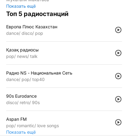
Показать ещё
Топ 5 радиостанций
Европа Плюс Казахстан
dance
disco
pop
Қазақ радиосы
pop
news
talk
Радио NS - Национальная Сеть
dance
pop
top40
90s Eurodance
disco
retro
90s
Aspan FM
pop
romantic
love songs
Показать ещё