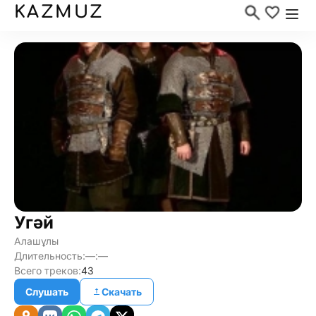
KAZMUZ
Угәй
Алашұлы
Длительность:
—:—
Всего треков:
43
Слушать
Скачать