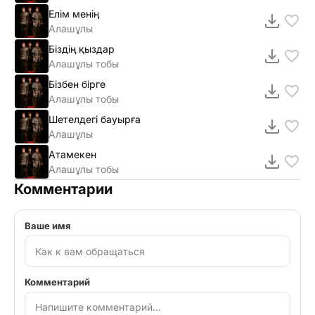
Елім менің
Алашұлы
Біздің қыздар
Алашұлы тобы
Бізбен бірге
Алашұлы тобы
Шетелдегі бауырға
Алашұлы
Атамекен
Алашұлы тобы
Комментарии
Ваше имя
Комментарий