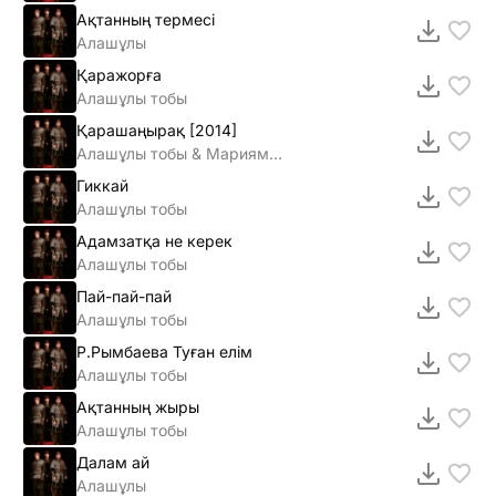
Ақтанның термесі
Алашұлы
Қаражорға
Алашұлы тобы
Қарашаңырақ [2014]
Алашұлы тобы & Мариям Думанова
Гиккай
Алашұлы тобы
Адамзатқа не керек
Алашұлы тобы
Пай-пай-пай
Алашұлы тобы
Р.Рымбаева Туған елім
Алашұлы тобы
Ақтанның жыры
Алашұлы тобы
Далам ай
Алашұлы