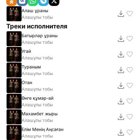
Алаш ұраны
Алашұлы тобы
Треки исполнителя
Батырлар ұраны
Алашұлы тобы
Угай
Алашулы тобы
Тураным
Алашулы тобы
Отан
Алашулы тобы
Әнге құмар-ай
Алашұлы тобы
Махамбет жыры
Алашұлы тобы
Елім Менің Аңсаған
Алашұлы тобы