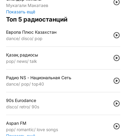
Мукагали Макатаев
Показать ещё
Топ 5 радиостанций
Европа Плюс Казахстан
dance
disco
pop
Қазақ радиосы
pop
news
talk
Радио NS - Национальная Сеть
dance
pop
top40
90s Eurodance
disco
retro
90s
Aspan FM
pop
romantic
love songs
Показать ещё