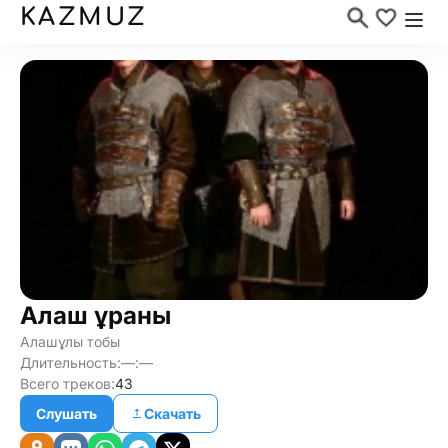
KAZMUZ
Алаш ұраны
Алашұлы тобы
Длительность:
—:—
Всего треков:
43
Слушать
Скачать