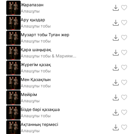
Жарапазан
Алашұлы
Ару қыздар
Алашұлы тобы
Музарт тобы Туған жер
Алашұлы тобы
Қара шаңырақ
Алашұлы тобы & Мариям Думанова
Жүрегім қазақ
Алашұлы тобы
Мен Қазақпын
Алашұлы тобы
Мейірім
Алашұлы
Бізде бәрі қазақша
Алашұлы тобы
Ақтанның термесі
Алашұлы