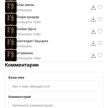
Елім менің
Алашұлы
Біздің қыздар
Алашұлы тобы
Бізбен бірге
Алашұлы тобы
Шетелдегі бауырға
Алашұлы
Атамекен
Алашұлы тобы
Комментарии
Ваше имя
Комментарий