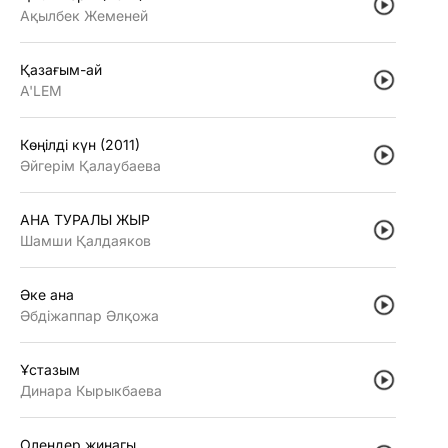
Ақылбек Жеменей
Қазағым-ай
A'LEM
Көңiлдi күн (2011)
Әйгерiм Қалаубаева
АНА ТУРАЛЫ ЖЫР
Шамши Қалдаяков
Әке ана
Әбдiжаппар Әлқожа
Ұстазым
Динара Кырыкбаева
Олендер жинагы