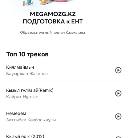
Топ 10 треков
Қиялмаймын
Бауыржан Жакупов
Кызыл гүлiм ай(Remix)
Қайрат Нұртас
Немерем
Заттыбек Көпбосынұлы
Қызыл өрiк (2012)