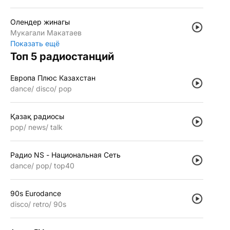
Олендер жинагы
Мукагали Макатаев
Показать ещё
Топ 5 радиостанций
Европа Плюс Казахстан
dance
disco
pop
Қазақ радиосы
pop
news
talk
Радио NS - Национальная Сеть
dance
pop
top40
90s Eurodance
disco
retro
90s