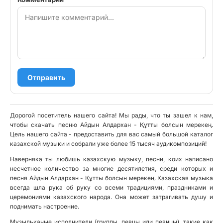
Отправить
Дорогой посетитель нашего сайта! Мы рады, что ты зашел к нам,
чтобы скачать песню Айдын Алдархан - Құтты болсын мерекең.
Цель нашего сайта - предоставить для вас самый большой каталог
казахской музыки и собрали уже более 15 тысяч аудикомпозиций!
Наверняка ты любишь казахскую музыку, песни, коих написано
несчетное количество за многие десятилетия, среди которых и
песня Айдын Алдархан - Құтты болсын мерекең. Казахская музыка
всегда шла рука об руку со всеми традициями, праздниками и
церемониями казахского народа. Она может затрагивать душу и
поднимать настроение.
Музыльканые исполнители (группы, певцы или певицы), такие как