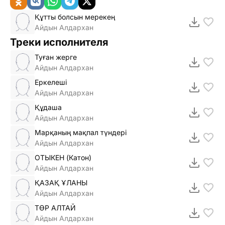
Құтты болсын мерекең
Айдын Алдархан
Треки исполнителя
Туған жерге
Айдын Алдархан
Еркелеші
Айдын Алдархан
Құдаша
Айдын Алдархан
Марқаның мақпал түндері
Айдын Алдархан
ОТЫКЕН (Катон)
Айдын Алдархан
ҚАЗАҚ ҰЛАНЫ
Айдын Алдархан
ТӨР АЛТАЙ
Айдын Алдархан