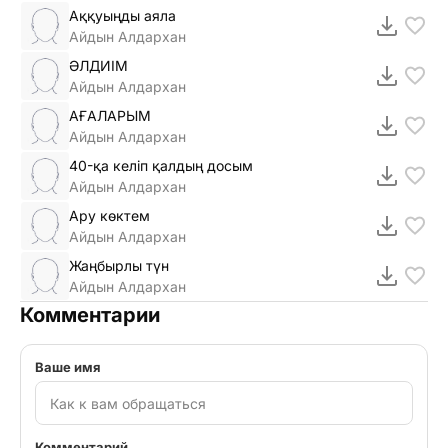
Аққуыңды аяла
Айдын Алдархан
ӘЛДИІМ
Айдын Алдархан
АҒАЛАРЫМ
Айдын Алдархан
40-қа келіп қалдың досым
Айдын Алдархан
Ару көктем
Айдын Алдархан
Жаңбырлы түн
Айдын Алдархан
Комментарии
Ваше имя
Комментарий