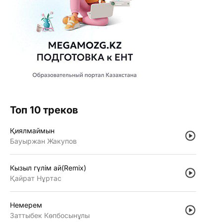
Топ 10 треков
Қиялмаймын
Бауыржан Жакупов
Кызыл гүлiм ай(Remix)
Қайрат Нұртас
Немерем
Заттыбек Көпбосынұлы