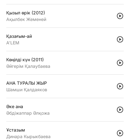
Қызыл өрiк (2012)
Ақылбек Жеменей
Қазағым-ай
A'LEM
Көңiлдi күн (2011)
Әйгерiм Қалаубаева
АНА ТУРАЛЫ ЖЫР
Шамши Қалдаяков
Әке ана
Әбдiжаппар Әлқожа
Ұстазым
Динара Кырыкбаева