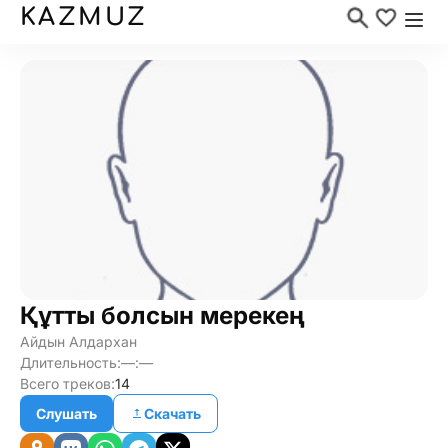
KAZMUZ
Құтты болсын мерекең
Айдын Алдархан
Длительность:
—:—
Всего треков:
14
Слушать
Скачать