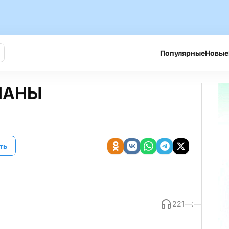
Популярные
Новые
ЛАНЫ
ть
221
—:—