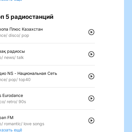
оп 5 радиостанций
ропа Плюс Казахстан
nce
disco
pop
зақ радиосы
p
news
talk
дио NS - Национальная Сеть
nce
pop
top40
s Eurodance
co
retro
90s
pan FM
p
romantic
love songs
казать ещё