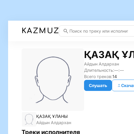
KAZMUZ
ҚАЗАҚ Ұ
Айдын Алдархан
Длительность:
—:—
Всего треков:
14
Слушать
Скача
ҚАЗАҚ ҰЛАНЫ
Айдын Алдархан
Треки исполнителя