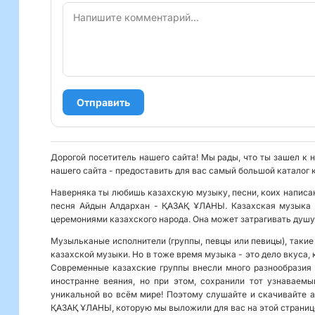
Отправить
Дорогой посетитель нашего сайта! Мы рады, что ты зашел к
нашего сайта - предоставить для вас самый большой каталог 
Наверняка ты любишь казахскую музыку, песни, коих написан
песня Айдын Алдархан - ҚАЗАҚ ҰЛАНЫ. Казахская музыка в
церемониями казахского народа. Она может затрагивать душу
Музыльканые исполнители (группы, певцы или певицы), такие
казахской музыки. Но в тоже время музыка - это дело вкуса,
Современные казахские группы внесли много разнообразия 
иностранне веяния, но при этом, сохранили тот узнаваем
уникальной во всём мире! Поэтому слушайте и скачивайте а
ҚАЗАҚ ҰЛАНЫ, которую мы выложили для вас на этой страниц