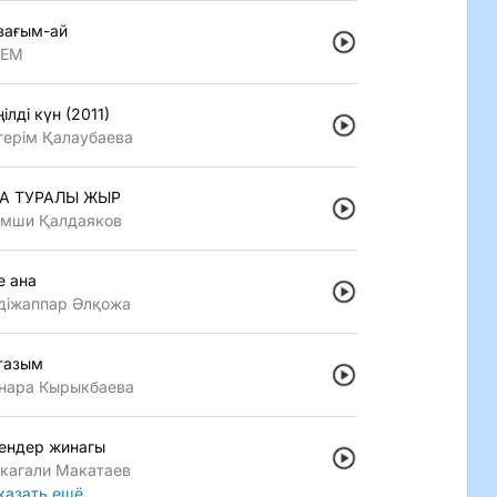
зағым-ай
LEM
iлдi күн (2011)
герiм Қалаубаева
А ТУРАЛЫ ЖЫР
мши Қалдаяков
е ана
дiжаппар Әлқожа
тазым
нара Кырыкбаева
ендер жинагы
кагали Макатаев
казать ещё