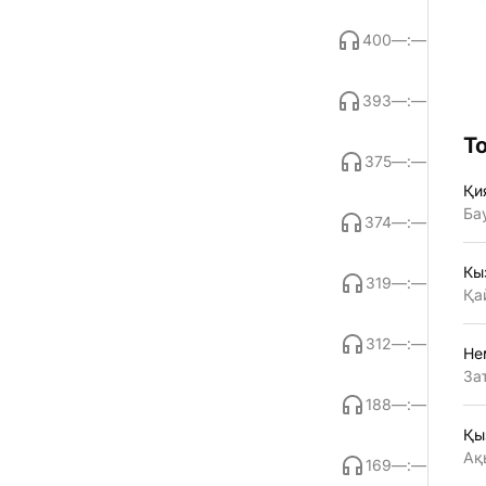
400
—:—
393
—:—
Т
375
—:—
Қи
Ба
374
—:—
Кы
319
—:—
Қа
312
—:—
Не
За
188
—:—
Қы
Ақ
169
—:—