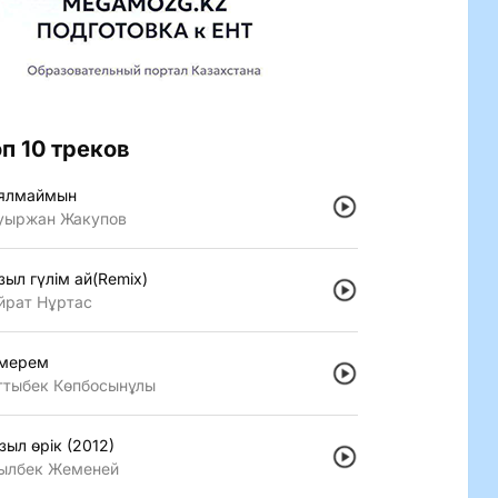
оп 10 треков
ялмаймын
уыржан Жакупов
зыл гүлiм ай(Remix)
йрат Нұртас
мерем
ттыбек Көпбосынұлы
зыл өрiк (2012)
ылбек Жеменей