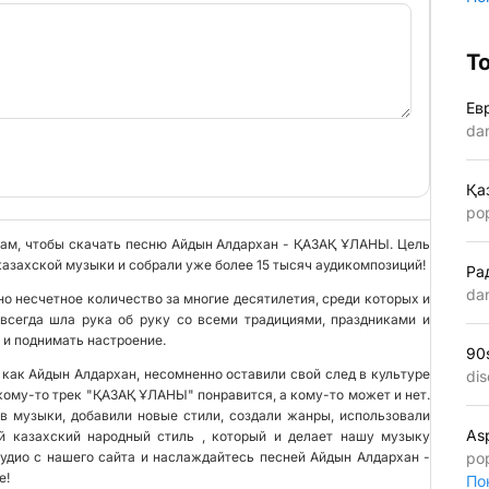
Т
Ев
da
Қа
po
 нам, чтобы скачать песню Айдын Алдархан - ҚАЗАҚ ҰЛАНЫ. Цель
казахской музыки и собрали уже более 15 тысяч аудикомпозиций!
Ра
da
о несчетное количество за многие десятилетия, среди которых и
сегда шла рука об руку со всеми традициями, праздниками и
 и поднимать настроение.
90
 как Айдын Алдархан, несомненно оставили свой след в культуре
dis
 кому-то трек "ҚАЗАҚ ҰЛАНЫ" понравится, а кому-то может и нет.
в музыки, добавили новые стили, создали жанры, использовали
As
ый казахский народный стиль , который и делает нашу музыку
удио с нашего сайта и наслаждайтесь песней Айдын Алдархан -
po
е!
По