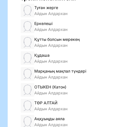
Туған жерге
Айдын Алдархан
Еркелеші
Айдын Алдархан
Құтты болсын мерекең
Айдын Алдархан
Құдаша
Айдын Алдархан
Марқаның мақпал түндері
Айдын Алдархан
ОТЫКЕН (Катон)
Айдын Алдархан
ТӨР АЛТАЙ
Айдын Алдархан
Аққуыңды аяла
Айдын Алдархан