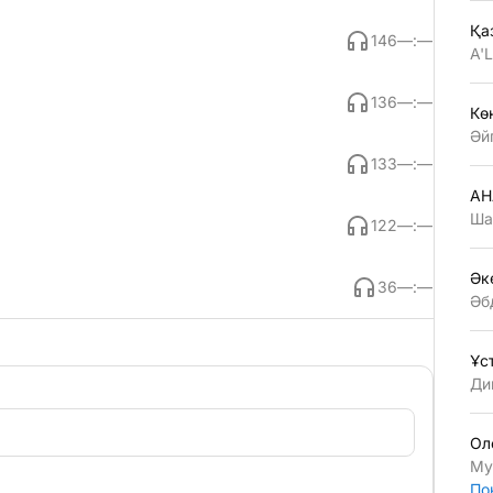
Қа
146
—:—
A'
136
—:—
Көң
Әй
133
—:—
АН
Ша
122
—:—
Әк
36
—:—
Әб
Ұс
Ди
Ол
Му
По