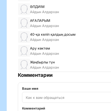
ӘЛДИІМ
Айдын Алдархан
АҒАЛАРЫМ
Айдын Алдархан
40-қа келіп қалдың досым
Айдын Алдархан
Ару көктем
Айдын Алдархан
Жаңбырлы түн
Айдын Алдархан
Комментарии
Ваше имя
Комментарий