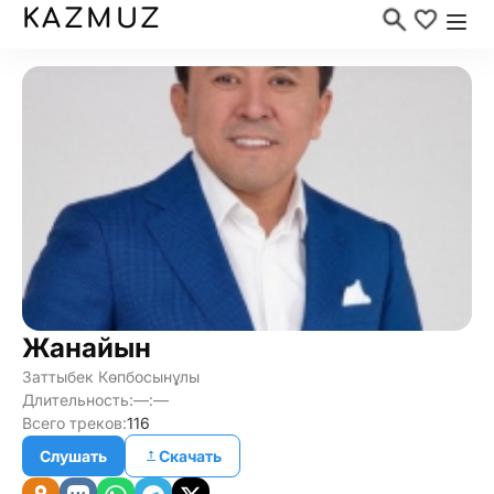
KAZMUZ
Жанайын
Заттыбек Көпбосынұлы
Длительность:
—:—
Всего треков:
116
Слушать
Скачать