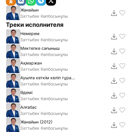
Жанайын
Заттыбек Көпбосынұлы
Треки исполнителя
Немерем
Заттыбек Көпбосынұлы
Мектепке сағыныш
Заттыбек Көпбосынұлы
Ақмаржан
Заттыбек Көпбосынұлы
Ауылға кеткiм келiп тұрады 2012
Заттыбек Көпбосынұлы
Әдемi
Заттыбек Көпбосынұлы
Алғабас
Заттыбек Көпбосынұлы
Жанайын (2012)
Заттыбек Көпбосынұлы