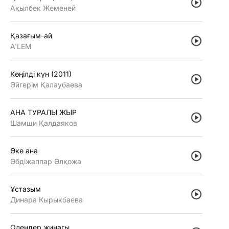
Ақылбек Жеменей
Қазағым-ай
A'LEM
Көңiлдi күн (2011)
Әйгерiм Қалаубаева
АНА ТУРАЛЫ ЖЫР
Шамши Қалдаяков
Әке ана
Әбдiжаппар Әлқожа
Ұстазым
Динара Кырыкбаева
Олендер жинагы