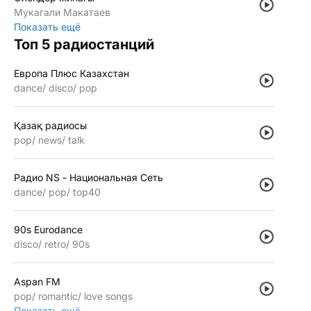
Мукагали Макатаев
Показать ещё
Топ 5 радиостанций
Европа Плюс Казахстан
dance
disco
pop
Қазақ радиосы
pop
news
talk
Радио NS - Национальная Сеть
dance
pop
top40
90s Eurodance
disco
retro
90s
Aspan FM
pop
romantic
love songs
Показать ещё