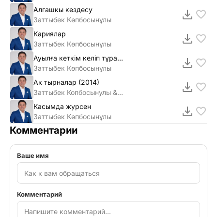
Алгашкы кездесу
Заттыбек Көпбосынұлы
Кариялар
Заттыбек Көпбосынұлы
Ауылға кеткім келіп тұрады
Заттыбек Көпбосынұлы
Ак тырналар (2014)
Заттыбек Копбосынулы & Нур-Дастан
Касымда журсен
Заттыбек Көпбосынұлы
Комментарии
Ваше имя
Комментарий