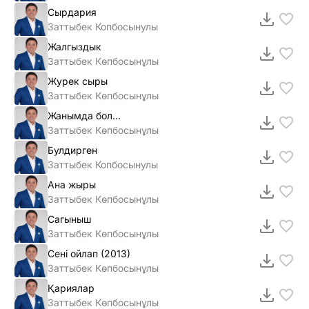
Сырдария
Заттыбек Копбосынулы
Жалгыздык
Заттыбек Көпбосынұлы
Журек сыры
Заттыбек Көпбосынұлы
Жанымда бол...
Заттыбек Көпбосынұлы
Булдирген
Заттыбек Копбосынулы
Ана жыры
Заттыбек Көпбосынұлы
Сагыныш
Заттыбек Көпбосынұлы
Сенi ойлап (2013)
Заттыбек Көпбосынұлы
Қариялар
Заттыбек Көпбосынұлы