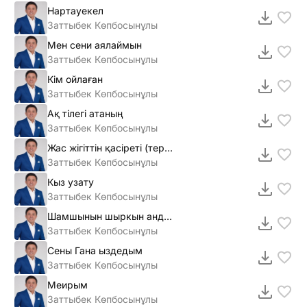
Нартауекел
Заттыбек Көпбосынұлы
Мен сени аялаймын
Заттыбек Көпбосынұлы
Кiм ойлаған
Заттыбек Көпбосынұлы
Ақ тiлегi атаның
Заттыбек Көпбосынұлы
Жас жiгiттiн қасiретi (терме)
Заттыбек Көпбосынұлы
Кыз узату
Заттыбек Көпбосынұлы
Шамшынын шыркын андеры
Заттыбек Көпбосынұлы
Сены Гана ыздедым
Заттыбек Көпбосынұлы
Меирым
Заттыбек Көпбосынұлы