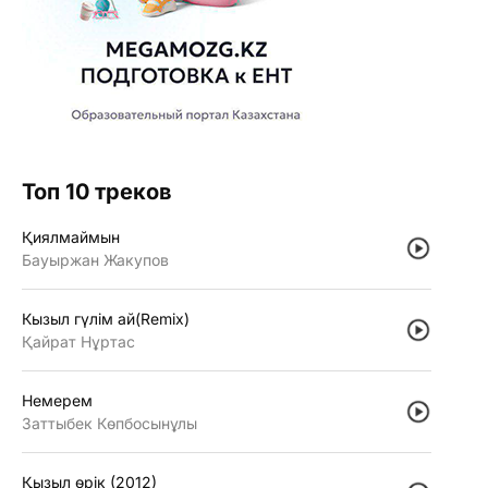
Топ 10 треков
Қиялмаймын
Бауыржан Жакупов
Кызыл гүлiм ай(Remix)
Қайрат Нұртас
Немерем
Заттыбек Көпбосынұлы
Қызыл өрiк (2012)