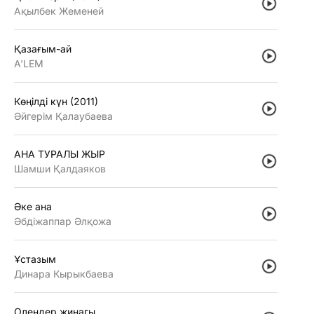
Ақылбек Жеменей
Қазағым-ай
A'LEM
Көңiлдi күн (2011)
Әйгерiм Қалаубаева
АНА ТУРАЛЫ ЖЫР
Шамши Қалдаяков
Әке ана
Әбдiжаппар Әлқожа
Ұстазым
Динара Кырыкбаева
Олендер жинагы