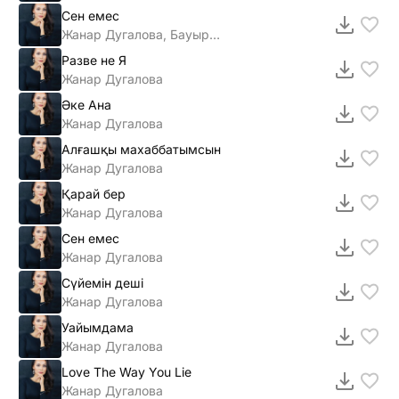
Сен емес
Жанар Дугалова, Бауыржан Ретбаев
Разве не Я
Жанар Дугалова
Әке Ана
Жанар Дугалова
Алғашқы махаббатымсын
Жанар Дугалова
Қарай бер
Жанар Дугалова
Сен емес
Жанар Дугалова
Сүйемін деші
Жанар Дугалова
Уайымдама
Жанар Дугалова
Love The Way You Lie
Жанар Дугалова