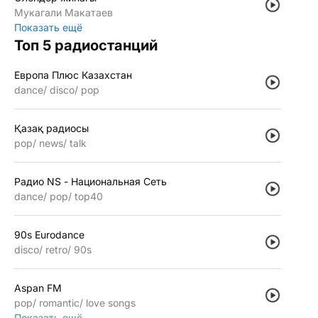
Мукагали Макатаев
Показать ещё
Топ 5 радиостанций
Европа Плюс Казахстан
dance
disco
pop
Қазақ радиосы
pop
news
talk
Радио NS - Национальная Сеть
dance
pop
top40
90s Eurodance
disco
retro
90s
Aspan FM
pop
romantic
love songs
Показать ещё