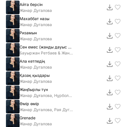
Айта берсін
Жанар Дугалова
Махаббат назы
Жанар Дугалова
Ризамын
Жанар Дугалова
Сен емес (жанды дауыс 2015)
Бауыржан Ретбаев & Жанар Дугалова
Ала кетпедің
Жанар Дугалова
Қазақ қыздары
Жанар Дугалова
Жаңбырлы түн
Жанар Дұғалова, Нұрболат Абдуллин
Өмір өмір
Жанар Дугалова, Рая Дугалова
Grenade
Жанар Дугалова