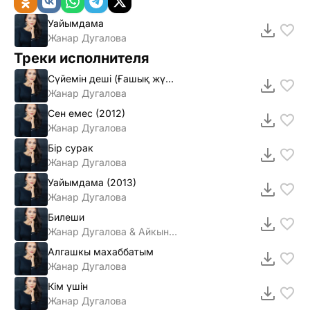
Уайымдама
Жанар Дугалова
Треки исполнителя
Сүйемiн дешi (Ғашық жүрек)
Жанар Дугалова
Сен емес (2012)
Жанар Дугалова
Бiр сурак
Жанар Дугалова
Уайымдама (2013)
Жанар Дугалова
Билеши
Жанар Дугалова & Айкын Толепберген
Алгашкы махаббатым
Жанар Дугалова
Кiм үшiн
Жанар Дугалова