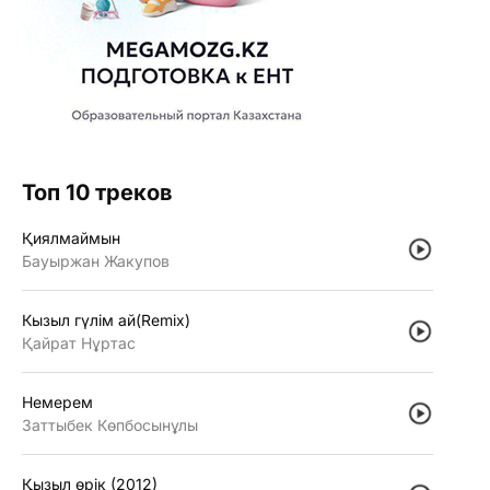
Топ 10 треков
Қиялмаймын
Бауыржан Жакупов
Кызыл гүлiм ай(Remix)
Қайрат Нұртас
Немерем
Заттыбек Көпбосынұлы
Қызыл өрiк (2012)