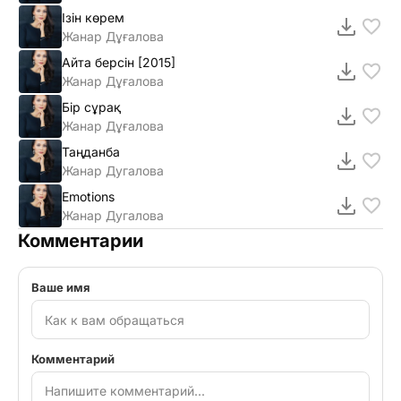
Ізін көрем
Жанар Дұғалова
Айта берсiн [2015]
Жанар Дұғалова
Бір сұрақ
Жанар Дұғалова
Таңданба
Жанар Дугалова
Emotions
Жанар Дугалова
Комментарии
Ваше имя
Комментарий