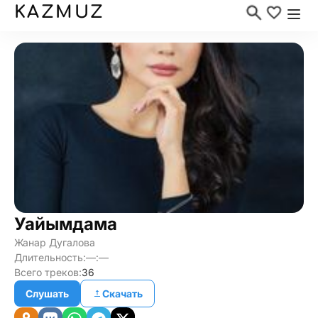
KAZMUZ
Уайымдама
Жанар Дугалова
Длительность:
—:—
Всего треков:
36
Слушать
Скачать