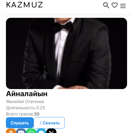
KAZMUZ
Айналайын
Жанабай Отегенов
Длительность:
3:25
Всего треков:
30
Слушать
Скачать