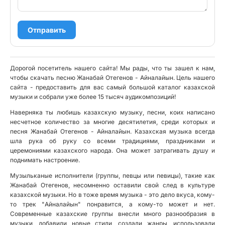
Отправить
Дорогой посетитель нашего сайта! Мы рады, что ты зашел к нам,
чтобы скачать песню Жанабай Отегенов - Айналайын. Цель нашего
сайта - предоставить для вас самый большой каталог казахской
музыки и собрали уже более 15 тысяч аудикомпозиций!
Наверняка ты любишь казахскую музыку, песни, коих написано
несчетное количество за многие десятилетия, среди которых и
песня Жанабай Отегенов - Айналайын. Казахская музыка всегда
шла рука об руку со всеми традициями, праздниками и
церемониями казахского народа. Она может затрагивать душу и
поднимать настроение.
Музыльканые исполнители (группы, певцы или певицы), такие как
Жанабай Отегенов, несомненно оставили свой след в культуре
казахской музыки. Но в тоже время музыка - это дело вкуса, кому-
то трек "Айналайын" понравится, а кому-то может и нет.
Современные казахские группы внесли много разнообразия в
музыки, добавили новые стили, создали жанры, использовали