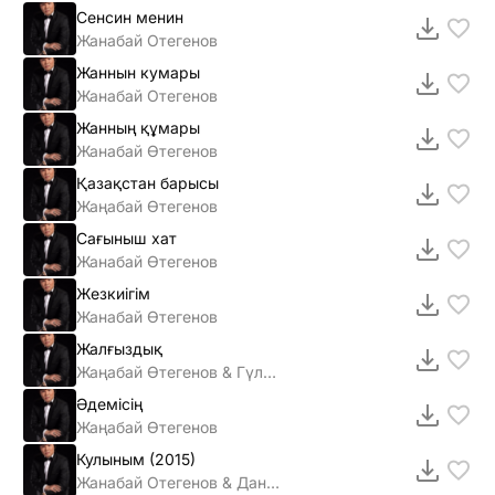
Сенсин менин
Жанабай Отегенов
Жаннын кумары
Жанабай Отегенов
Жанның құмары
Жанабай Өтегенов
Қазақстан барысы
Жаңабай Өтегенов
Сағыныш хат
Жанабай Өтегенов
Жезкиігім
Жанабай Өтегенов
Жалғыздық
Жаңабай Өтегенов & Гүлнұр Нұрасылова
Әдемiсiң
Жаңабай Өтегенов
Кулыным (2015)
Жанабай Отегенов & Данияр Сагынтаев