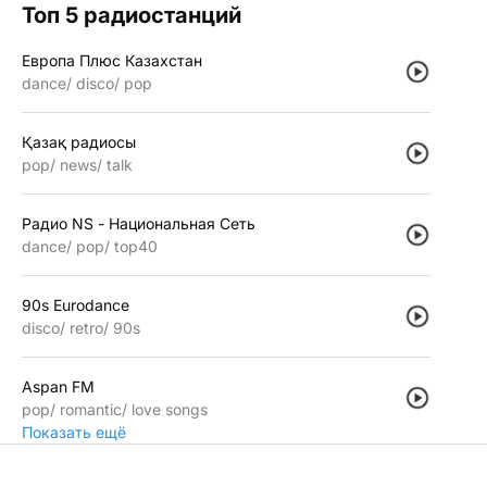
Топ 5 радиостанций
Европа Плюс Казахстан
dance
disco
pop
Қазақ радиосы
pop
news
talk
Радио NS - Национальная Сеть
dance
pop
top40
90s Eurodance
disco
retro
90s
Aspan FM
pop
romantic
love songs
Показать ещё