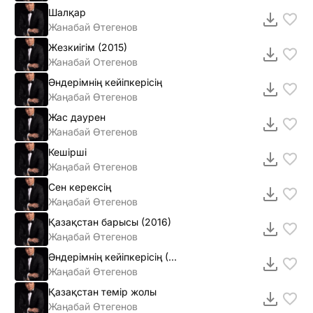
Шалқар
Жанабай Өтегенов
Жезкиiгiм (2015)
Жанабай Отегенов
Әндерiмнiң кейiпкерiсiң
Жаңабай Өтегенов
Жас даурен
Жанабай Өтегенов
Кешірші
Жаңабай Өтегенов
Сен керексің
Жаңабай Өтегенов
Қазақстан барысы (2016)
Жаңабай Өтегенов
Әндерімнің кейіпкерісің (2016)
Жаңабай Өтегенов
Қазақстан темір жолы
Жаңабай Өтегенов