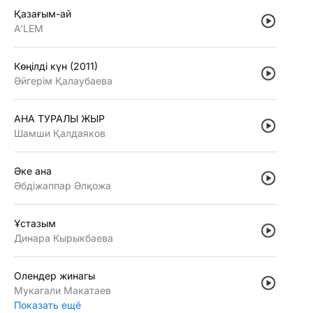
Қазағым-ай
A'LEM
Көңiлдi күн (2011)
Әйгерiм Қалаубаева
АНА ТУРАЛЫ ЖЫР
Шамши Қалдаяков
Әке ана
Әбдiжаппар Әлқожа
Ұстазым
Динара Кырыкбаева
Олендер жинагы
Мукагали Макатаев
Показать ещё