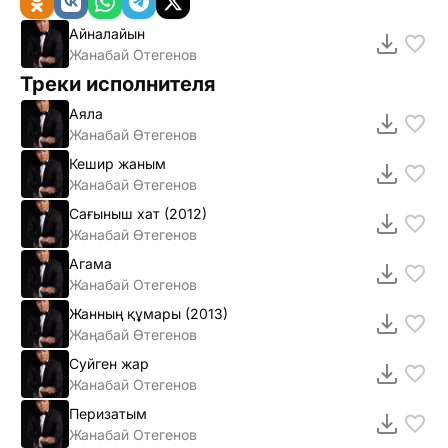
Айналайын
Жанабай Отегенов
Треки исполнителя
Аяла
Жанабай Өтегенов
Кешир жаным
Жанабай Өтегенов
Сағыныш хат (2012)
Жанабай Өтегенов
Агама
Жанабай Отегенов
Жанның құмары (2013)
Жаңабай Өтегенов
Суйген жар
Жанабай Отегенов
Перизатым
Жанабай Отегенов