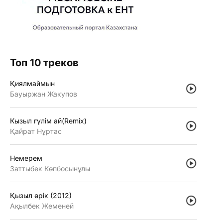
Топ 10 треков
Қиялмаймын
Бауыржан Жакупов
Кызыл гүлiм ай(Remix)
Қайрат Нұртас
Немерем
Заттыбек Көпбосынұлы
Қызыл өрiк (2012)
Ақылбек Жеменей