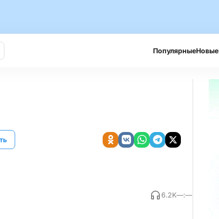
Популярные
Новые
ть
6.2K
—:—