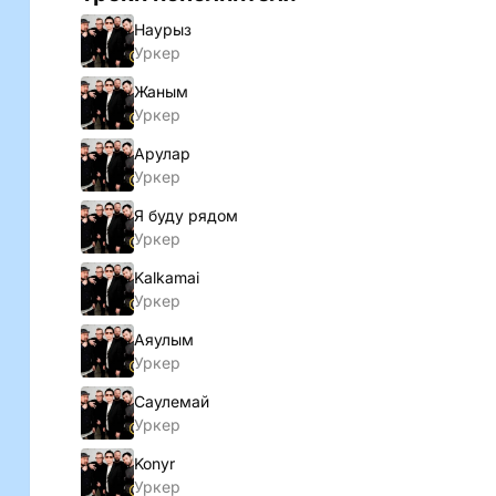
Наурыз
Уркер
Жаным
Уркер
Арулар
Уркер
Я буду рядом
Уркер
Kalkamai
Уркер
Аяулым
Уркер
Саулемай
Уркер
Konyr
Уркер