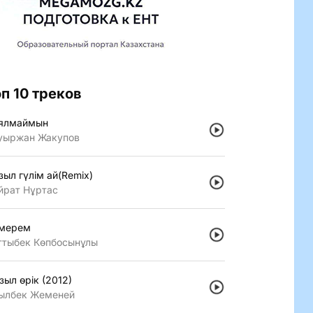
оп 10 треков
ялмаймын
уыржан Жакупов
зыл гүлiм ай(Remix)
йрат Нұртас
мерем
ттыбек Көпбосынұлы
зыл өрiк (2012)
ылбек Жеменей