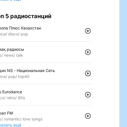
оп 5 радиостанций
ропа Плюс Казахстан
nce
disco
pop
зақ радиосы
p
news
talk
дио NS - Национальная Сеть
nce
pop
top40
s Eurodance
co
retro
90s
pan FM
p
romantic
love songs
казать ещё