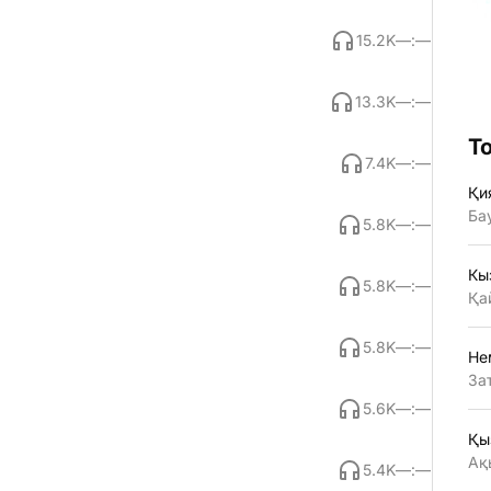
15.2K
—:—
13.3K
—:—
Т
7.4K
—:—
Қи
Ба
5.8K
—:—
Кы
5.8K
—:—
Қа
5.8K
—:—
Не
За
5.6K
—:—
Қы
Ақ
5.4K
—:—