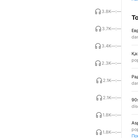
3.8K
—:—
Т
3.7K
—:—
Ев
da
3.4K
—:—
Қа
po
2.3K
—:—
Ра
2.1K
—:—
da
2.1K
—:—
90
dis
1.8K
—:—
As
po
1.8K
—:—
По