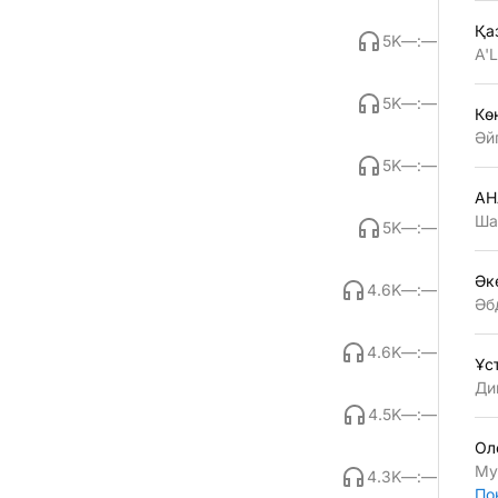
Қа
5K
—:—
A'
5K
—:—
Көң
Әй
5K
—:—
АН
Ша
5K
—:—
Әк
4.6K
—:—
Әб
4.6K
—:—
Ұс
Ди
4.5K
—:—
Ол
Му
4.3K
—:—
По