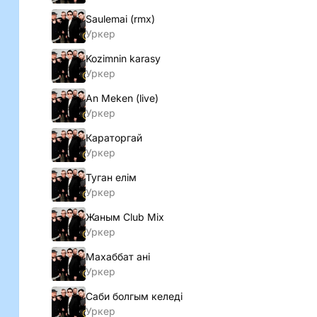
Saulemai (rmx)
Уркер
Kozimnin karasy
Уркер
An Meken (live)
Уркер
Караторгай
Уркер
Туган елiм
Уркер
Жаным Club Mix
Уркер
Махаббат анi
Уркер
Саби болгым келедi
Уркер