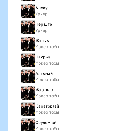
Ансау
Уркер
Перiште
Уркер
Жаным
Үркер тобы
Наурыз
Үркер тобы
Алтынай
Үркер тобы
Жар жар
Үркер тобы
Қараторғай
Үркер тобы
Сәулем ай
Үркер тобы