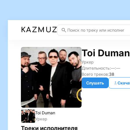
KAZMUZ
Toi Duman
Уркер
Длительность:
—:—
Всего треков:
38
Слушать
Скача
Toi Duman
Уркер
Треки исполнителя