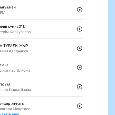
зағым-ай
LEM
iлдi күн (2011)
герiм Қалаубаева
А ТУРАЛЫ ЖЫР
мши Қалдаяков
е ана
дiжаппар Әлқожа
тазым
нара Кырыкбаева
ендер жинагы
кагали Макатаев
казать ещё