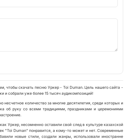
ам, чтобы скачать песню Уркер - Toi Duman. Цель нашего сайта -
и и собрали уже более 15 тысяч аудикомпозиций!
о несчетное количество за многие десятилетия, среди которых и
ука об руку со всеми традициями, праздниками и церемониями
настроение.
как Уркер, несомненно оставили свой след в культуре казахской
рек "Toi Duman" понравится, а кому-то может и нет. Современные
бавили новые стили, создали жанры, использовали иностранне