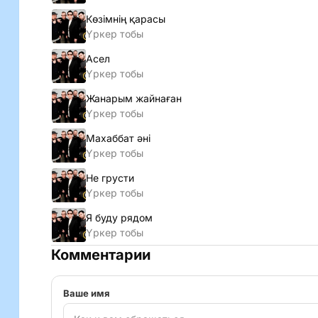
Көзімнің қарасы
Үркер тобы
Асел
Үркер тобы
Жанарым жайнаған
Үркер тобы
Махаббат әнi
Үркер тобы
Не грусти
Үркер тобы
Я буду рядом
Үркер тобы
Комментарии
Ваше имя