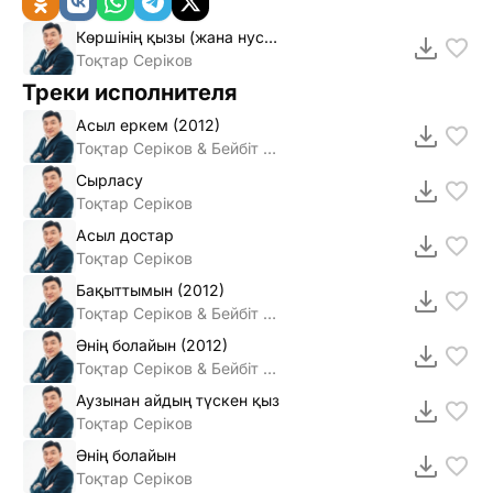
Көршiнiң қызы (жана нуска)
Тоқтар Серiков
Треки исполнителя
Асыл еркем (2012)
Тоқтар Серiков & Бейбiт Сейдуалиева
Сырласу
Тоқтар Серiков
Асыл достар
Тоқтар Серiков
Бақыттымын (2012)
Тоқтар Серiков & Бейбiт Сейдуалиева
Әнiң болайын (2012)
Тоқтар Серiков & Бейбiт Сейдуалиева
Аузынан айдың түскен қыз
Тоқтар Серiков
Әнiң болайын
Тоқтар Серiков