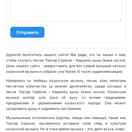
Отправить
Дорогой посетитель нашего сайта! Мы рады, что ты зашел к нам,
чтобы скачать песню Тоқтар Серiков - Көршiнiң қызы (жана нуска).
Цель нашего сайта - предоставить для вас самый большой каталог
казахской музыки и собрали уже более 15 тысяч аудикомпозиций!
Наверняка ты любишь казахскую музыку, песни, коих написано
несчетное количество за многие десятилетия, среди которых и
песня Тоқтар Серiков - Көршiнiң қызы (жана нуска). Казахская
музыка всегда шла рука об руку со всеми традициями,
праздниками и церемониями казахского народа. Она может
затрагивать душу и поднимать настроение.
Музыльканые исполнители (группы, певцы или певицы), такие как
Тоқтар Серiков, несомненно оставили свой след в культуре
казахской музыки. Но в тоже время музыка - это дело вкуса, кому-