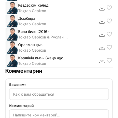
Кездескім келеді
Тоқтар Серіков
Домбыра
Тоқтар Серіков
Биле биле (2016)
Тоқтар Серіков & Руслан Мамытов
Оралман қыз
Тоқтар Серіков
Көршінің қызы (жаңа нұсқа)
Тоқтар Серіков
Комментарии
Ваше имя
Комментарий