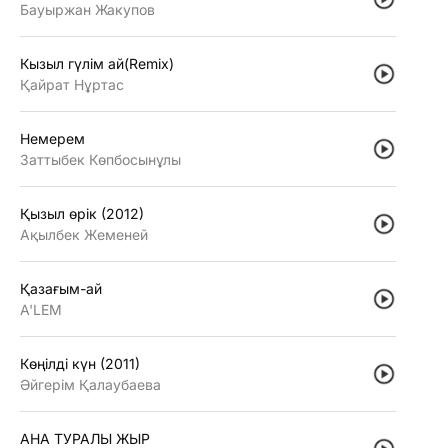
Бауыржан Жакупов
Кызыл гүлiм ай(Remix)
Қайрат Нұртас
Немерем
Заттыбек Көпбосынұлы
Қызыл өрiк (2012)
Ақылбек Жеменей
Қазағым-ай
A'LEM
Көңiлдi күн (2011)
Әйгерiм Қалаубаева
АНА ТУРАЛЫ ЖЫР