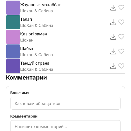
Жауапсыз махаббат
Шохан & Сабина
Талап
ШоХан & Сабина
Қазіргі заман
Шохан
Шабыт
Шохан & Сабина
Танцуй страна
ШоХан & Сабина
Комментарии
Ваше имя
Комментарий