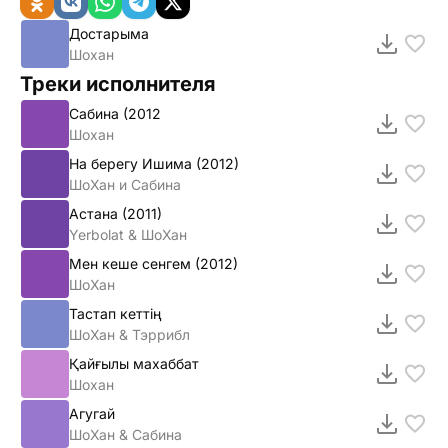
Достарыма
Шохан
Треки исполнителя
Сабина (2012
Шохан
На берегу Ишима (2012)
ШоХан и Сабина
Астана (2011)
Yerbolat & ШоХан
Мен кеше сенгем (2012)
ШоХан
Тастап кеттің
ШоХан & Тэррибл
Қайғылы махаббат
Шохан
Агугай
ШоХан & Сабина