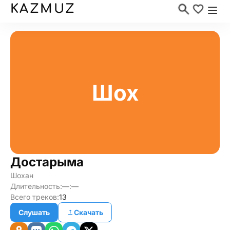
KAZMUZ
Шох
Достарыма
Шохан
Длительность:
—:—
Всего треков:
13
Слушать
Скачать