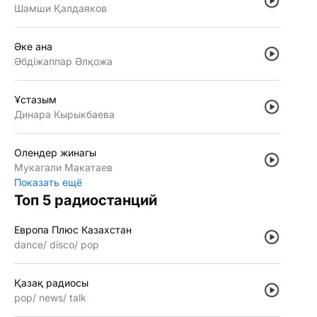
Шамши Қалдаяков
Әке ана
Әбдiжаппар Әлқожа
Ұстазым
Динара Кырыкбаева
Олендер жинагы
Мукагали Макатаев
Показать ещё
Топ 5 радиостанций
Европа Плюс Казахстан
dance
disco
pop
Қазақ радиосы
pop
news
talk