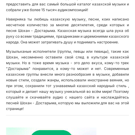
предоставить для вас самый большой каталог казахской музыки и
собрали уже более 15 тысяч аудикомпозиций!
Наверняка ты любишь казахскую музыку, песни, коих написано
несчетное количество за многие десятилетия, среди которых и
песня Шохан - Достарыма. Казахская музыка всегда шла рука об
руку со всеми традициями, праздниками и церемониями казахского
народа. Она может затрагивать душу и поднимать настроение.
Музыльканые исполнители (группы, певцы или певицы), такие как
Шохан, несомненно оставили свой след в культуре казахской
музыки. Но в тоже время музыка - это дело вкуса, кому-то трек
"Достарыма" понравится, а кому-то может и нет. Современные
казахские группы внесли много разнообразия в музыки, добавили
новые стили, создали жанры, использовали иностранне веяния, но
при этом, сохранили тот узнаваемый казахский народный стиль ,
который и делает нашу музыку уникальной во всём мире! Поэтому
слушайте и скачивайте аудио с нашего сайта и наслаждайтесь
песней Шохан - Достарыма, которую мы выложили для вас на этой
странице!