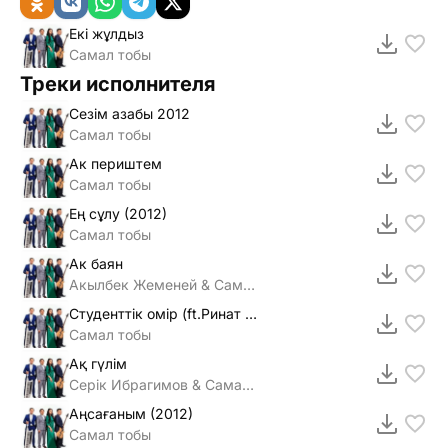
Екі жұлдыз
Самал тобы
Треки исполнителя
Сезiм азабы 2012
Самал тобы
Ак периштем
Самал тобы
Ең сұлу (2012)
Самал тобы
Ак баян
Акылбек Жеменей & Самал тобы
Студенттiк омiр (ft.Ринат Зайыт)
Самал тобы
Ақ гүлім
Серік Ибрагимов & Самал тобы
Аңсағаным (2012)
Самал тобы