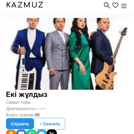
KAZMUZ
Екі жұлдыз
Самал тобы
Длительность:
—:—
Всего треков:
48
Слушать
Скачать