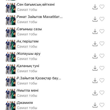
Сен бағымсың өйткені
Самал тобы
Ринат Зайытов Махаббатымның дауысы
Самал тобы
Сағыныш сазы
Самал тобы
Ақ періштем
Самал тобы
Жолаушы ару
Самал тобы
Қаланың туні
Самал тобы
Р.Зайытов Қазақтар бауырлар
Самал тобы
Ұмытпа мені
Самал тобы
Джамиля
Самал тобы