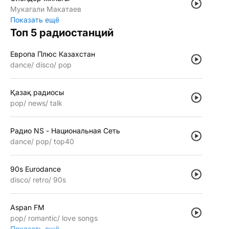
Мукагали Макатаев
Показать ещё
Топ 5 радиостанций
Европа Плюс Казахстан
dance
disco
pop
Қазақ радиосы
pop
news
talk
Радио NS - Национальная Сеть
dance
pop
top40
90s Eurodance
disco
retro
90s
Aspan FM
pop
romantic
love songs
Показать ещё