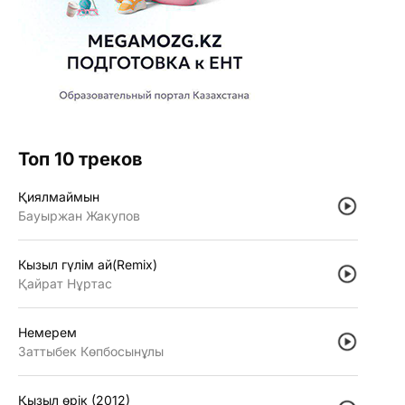
Топ 10 треков
Қиялмаймын
Бауыржан Жакупов
Кызыл гүлiм ай(Remix)
Қайрат Нұртас
Немерем
Заттыбек Көпбосынұлы
Қызыл өрiк (2012)