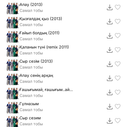
Апау (2013)
Самал тобы
Қызғалдақ қыз (2013)
Самал тобы
Ғайып болдың (2011)
Самал тобы
Қаланын түнi (remix 2011)
Самал тобы
Сыр сезiм (2013)
Самал тобы
Апау сенің арқаң
Самал тобы
Ғашығымай, ғашығым..айдай аппақ асылым
Самал тобы
Гүлназым
Самал тобы
Сыр сезим
Самал тобы