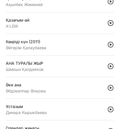
Ақылбек Жеменей
Қазағым-ай
A'LEM
Көңiлдi күн (2011)
Әйгерiм Қалаубаева
АНА ТУРАЛЫ ЖЫР
Шамши Қалдаяков
Әке ана
Әбдiжаппар Әлқожа
Ұстазым
Динара Кырыкбаева
Олендер жинагы