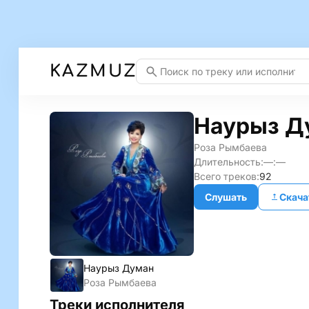
KAZMUZ
Наурыз Д
Роза Рымбаева
Длительность:
—:—
Всего треков:
92
Слушать
Скача
Наурыз Думан
Роза Рымбаева
Треки исполнителя