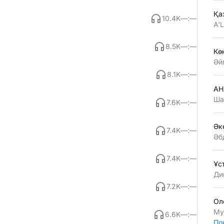
Қа
10.4K
—:—
A'
8.5K
—:—
Көң
Әй
8.1K
—:—
АН
Ша
7.6K
—:—
Әк
7.4K
—:—
Әб
7.4K
—:—
Ұс
Ди
7.2K
—:—
Ол
Му
6.6K
—:—
По