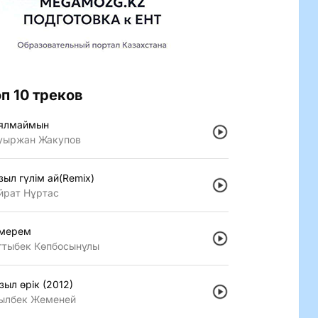
оп 10 треков
ялмаймын
уыржан Жакупов
зыл гүлiм ай(Remix)
йрат Нұртас
мерем
ттыбек Көпбосынұлы
зыл өрiк (2012)
ылбек Жеменей