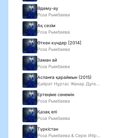
Әдему-ау
Роза Рымбаева
Ақ сезiм
Роза Рымбаева
Өткен күндер [2014]
Роза Рымбаева
Заман ай
Роза Рымбаева
Аспанға қараймын (2015)
Қайрат Нұртас Жанар Дұғалова Абай Бегей Ерке Есмахан Музарт тобы Роза Рымбаева Арман Дүйсенов
Ертеңіме сенемін
Роза Рымбаева
Қазақ елі
Роза Рымбаева
Түркістан
Роза Рымбаева & Серік Ибрагимов