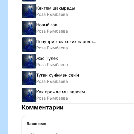
Көктем шақырады
Роза Рымбаева
Новый год
Роза Рымбаева
Попурри казахских народных песен
Роза Рымбаева
Жас Түлек
Роза Рымбаева
Туған күніңмен сенің
Роза Рымбаева
Как прежде мы вдвоем
Роза Рымбаева
Комментарии
Ваше имя