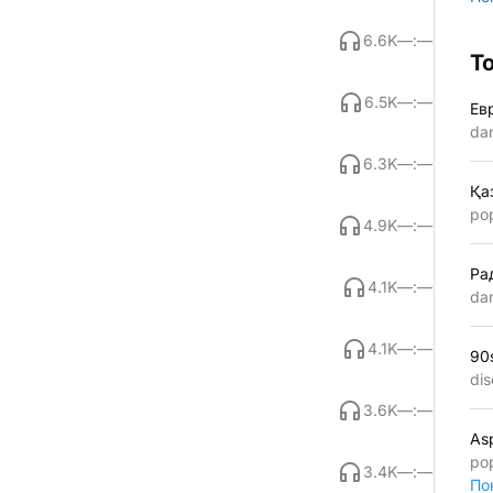
6.6K
—:—
Т
6.5K
—:—
Ев
da
6.3K
—:—
Қа
po
4.9K
—:—
Ра
4.1K
—:—
da
4.1K
—:—
90
dis
3.6K
—:—
As
po
3.4K
—:—
По