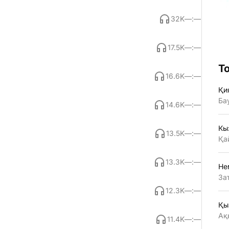
32K
—:—
17.5K
—:—
Т
16.6K
—:—
Қи
Ба
14.6K
—:—
Кы
13.5K
—:—
Қа
13.3K
—:—
Не
За
12.3K
—:—
Қы
Ақ
11.4K
—:—