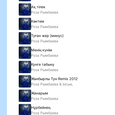
Ақ тiлек
Роза Рымбаева
Көктем
Роза Рымбаева
Туған жер (минус)
Роза Рымбаева
Менiң күнiм
Роза Рымбаева
Кунге табыну
Роза Рымбаева
Жанбырлы Тун Remix 2012
Роза Рымбаева & Ысық
Жанарым
Роза Рымбаева
Нұрбейнең
Роза Рымбаева