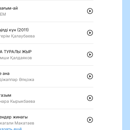
зағым-ай
LEM
iлдi күн (2011)
герiм Қалаубаева
А ТУРАЛЫ ЖЫР
мши Қалдаяков
е ана
дiжаппар Әлқожа
тазым
нара Кырыкбаева
ендер жинагы
кагали Макатаев
казать ещё