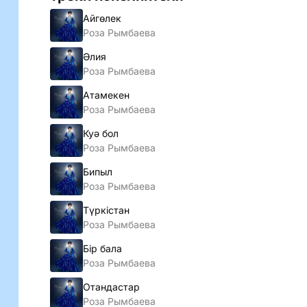
Айгөлек
Роза Рымбаева
Әлия
Роза Рымбаева
Атамекен
Роза Рымбаева
Куә бол
Роза Рымбаева
Бипыл
Роза Рымбаева
Түркiстан
Роза Рымбаева
Бiр бала
Роза Рымбаева
Отандастар
Роза Рымбаева