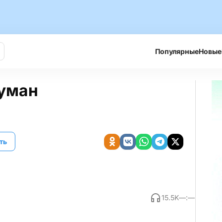
Популярные
Новые
уман
ть
15.5K
—:—