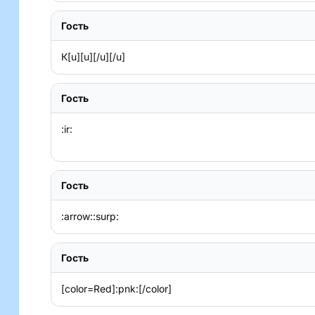
Гость
К[u][u][/u][/u]
Гость
:ir:

Гость
:arrow::surp:
Гость
[color=Red]:pnk:[/color]