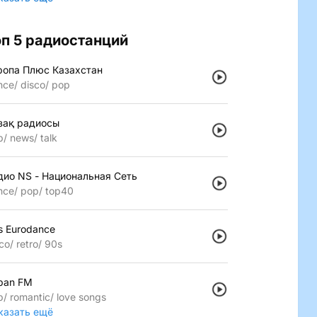
оп 5 радиостанций
ропа Плюс Казахстан
nce
disco
pop
зақ радиосы
p
news
talk
дио NS - Национальная Сеть
nce
pop
top40
s Eurodance
co
retro
90s
pan FM
p
romantic
love songs
казать ещё