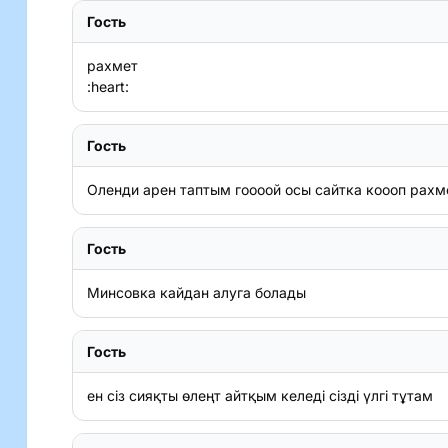
Гость
рахмет

:heart:
Гость
Оленди арен таптым гоооой осы сайтка коооп рахм
Гость
Минсовка кайдан алуга болады
Гость
ен сiз сияқты өлеңт айтқым келедi сiздi үлгi тұтам