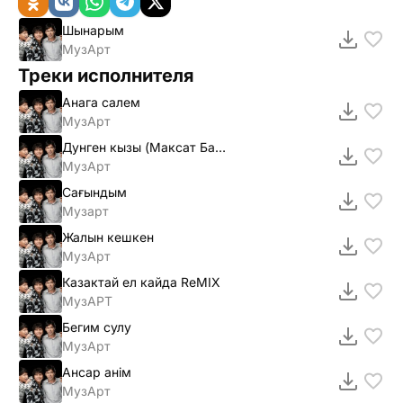
Шынарым
МузАрт
Треки исполнителя
Анага салем
МузАрт
Дунген кызы (Максат Базарбаев)
МузАрт
Сағындым
Музарт
Жалын кешкен
МузАрт
Казактай ел кайда ReMІX
МузАРТ
Бегим сулу
МузАрт
Ансар анiм
МузАрт