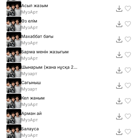
Асыл жазым
МузАрт
Өз елiм
МузАрт
Махаббат бағы
МузАрт
Барма менiн жазыгым
МузАрт
Шынарым (жана нұсқа 2011)
Музарт
Сагыныш
Музарт
Кел жаным
МузАрт
Арман ай
МузАрт
Балауса
МузАрт