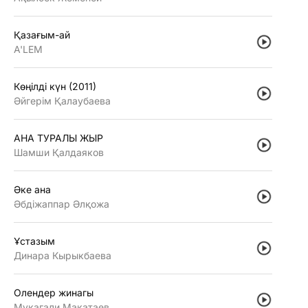
Қазағым-ай
A'LEM
Көңiлдi күн (2011)
Әйгерiм Қалаубаева
АНА ТУРАЛЫ ЖЫР
Шамши Қалдаяков
Әке ана
Әбдiжаппар Әлқожа
Ұстазым
Динара Кырыкбаева
Олендер жинагы
Мукагали Макатаев