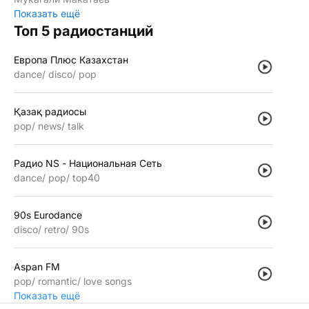
Показать ещё
Топ 5 радиостанций
Европа Плюс Казахстан
dance
disco
pop
Қазақ радиосы
pop
news
talk
Радио NS - Национальная Сеть
dance
pop
top40
90s Eurodance
disco
retro
90s
Aspan FM
pop
romantic
love songs
Показать ещё