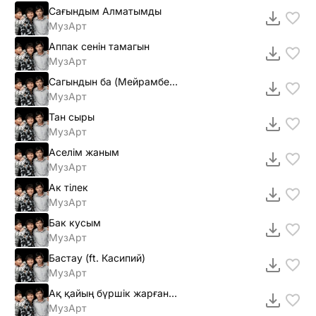
Сағындым Алматымды
МузАрт
Аппак сенiн тамагын
МузАрт
Сагындын ба (Мейрамбек Беспаев)
МузАрт
Тан сыры
МузАрт
Аселiм жаным
МузАрт
Ак тiлек
МузАрт
Бак кусым
МузАрт
Бастау (ft. Касипий)
МузАрт
Ақ қайың бүршiк жарғанда (2012)
МузАрт