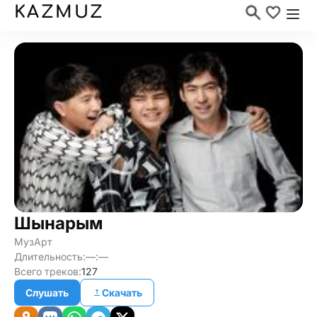
KAZMUZ
Шынарым
МузАрт
Длительность:
—:—
Всего треков:
127
Слушать
Скачать