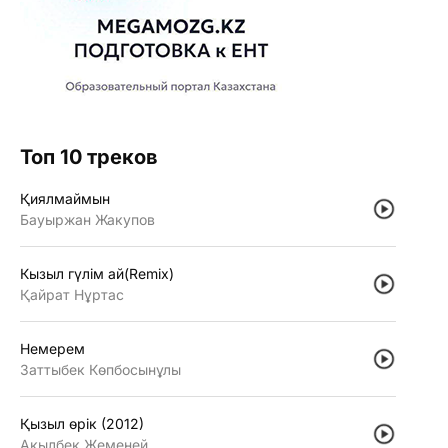
Топ 10 треков
Қиялмаймын
Бауыржан Жакупов
Кызыл гүлiм ай(Remix)
Қайрат Нұртас
Немерем
Заттыбек Көпбосынұлы
Қызыл өрiк (2012)
Ақылбек Жеменей