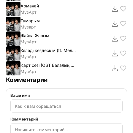
Арманай
МузАрт
Тумарым
Музарт
Жайна Жаңым
МузАрт
Келедi кездескiм (ft. Меломен)
МузАрт
Қарт сөзi (OST Балалық шағымның аспаны) (2011)
МузАрт
Комментарии
Ваше имя
Комментарий