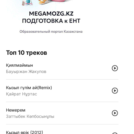
Топ 10 треков
Қиялмаймын
Бауыржан Жакупов
Кызыл гүлiм ай(Remix)
Қайрат Нұртас
Немерем
Заттыбек Көпбосынұлы
Қызыл өрiк (2012)