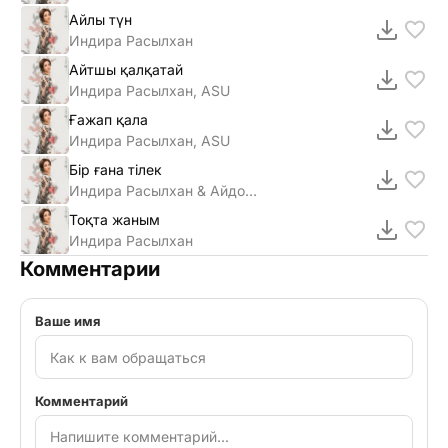
Айлы түн
Индира Расылхан
Айтшы қалқатай
Индира Расылхан, ASU
Ғажап қала
Индира Расылхан, ASU
Бір ғана тілек
Индира Расылхан & Айдос Омаров
Тоқта жаным
Индира Расылхан
Комментарии
Ваше имя
Комментарий