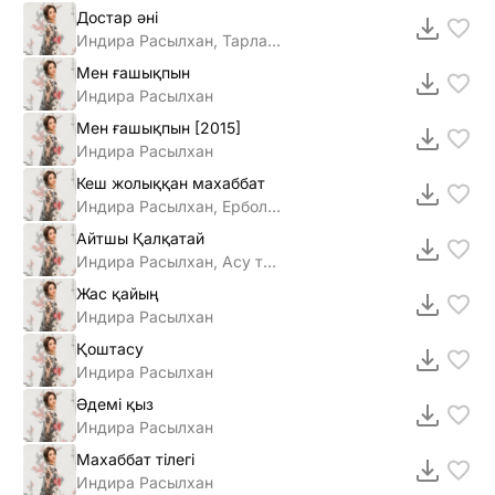
Достар әні
Индира Расылхан, Тарлан тобы
Мен ғашықпын
Индира Расылхан
Мен ғашықпын [2015]
Индира Расылхан
Кеш жолыққан махаббат
Индира Расылхан, Ербол Спаналиев
Айтшы Қалқатай
Индира Расылхан, Асу тобы
Жас қайың
Индира Расылхан
Қоштасу
Индира Расылхан
Әдемі қыз
Индира Расылхан
Махаббат тілегі
Индира Расылхан