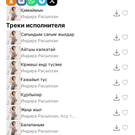
Қимаймын
Индира Расылхан
Треки исполнителя
Сағындым сағым жылдар
Индира Расылхан
Айтшы калкатай
Индира Расылхан
Кірмеші енді түсіме
Индира Расылхан
Ғажайып түс
Индира Расылхан
Құрбылар
Индира Расылхан
Жаңа жыл
Индира Расылхан, Асу тобы
Балапаным
Индира Расылхан