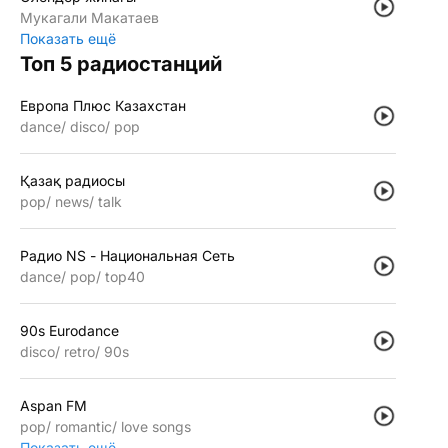
Мукагали Макатаев
Показать ещё
Топ 5 радиостанций
Европа Плюс Казахстан
dance
disco
pop
Қазақ радиосы
pop
news
talk
Радио NS - Национальная Сеть
dance
pop
top40
90s Eurodance
disco
retro
90s
Aspan FM
pop
romantic
love songs
Показать ещё