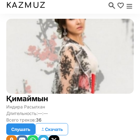
KAZMUZ
Қимаймын
Индира Расылхан
Длительность:
—:—
Всего треков:
36
Слушать
Скачать