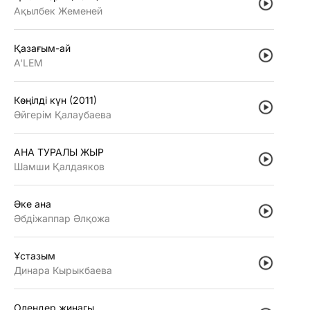
Ақылбек Жеменей
Қазағым-ай
A'LEM
Көңiлдi күн (2011)
Әйгерiм Қалаубаева
АНА ТУРАЛЫ ЖЫР
Шамши Қалдаяков
Әке ана
Әбдiжаппар Әлқожа
Ұстазым
Динара Кырыкбаева
Олендер жинагы