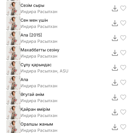
Сезім сыры
Индира Расылхан
Сен мен үшін
Индира Расылхан
Апа [2015]
Индира Расылхан
Махаббатты сезiну
Индира Расылхан
Сұлу қарындас
Индира Расылхан, ASU
Апа
Индира Расылхан
Әгугай әнім
Индира Расылхан
Қайран өмірім
Индира Расылхан
Оралшы жаным
Индира Расылхан