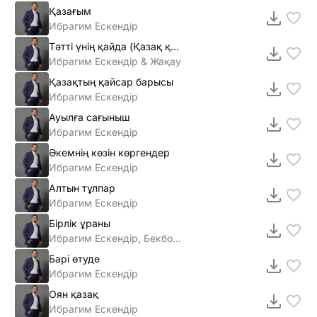
Қазағым
Ибрагим Ескендір
Тәттi үнiң қайда (Қазақ қызы)
Ибрагим Ескендiр & Жақау
Қазақтың қайсар барысы
Ибрагим Ескендір
Ауылға сағыныш
Ибрагим Ескендір
Әкемнің көзін көргендер
Ибрагим Ескендір
Алтын тұлпар
Ибрагим Ескендір
Бiрлiк ұраны
Ибрагим Ескендір, Бекболат Тiлеухан
Барi өтуде
Ибрагим Ескендiр
Оян қазақ
Ибрагим Ескендiр