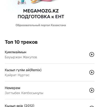
Топ 10 треков
Қиялмаймын
Бауыржан Жакупов
Кызыл гүлiм ай(Remix)
Қайрат Нұртас
Немерем
Заттыбек Көпбосынұлы
Қызыл өрiк (2012)