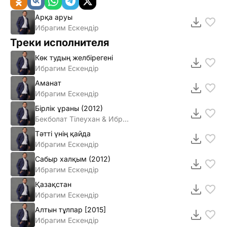
Арқа аруы
Ибрагим Ескендір
Треки исполнителя
Көк тудың желбiрегенi
Ибрагим Ескендiр
Аманат
Ибрагим Ескендiр
Бiрлiк ұраны (2012)
Бекболат Тiлеухан & Ибрагим Ескендiр
Тәттi үнiң қайда
Ибрагим Ескендiр
Сабыр халқым (2012)
Ибрагим Ескендiр
Қазақстан
Ибрагим Ескендір
Алтын тұлпар [2015]
Ибрагим Ескендiр