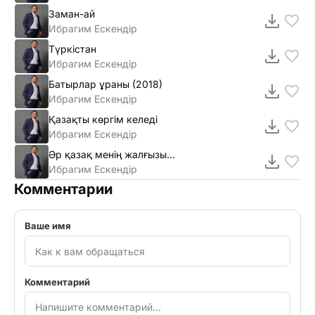
Заман-ай
Ибрагим Ескендiр
Түркістан
Ибрагим Ескендiр
Батырлар ұраны (2018)
Ибрагим Ескендiр
Қазақты көргім келеді
Ибрагим Ескендiр
Әр қазақ менің жалғызым (2018)
Ибрагим Ескендiр
Комментарии
Ваше имя
Комментарий