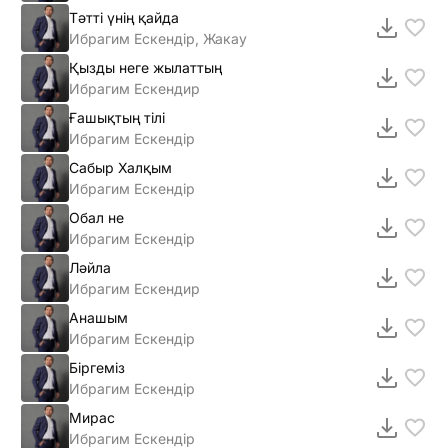
Тәтті үнің қайда
Ибрагим Ескендір, Жакау
Қызды неге жылаттың
Ибрагим Ескендир
Ғашықтың тілі
Ибрагим Ескендір
Сабыр Халқым
Ибрагим Ескендір
Обал не
Ибрагим Ескендір
Ләйла
Ибрагим Ескендир
Анашым
Ибрагим Ескендір
Біргеміз
Ибрагим Ескендiр
Мирас
Ибрагим Ескендiр