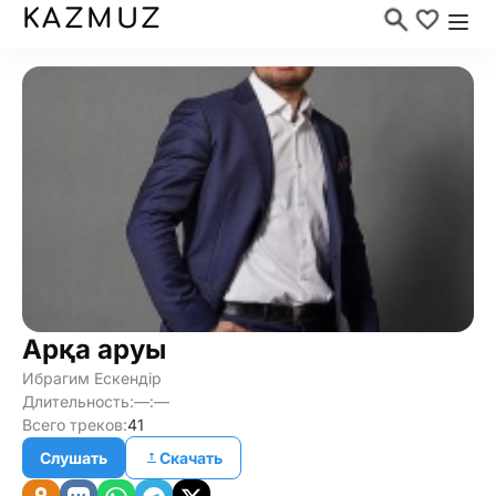
KAZMUZ
Арқа аруы
Ибрагим Ескендір
Длительность:
—:—
Всего треков:
41
Слушать
Скачать