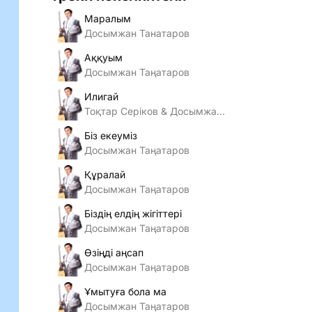
Маралым
Досымжан Танатаров
Аққуым
Досымжан Таңатаров
Илигай
Тоқтар Серіков & Досымжан Таңатаров & Саят Медеуов
Біз екеуміз
Досымжан Таңатаров
Құралай
Досымжан Таңатаров
Біздің елдің жігіттері
Досымжан Таңатаров
Өзiңдi аңсап
Досымжан Таңатаров
Ұмытуға бола ма
Досымжан Таңатаров