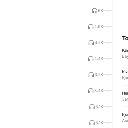
6K
—:—
4.9K
—:—
Т
4.5K
—:—
Қи
Ба
4.4K
—:—
Кы
3.5K
—:—
Қа
3.4K
—:—
Не
За
3.1K
—:—
Қы
Ақ
3.1K
—:—