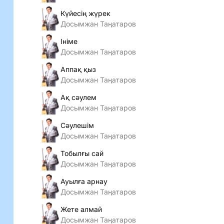
Күйесің жүрек
Досымжан Таңатаров
Ініме
Досымжан Таңатаров
Аппақ қыз
Досымжан Таңатаров
Ақ сәулем
Досымжан Таңатаров
Сәулешім
Досымжан Таңатаров
Тобылғы сай
Досымжан Таңатаров
Ауылға арнау
Досымжан Таңатаров
Жете алмай
Досымжан Таңатаров