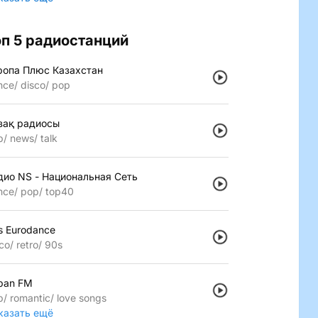
оп 5 радиостанций
ропа Плюс Казахстан
nce
disco
pop
зақ радиосы
p
news
talk
дио NS - Национальная Сеть
nce
pop
top40
s Eurodance
co
retro
90s
pan FM
p
romantic
love songs
казать ещё