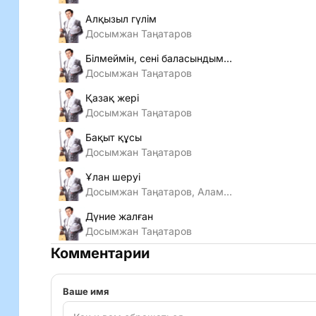
Алқызыл гүлім
Досымжан Таңатаров
Білмеймін, сені баласындым ба
Досымжан Таңатаров
Қазақ жері
Досымжан Таңатаров
Бақыт құсы
Досымжан Таңатаров
Ұлан шеруі
Досымжан Таңатаров, Аламан
Дүние жалған
Досымжан Таңатаров
Комментарии
Ваше имя