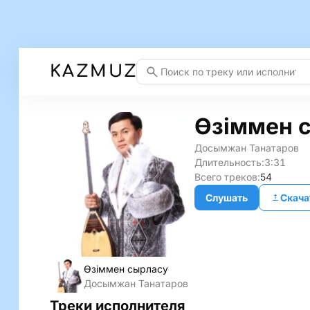
KAZMUZ
Өзіммен 
Досымжан Танатаров
Длительность:
3:31
Всего треков:
54
Слушать
Скача
Өзіммен сырласу
Досымжан Танатаров
Треки исполнителя