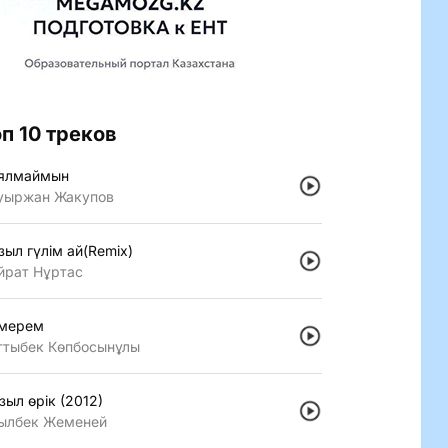
оп 10 треков
ялмаймын
уыржан Жакупов
зыл гүлiм ай(Remix)
йрат Нұртас
мерем
ттыбек Көпбосынұлы
зыл өрiк (2012)
ылбек Жеменей