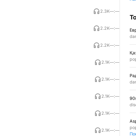
2.3K
—:—
Т
2.2K
—:—
Ев
da
2.2K
—:—
Қа
po
2.1K
—:—
Ра
2.1K
—:—
da
2.1K
—:—
90
dis
2.1K
—:—
As
po
2.1K
—:—
По