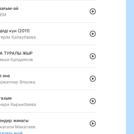
зағым-ай
LEM
iлдi күн (2011)
герiм Қалаубаева
А ТУРАЛЫ ЖЫР
мши Қалдаяков
е ана
дiжаппар Әлқожа
тазым
нара Кырыкбаева
ендер жинагы
кагали Макатаев
казать ещё