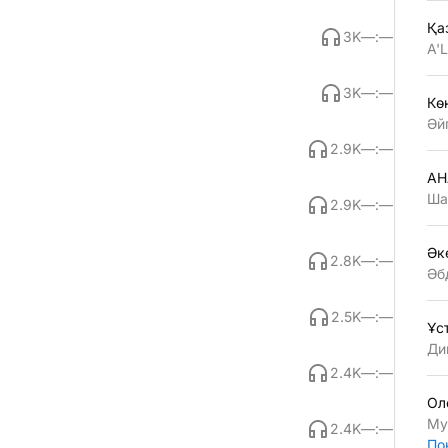
Қа
3K
—:—
A'
3K
—:—
Көң
Әй
2.9K
—:—
АН
Ша
2.9K
—:—
Әк
2.8K
—:—
Әб
2.5K
—:—
Ұс
Ди
2.4K
—:—
Ол
Му
2.4K
—:—
По