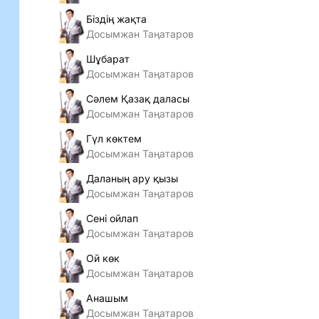
Біздің жақта
Досымжан Таңатаров
Шұбарат
Досымжан Таңатаров
Сәлем Қазақ даласы
Досымжан Таңатаров
Гүл көктем
Досымжан Таңатаров
Даланың ару қызы
Досымжан Таңатаров
Сені ойлап
Досымжан Таңатаров
Ой көк
Досымжан Таңатаров
Анашым
Досымжан Таңатаров