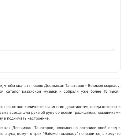
ам, чтобы скачать песню Досымжан Танатаров - Өзіммен сырласу.
ой каталог казахской музыки и собрали уже более 15 тысяч
о несчетное количество за многие десятилетия, среди которых и
ыка всегда шла рука об руку со всеми традициями, праздниками
у и поднимать настроение.
ие как Досымжан Танатаров, несомненно оставили свой след в
ло вкуса, кому-то трек "Өзіммен сырласу" понравится, а кому-то