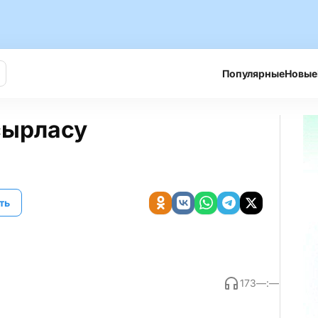
Популярные
Новые
сырласу
ть
173
—:—