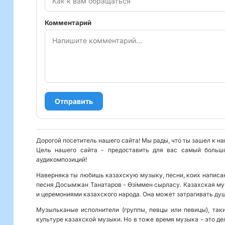
Комментарий
Отправить
Дорогой посетитель нашего сайта! Мы рады, что ты зашел к н
Цель нашего сайта - предоставить для вас самый больш
аудикомпозиций!
Наверняка ты любишь казахскую музыку, песни, коих написан
песня Досымжан Танатаров - Өзіммен сырласу. Казахская муз
и церемониями казахского народа. Она может затрагивать душ
Музыльканые исполнители (группы, певцы или певицы), так
культуре казахской музыки. Но в тоже время музыка - это де