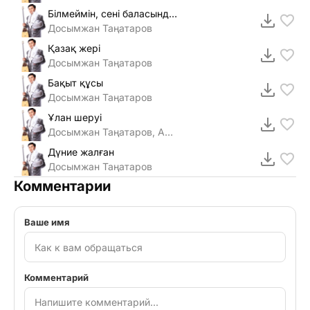
Білмеймін, сені баласындым ба
Досымжан Таңатаров
Қазақ жері
Досымжан Таңатаров
Бақыт құсы
Досымжан Таңатаров
Ұлан шеруі
Досымжан Таңатаров, Аламан
Дүние жалған
Досымжан Таңатаров
Комментарии
Ваше имя
Комментарий