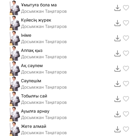
Ұмытуға бола ма
Досымжан Таңатаров
Күйесің жүрек
Досымжан Таңатаров
Ініме
Досымжан Таңатаров
Аппақ қыз
Досымжан Таңатаров
Ақ сәулем
Досымжан Таңатаров
Сәулешім
Досымжан Таңатаров
Тобылғы сай
Досымжан Таңатаров
Ауылға арнау
Досымжан Таңатаров
Жете алмай
Досымжан Таңатаров