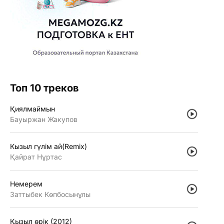
Топ 10 треков
Қиялмаймын
Бауыржан Жакупов
Кызыл гүлiм ай(Remix)
Қайрат Нұртас
Немерем
Заттыбек Көпбосынұлы
Қызыл өрiк (2012)