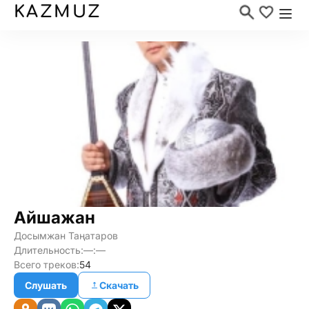
KAZMUZ
Айшажан
Досымжан Таңатаров
Длительность:
—:—
Всего треков:
54
Слушать
Скачать