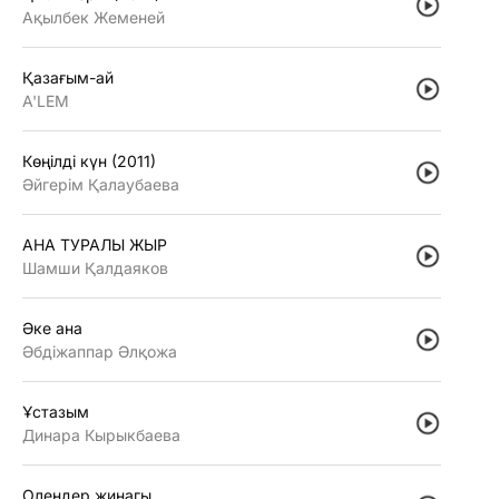
Ақылбек Жеменей
Қазағым-ай
A'LEM
Көңiлдi күн (2011)
Әйгерiм Қалаубаева
АНА ТУРАЛЫ ЖЫР
Шамши Қалдаяков
Әке ана
Әбдiжаппар Әлқожа
Ұстазым
Динара Кырыкбаева
Олендер жинагы