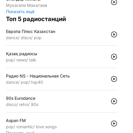
Мукагали Макатаев
Показать ещё
Топ 5 радиостанций
Европа Плюс Казахстан
dance
disco
pop
Қазақ радиосы
pop
news
talk
Радио NS - Национальная Сеть
dance
pop
top40
90s Eurodance
disco
retro
90s
Aspan FM
pop
romantic
love songs
Показать ещё