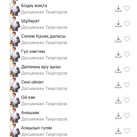
Біздің жақта
Досымжан Таңатаров
Шұбарат
Досымжан Таңатаров
Сәлем Қазақ даласы
Досымжан Таңатаров
Гүл көктем
Досымжан Таңатаров
Даланың ару қызы
Досымжан Таңатаров
Сені ойлап
Досымжан Таңатаров
Ой көк
Досымжан Таңатаров
Анашым
Досымжан Таңатаров
Алқызыл гүлім
Досымжан Таңатаров