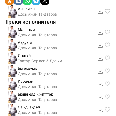
Айшажан
Досымжан Таңатаров
Треки исполнителя
Маралым
Досымжан Танатаров
Аққуым
Досымжан Таңатаров
Илигай
Тоқтар Серіков & Досымжан Таңатаров & Саят Медеуов
Біз екеуміз
Досымжан Таңатаров
Құралай
Досымжан Таңатаров
Біздің елдің жігіттері
Досымжан Таңатаров
Өзiңдi аңсап
Досымжан Таңатаров