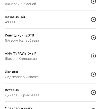
Ақылбек Жеменей
Қазағым-ай
A'LEM
Көңiлдi күн (2011)
Әйгерiм Қалаубаева
АНА ТУРАЛЫ ЖЫР
Шамши Қалдаяков
Әке ана
Әбдiжаппар Әлқожа
Ұстазым
Динара Кырыкбаева
Олендер жинагы