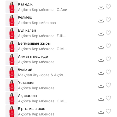
Кім едің
Ақбота Керімбекова, C.Али
Келмешi
Акбота Керимбекова
Бұл қалай
Ақбота Керімбекова, Ғ.Шекербеков
Бегімайдың жыры
Ақбота Керімбекова, С.Медеуов
Алматы кешiнде
Ақбота Керiмбекова
Өмір ай
Мақпал Жүнісова & Ақбота Керімбекова
Ұстазым
Ақбота Керімбекова
Ақ шағала
Ақбота Керімбекова, С.Медеуов
Бiр тамшы жас
Ақбота Керiмбекова