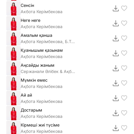
Сенсiн
Акбота Керiмбекова
Неге неге
Ақбота Керiмбекова
Амалым қанша
Ақбота Керімбекова, Б.Тұрыс
Қуанышым қазынам
Ақбота Керiмбекова
Аңсайды жаным
Сержанәли Әлiбек & Ақбота Керiмбекова
Мүмкін емес
Ақбота Керімбекова
Ай ай
Ақбота Керiмбекова
Достарым
Ақбота Керімбекова
Кірмеші жиі түсіме
Ақбота Керімбекова