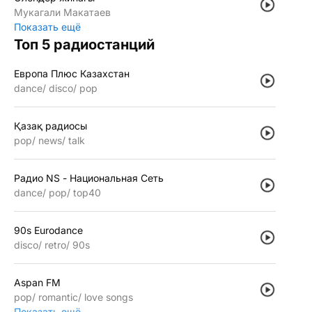
Мукагали Макатаев
Показать ещё
Топ 5 радиостанций
Европа Плюс Казахстан
dance
disco
pop
Қазақ радиосы
pop
news
talk
Радио NS - Национальная Сеть
dance
pop
top40
90s Eurodance
disco
retro
90s
Aspan FM
pop
romantic
love songs
Показать ещё