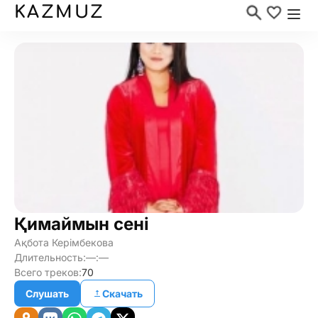
KAZMUZ
Қимаймын сені
Ақбота Керімбекова
Длительность:
—:—
Всего треков:
70
Слушать
Скачать