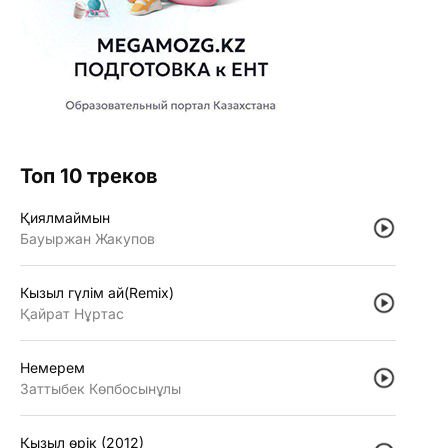
Топ 10 треков
Қиялмаймын
Бауыржан Жакупов
Кызыл гүлiм ай(Remix)
Қайрат Нұртас
Немерем
Заттыбек Көпбосынұлы
Қызыл өрiк (2012)