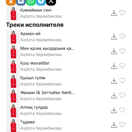
Қимаймын сені
Ақбота Керімбекова
Треки исполнителя
Арман-ай
Ақбота Керiмбекова
Мен қазақ қыздарына қайран қалам
Ақбота Керімбекова
Қош махаббат
Ақбота Керiмбекова
Қызыл гүлiм
Ақбота Керiмбекова
Жаным (& Заттыбек Көпбосынұлы)
Ақбота Керiмбекова
Аппақ гүлдер
Ақбота Керімбекова
²здеме
Ақбота Керiмбекова