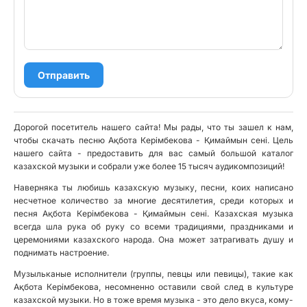
Отправить
Дорогой посетитель нашего сайта! Мы рады, что ты зашел к нам,
чтобы скачать песню Ақбота Керімбекова - Қимаймын сені. Цель
нашего сайта - предоставить для вас самый большой каталог
казахской музыки и собрали уже более 15 тысяч аудикомпозиций!
Наверняка ты любишь казахскую музыку, песни, коих написано
несчетное количество за многие десятилетия, среди которых и
песня Ақбота Керімбекова - Қимаймын сені. Казахская музыка
всегда шла рука об руку со всеми традициями, праздниками и
церемониями казахского народа. Она может затрагивать душу и
поднимать настроение.
Музыльканые исполнители (группы, певцы или певицы), такие как
Ақбота Керімбекова, несомненно оставили свой след в культуре
казахской музыки. Но в тоже время музыка - это дело вкуса, кому-