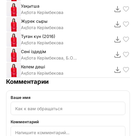
Уақытша
Ақбота Керімбекова
Жүрек сыры
Ақбота Керімбекова
Туған күн (2016)
Ақбота Керімбекова
Сені іздедім
Ақбота Керімбекова, Б.Оскенбеков
Келем деші
Ақбота Керімбекова
Комментарии
Ваше имя
Комментарий