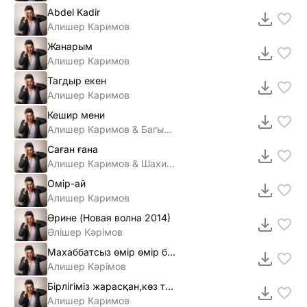
Abdel Kadir
Алишер Каримов
Жанарым
Алишер Каримов
Тагдыр екен
Алишер Каримов
Кешир мени
Алишер Каримов & Багым Мухитденова
Саған ғана
Алишер Каримов & Шахизада
Омiр-ай
Алишер Каримов
Әрине (Новая волна 2014)
Әлiшер Кәрiмов
Махаббатсыз өмір өмір бола ма
Алишер Кәрімов
Бірлігіміз жарасқан,көз тимесін еліме
Алишер Каримов