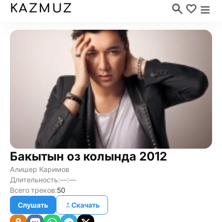
KAZMUZ
Бакытын оз колында 2012
Алишер Каримов
Длительность:
—:—
Всего треков:
50
Слушать
Скачать