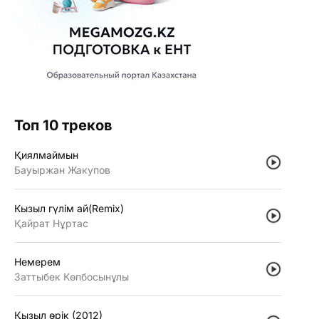
Топ 10 треков
Қиялмаймын
Бауыржан Жакупов
Кызыл гүлiм ай(Remix)
Қайрат Нұртас
Немерем
Заттыбек Көпбосынұлы
Қызыл өрiк (2012)