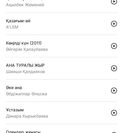
Ақылбек Жеменей
Қазағым-ай
A'LEM
Көңiлдi күн (2011)
Әйгерiм Қалаубаева
АНА ТУРАЛЫ ЖЫР
Шамши Қалдаяков
Әке ана
Әбдiжаппар Әлқожа
Ұстазым
Динара Кырыкбаева
Олендер жинагы