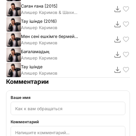
Саған ғана [2015]
Алишер Каримов & Шахизада
Тау ішінде (2016)
Алишер Каримов
Мен сенi ешкiмге бермеймiн [2015]
Алишер Каримов
Бағаламадың
Алишер Каримов
Тау iшiнде
Алишер Каримов
Комментарии
Ваше имя
Комментарий