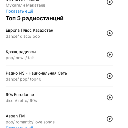
Мукагали Макатаев
Показать ещё
Топ 5 радиостанций
Европа Плюс Казахстан
dance
disco
pop
Қазақ радиосы
pop
news
talk
Радио NS - Национальная Сеть
dance
pop
top40
90s Eurodance
disco
retro
90s
Aspan FM
pop
romantic
love songs
Показать ещё