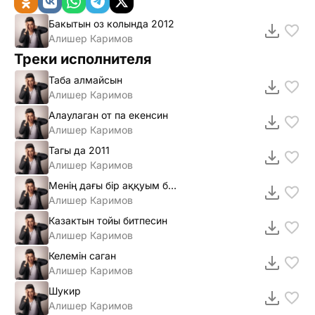
Бакытын оз колында 2012
Алишер Каримов
Треки исполнителя
Таба алмайсын
Алишер Каримов
Алаулаган от па екенсин
Алишер Каримов
Тагы да 2011
Алишер Каримов
Менiң дағы бiр аққуым бар шығар (2012)
Алишер Каримов
Казактын тойы битпесин
Алишер Каримов
Келемiн саган
Алишер Каримов
Шукир
Алишер Каримов