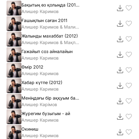
Бақытың өз қолыңда (2012)
Алишер Каримов
Ғашықпын саған 2011
Алишер Каримов & Малика
Жалынды махаббат (2012)
Алишер Каримов & Мақпал Жүнiсова
Гажайып соз айналайын
Алишер Каримов
Өмiр 2012
Алишер Каримов
Хабар күтпе (2012)
Алишер Каримов
Меніңдағы бір аққуым бар шығар
Алишер Кәрімов
Журегим бузыгым - ай
Алишер Каримов
Окиниш
Алишер Каримов