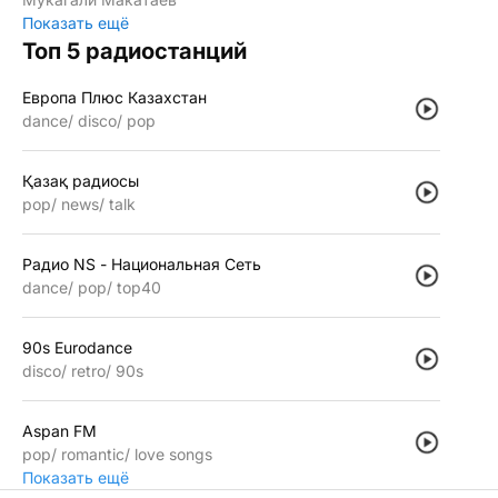
Показать ещё
Топ 5 радиостанций
Европа Плюс Казахстан
dance
disco
pop
Қазақ радиосы
pop
news
talk
Радио NS - Национальная Сеть
dance
pop
top40
90s Eurodance
disco
retro
90s
Aspan FM
pop
romantic
love songs
Показать ещё