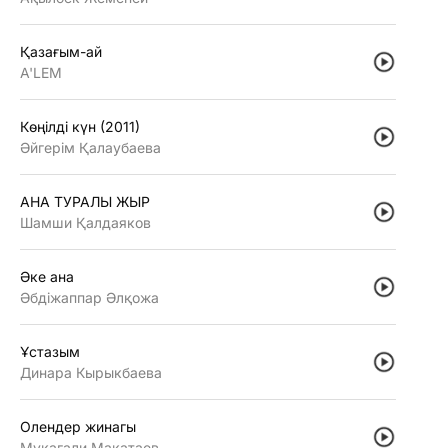
Қазағым-ай
A'LEM
Көңiлдi күн (2011)
Әйгерiм Қалаубаева
АНА ТУРАЛЫ ЖЫР
Шамши Қалдаяков
Әке ана
Әбдiжаппар Әлқожа
Ұстазым
Динара Кырыкбаева
Олендер жинагы
Мукагали Макатаев