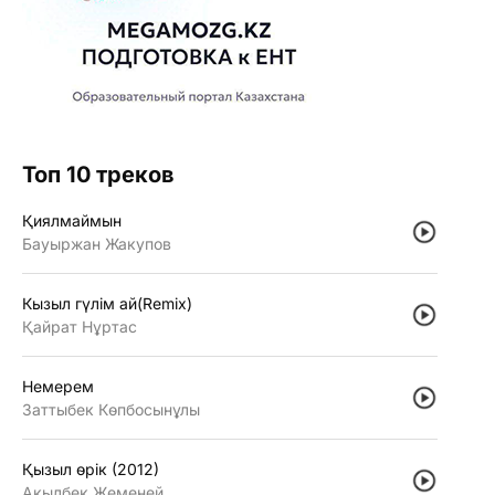
Топ 10 треков
Қиялмаймын
Бауыржан Жакупов
Кызыл гүлiм ай(Remix)
Қайрат Нұртас
Немерем
Заттыбек Көпбосынұлы
Қызыл өрiк (2012)
Ақылбек Жеменей