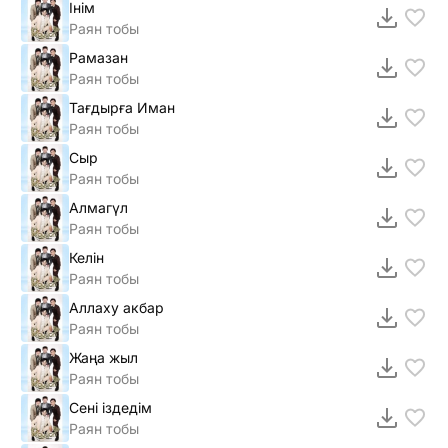
Інім
Раян тобы
Рамазан
Раян тобы
Тағдырға Иман
Раян тобы
Сыр
Раян тобы
Алмагүл
Раян тобы
Келін
Раян тобы
Аллаху акбар
Раян тобы
Жаңа жыл
Раян тобы
Сені іздедім
Раян тобы