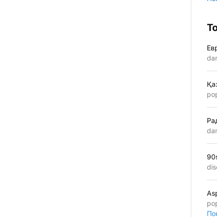
Т
Ев
da
Қа
po
Ра
da
90
dis
As
po
По