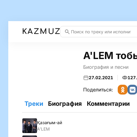
KAZMUZ
A'LEM тоб
Биография и песни
27.02.2021
127
Поделиться:
Треки
Биография
Комментарии
Қазағым-ай
A'LEM