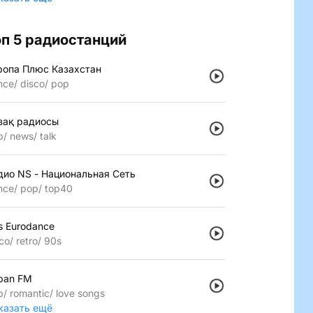
оп 5 радиостанций
ропа Плюс Казахстан
nce
disco
pop
зақ радиосы
p
news
talk
дио NS - Национальная Сеть
nce
pop
top40
s Eurodance
co
retro
90s
pan FM
p
romantic
love songs
казать ещё