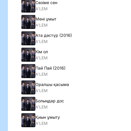
Сөзіме сен
A'LEM
Мені ұмыт
A'LEM
Ата дәстүр (2016)
A'LEM
Кім ол
A'LEM
Пай Пай (2016)
A'LEM
Оралшы қасыма
A'LEM
Болыңдар дос
A'LEM
Қиын ұмыту
A'LEM