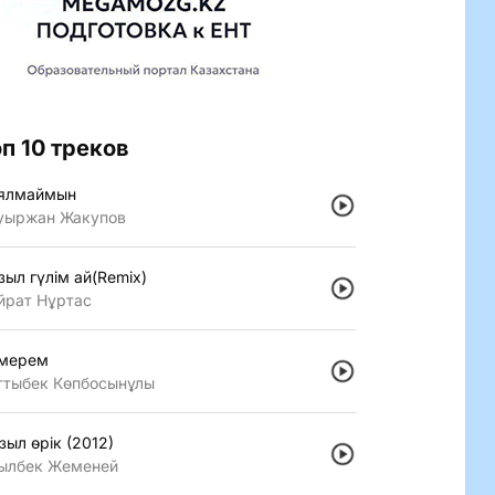
оп 10 треков
ялмаймын
уыржан Жакупов
зыл гүлiм ай(Remix)
йрат Нұртас
мерем
ттыбек Көпбосынұлы
зыл өрiк (2012)
ылбек Жеменей