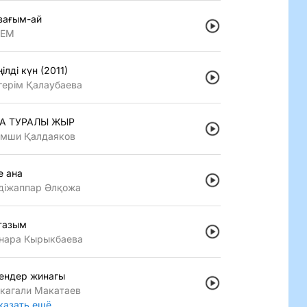
зағым-ай
LEM
iлдi күн (2011)
герiм Қалаубаева
А ТУРАЛЫ ЖЫР
мши Қалдаяков
е ана
дiжаппар Әлқожа
тазым
нара Кырыкбаева
ендер жинагы
кагали Макатаев
казать ещё