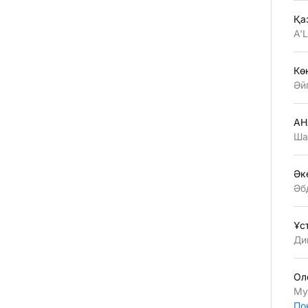
Қа
A'
Көң
Әй
АН
Ша
Әк
Әб
Ұс
Ди
Ол
Му
По