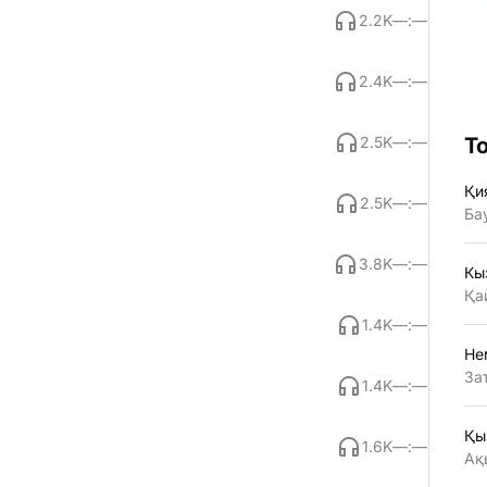
2.2K
—:—
2.4K
—:—
2.5K
—:—
Т
Қи
2.5K
—:—
Ба
3.8K
—:—
Кы
Қа
1.4K
—:—
Не
За
1.4K
—:—
Қы
1.6K
—:—
Ақ