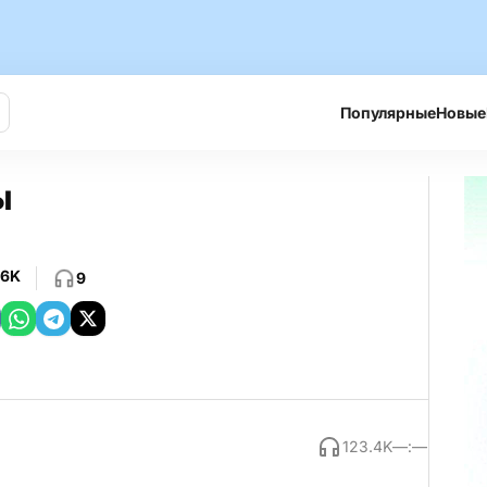
Популярные
Новые
ы
.6K
9
123.4K
—:—